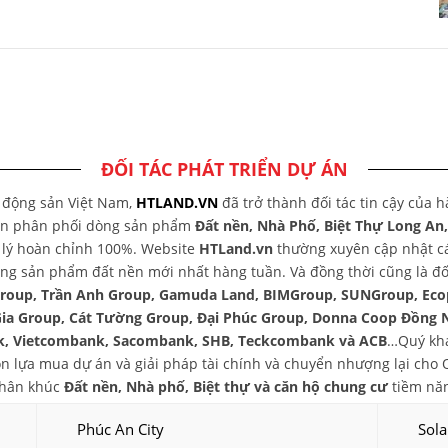
ĐỐI TÁC PHÁT TRIỂN DỰ ÁN
t động sản Việt Nam,
HTLAND.VN
đã trở thành đối tác tin cậy của 
yên phân phối dòng sản phẩm
Đất nền, Nhà Phố, Biệt Thự Long An
áp lý hoàn chỉnh 100%. Website
HTLand.vn
thường xuyên cập nhật các
ng sản phẩm đất nền mới nhất hàng tuần. Và đồng thời cũng là đối
group, Trần Anh Group, Gamuda Land, BIMGroup, SUNGroup, Eco
Gia Group, Cát Tường Group, Đại Phúc Group, Donna Coop Đồng 
, Vietcombank, Sacombank, SHB, Teckcombank và ACB
…Quý khá
chọn lựa mua dự án và giải pháp tài chính và chuyển nhượng lại ch
phân khúc
Đất nền, Nhà phố, Biệt thự và căn hộ chung cư
tiềm năn
Phúc An City
Sola