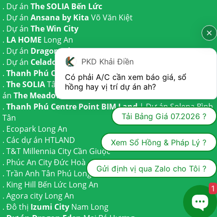
. Dự án
The SOLIA Bến Lức
. Dự án
Ansana by Kita
Võ Văn Kiệt
. Dự án
The Win City
.
LA HOME
Long An
. Dự án
Dragon Eden Long An
PKD Khải Điền
. Dự án
Celadon City
Tân Phú
.
Thanh Phú Centre Point
Bến Lức
Có phải A/C cần xem báo giá, sổ 
.
The SOLIA
Tây Ninh | Dự án
The AGULA
Trần Anh và Dự
hồng hay vị trí dự án ah?
án
The Meadow
Bình Chánh
.
Thanh Phú Centre Point BIM Land
| Dự án
Solena Bình
Tải Bảng Giá 07.2026 ?
Tân
.
Ecopark Long An
.
Các dự án HTLAND
Xem Sổ Hồng & Pháp Lý ?
.
T&T Millennia City
Cần Giuộc
.
Phúc An City
Đức Hoà
Gửi định vị qua Zalo cho Tôi ?
.
Trần Anh Tân Phú
Long An
.
King Hill Bến Lức
Long An
1
.
Agora city
Long An
. Đô thị
Izumi City
Nam Long