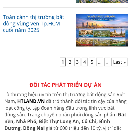
Toàn cảnh thị trường bất
động vùng ven Tp.HCM
cuối năm 2025
1
2
3
4
5
...
»
Last »
ĐỐI TÁC PHÁT TRIỂN DỰ ÁN
Là thương hiệu uy tín trên thị trường bất động sản Việt
Nam,
HTLAND.VN
đã trở thành đối tác tin cậy của hàng
loạt công ty, tập đoàn hàng đầu trong lĩnh vực bất
động sản. Trang chuyên phân phối dòng sản phẩm
Đất
nền, Nhà Phố, Biệt Thự Long An, Củ Chi, Bình
Dương, Đồng Nai
giá từ 600 triệu đến 10 tỷ, vị trí đắc