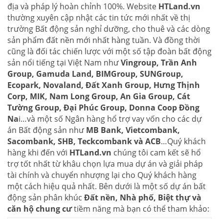
địa và pháp lý hoàn chỉnh 100%. Website
HTLand.vn
thường xuyên cập nhật các tin tức mới nhất về thị
trường Bất động sản nghỉ dưỡng, cho thuê và các dòng
sản phẩm đất nền mới nhất hàng tuần. Và đồng thời
cũng là đối tác chiến lược với một số tập đoàn bất động
sản nổi tiếng tại Việt Nam như
Vingroup, Trần Anh
Group, Gamuda Land, BIMGroup, SUNGroup,
Ecopark, Novaland, Đất Xanh Group, Hưng Thịnh
Corp, MIK, Nam Long Group, An Gia Group, Cát
Tường Group, Đại Phúc Group, Donna Coop Đồng
Na
i…và một số Ngân hàng hổ trợ vay vốn cho các dự
án Bất động sản như
MB Bank, Vietcombank,
Sacombank, SHB, Teckcombank và ACB
…Quý khách
hàng khi đến với
HTLand.vn
chúng tôi cam kết sẽ hổ
trợ tốt nhất từ khâu chọn lựa mua dự án và giải pháp
tài chính và chuyển nhượng lại cho Quý khách hàng
một cách hiệu quả nhất. Bên dưới là một số dự án bất
động sản phân khúc
Đất nền, Nhà phố, Biệt thự và
căn hộ chung cư
tiềm năng mà bạn có thể tham khảo: