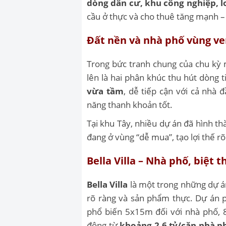
dòng dân cư, khu công nghiệp, l
cầu ở thực và cho thuê tăng mạnh – 
Đất nền và nhà phố vùng ve
Trong bức tranh chung của chu kỳ
lên là hai phân khúc thu hút dòng
vừa tầm
, dễ tiếp cận với cả nhà 
năng thanh khoản tốt.
Tại khu Tây, nhiều dự án đã hình th
đang ở vùng “dễ mua”, tạo lợi thế rõ
Bella Villa – Nhà phố, biệt 
Bella Villa
là một trong những dự á
rõ ràng và sản phẩm thực. Dự án 
phổ biến 5x15m đối với nhà phố, 8
động từ
khoảng 2,6 tỷ/căn nhà p