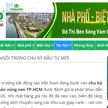
ất Nền
Nhà phố
Biệt thự
Tin Tức
Phong thủy
Kinh 
NGÔI TRONG CHU KỲ ĐẦU TƯ MỚI
thị trường bất động sản Việt Nam đang bước vào
chu kỳ
sản vùng ven TP.HCM
được đánh giá là phân khúc dẫn
026. Khi mặt bằng giá nội đô đã neo cao, biên độ tăng
ướng dịch chuyển sang các khu vực giáp ranh – nơi còn