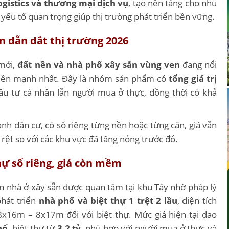
ogistics và thương mại dịch vụ
, tạo nền tảng cho nhu
yếu tố quan trọng giúp thị trường phát triển bền vững.
n dẫn dắt thị trường 2026
 mới,
đất nền và nhà phố xây sẵn vùng ven
đang nổi
 tiền mạnh nhất. Đây là nhóm sản phẩm có
tổng giá trị
đầu tư cá nhân lẫn người mua ở thực, đồng thời có khả
ành dân cư, có sổ riêng từng nền hoặc từng căn, giá vẫn
 rệt so với các khu vực đã tăng nóng trước đó.
thự sổ riêng, giá còn mềm
n nhà ở xây sẵn được quan tâm tại khu Tây nhờ pháp lý
phát triển
nhà phố và biệt thự 1 trệt 2 lầu
, diện tích
x16m – 8x17m đối với biệt thự. Mức giá hiện tại dao
hố
, biệt thự từ
3,2 tỷ
, phù hợp với người mua ở thực và