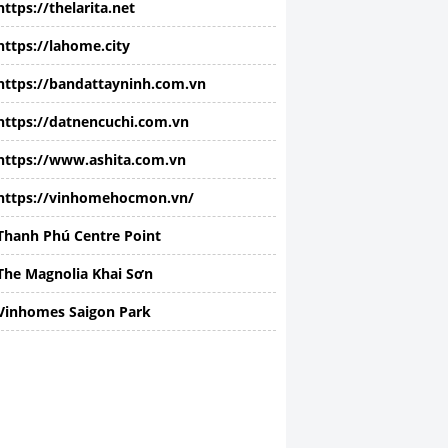
https://thelarita.net
https://lahome.city
https://bandattayninh.com.vn
https://datnencuchi.com.vn
https://www.ashita.com.vn
https://vinhomehocmon.vn/
Thanh Phú Centre Point
The Magnolia Khai Sơn
Vinhomes Saigon Park