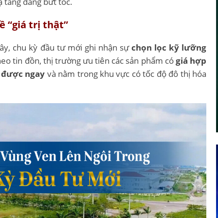
ạ tầng đang bứt tốc.
 “giá trị thật”
đây, chu kỳ đầu tư mới ghi nhận sự
chọn lọc kỹ lưỡng
theo tin đồn, thị trường ưu tiên các sản phẩm có
giá hợp
c được ngay
và nằm trong khu vực có tốc độ đô thị hóa