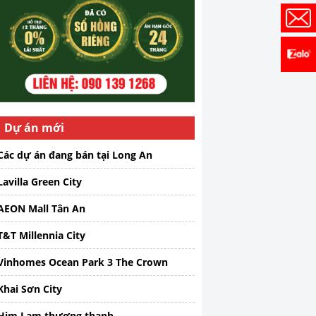
Dự án mới
Các dự án đang bán tại Long An
Lavilla Green City
AEON Mall Tân An
T&T Millennia City
Vinhomes Ocean Park 3 The Crown
Khai Sơn City
Him Lam thượng thanh