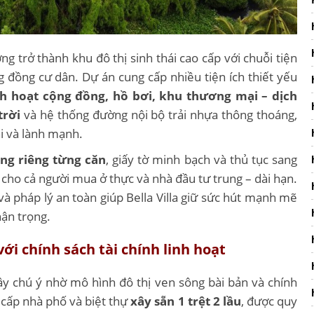
g trở thành khu đô thị sinh thái cao cấp với chuỗi tiện
g đồng cư dân. Dự án cung cấp nhiều tiện ích thiết yếu
nh hoạt cộng đồng, hồ bơi, khu thương mại – dịch
trời
và hệ thống đường nội bộ trải nhựa thông thoáng,
i và lành mạnh.
ng riêng từng căn
, giấy tờ minh bạch và thủ tục sang
i cho cả người mua ở thực và nhà đầu tư trung – dài hạn.
 và pháp lý an toàn giúp Bella Villa giữ sức hút mạnh mẽ
hận trọng.
với chính sách tài chính linh hoạt
y chú ý nhờ mô hình đô thị ven sông bài bản và chính
cấp nhà phố và biệt thự
xây sẵn 1 trệt 2 lầu
, được quy