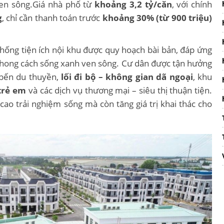
ven sông.Giá nhà phố từ
khoảng 3,2 tỷ/căn
, với chính
g
, chỉ cần thanh toán trước
khoảng 30% (từ 900 triệu)
thống tiện ích nội khu được quy hoạch bài bản, đáp ứng
 phong cách sống xanh ven sông. Cư dân được tận hưởng
 bến du thuyền,
lối đi bộ – không gian dã ngoại
, khu
 trẻ em
và các dịch vụ thương mại – siêu thị thuận tiện.
cao trải nghiệm sống mà còn tăng giá trị khai thác cho