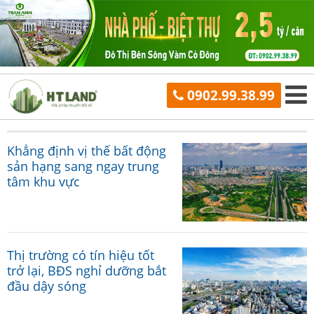
0902.99.38.99
Khẳng định vị thế bất động
sản hạng sang ngay trung
tâm khu vực
Thị trường có tín hiệu tốt
trở lại, BĐS nghỉ dưỡng bắt
đầu dậy sóng