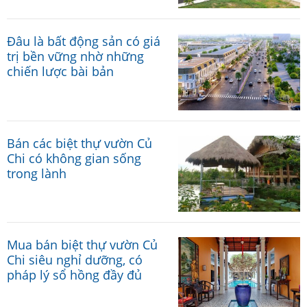
Đâu là bất động sản có giá
trị bền vững nhờ những
chiến lược bài bản
Bán các biệt thự vườn Củ
Chi có không gian sống
trong lành
Mua bán biệt thự vườn Củ
Chi siêu nghỉ dưỡng, có
pháp lý sổ hồng đầy đủ