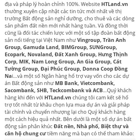
địa và pháp lý hoàn chỉnh 100%. Website
HTLand.vn
thường xuyên cập nhật các tin tức mới nhất về thị
trường Bất động sản nghỉ dưỡng, cho thuê và các dòng
sản phẩm đất nền mới nhất hàng tuần. Và đồng thời
cũng là đối tác chiến lược với một số tập đoàn bất động
sản nổi tiếng tại Việt Nam như
Vingroup, Trần Anh
Group, Gamuda Land, BIMGroup, SUNGroup,
Ecopark, Novaland, Đất Xanh Group, Hưng Thịnh
Corp, MIK, Nam Long Group, An Gia Group, Cát
Tường Group, Đại Phúc Group, Donna Coop Đồng
Na
i…và một số Ngân hàng hổ trợ vay vốn cho các dự
án Bất động sản như
MB Bank, Vietcombank,
Sacombank, SHB, Teckcombank và ACB
…Quý khách
hàng khi đến với
HTLand.vn
chúng tôi cam kết sẽ hổ
trợ tốt nhất từ khâu chọn lựa mua dự án và giải pháp
tài chính và chuyển nhượng lại cho Quý khách hàng
một cách hiệu quả nhất. Bên dưới là một số dự án bất
động sản phân khúc
Đất nền, Nhà phố, Biệt thự và
căn hộ chung cư
tiềm năng mà bạn có thể tham khảo: