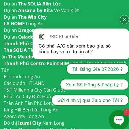
. Dự án
The SOLIA Bến Lức
. Dự án
Ansana by Kita
Võ Văn Kiệt
. Dự án
The Win City
.
LA HOME
Long An
. Dự án
Dragon Eden Long An
PKD Khải Điền
. Dự án
Celadon City
Tân Phú
.
Thanh Phú Centre Point
Bến Lức
Có phải A/C cần xem báo giá, sổ 
.
The SOLIA
Tây Ninh | Dự án
The AGULA
Trần Anh và Dự
hồng hay vị trí dự án ah?
án
The Meadow
Bình Chánh
.
Thanh Phú Centre Point BIM Land
| Dự án
Solena Bình
Tải Bảng Giá 07.2026 ?
Tân
.
Ecopark Long An
.
Các dự án HTLAND
Xem Sổ Hồng & Pháp Lý ?
.
T&T Millennia City
Cần Giuộc
.
Phúc An City
Đức Hoà
Gửi định vị qua Zalo cho Tôi ?
.
Trần Anh Tân Phú
Long An
.
King Hill Bến Lức
Long An
1
.
Agora city
Long An
. Đô thị
Izumi City
Nam Long