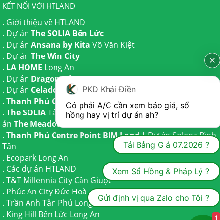
KẾT NỐI VỚI HTLAND
.
Giới thiệu về HTLAND
. Dự án
The SOLIA Bến Lức
. Dự án
Ansana by Kita
Võ Văn Kiệt
. Dự án
The Win City
.
LA HOME
Long An
. Dự án
Dragon Eden Long An
PKD Khải Điền
. Dự án
Celadon City
Tân Phú
.
Thanh Phú Centre Point
Bến Lức
Có phải A/C cần xem báo giá, sổ 
.
The SOLIA
Tây Ninh | Dự án
The AGULA
Trần Anh và Dự
hồng hay vị trí dự án ah?
án
The Meadow
Bình Chánh
.
Thanh Phú Centre Point BIM Land
| Dự án
Solena Bình
Tải Bảng Giá 07.2026 ?
Tân
.
Ecopark Long An
.
Các dự án HTLAND
Xem Sổ Hồng & Pháp Lý ?
.
T&T Millennia City
Cần Giuộc
.
Phúc An City
Đức Hoà
Gửi định vị qua Zalo cho Tôi ?
.
Trần Anh Tân Phú
Long An
.
King Hill Bến Lức
Long An
1