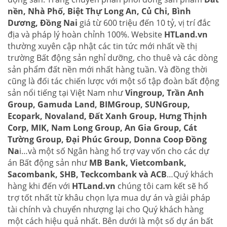
nền, Nhà Phố, Biệt Thự Long An, Củ Chi, Bình
Dương, Đồng Nai
giá từ 600 triệu đến 10 tỷ, vị trí đắc
địa và pháp lý hoàn chỉnh 100%. Website
HTLand.vn
thường xuyên cập nhật các tin tức mới nhất về thị
trường Bất động sản nghỉ dưỡng, cho thuê và các dòng
sản phẩm đất nền mới nhất hàng tuần. Và đồng thời
cũng là đối tác chiến lược với một số tập đoàn bất động
sản nổi tiếng tại Việt Nam như
Vingroup, Trần Anh
Group, Gamuda Land, BIMGroup, SUNGroup,
Ecopark, Novaland, Đất Xanh Group, Hưng Thịnh
Corp, MIK, Nam Long Group, An Gia Group, Cát
Tường Group, Đại Phúc Group, Donna Coop Đồng
Na
i…và một số Ngân hàng hổ trợ vay vốn cho các dự
án Bất động sản như
MB Bank, Vietcombank,
Sacombank, SHB, Teckcombank và ACB
…Quý khách
hàng khi đến với
HTLand.vn
chúng tôi cam kết sẽ hổ
trợ tốt nhất từ khâu chọn lựa mua dự án và giải pháp
tài chính và chuyển nhượng lại cho Quý khách hàng
một cách hiệu quả nhất. Bên dưới là một số dự án bất