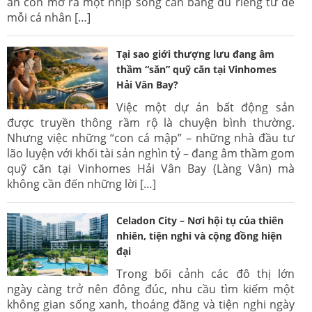
án còn mở ra một nhịp sống cân bằng đủ riêng tư để
mỗi cá nhân […]
Tại sao giới thượng lưu đang âm
thầm “săn” quỹ căn tại Vinhomes
Hải Vân Bay?
Việc một dự án bất động sản
được truyền thông rầm rộ là chuyện bình thường.
Nhưng việc những “con cá mập” – những nhà đầu tư
lão luyện với khối tài sản nghìn tỷ – đang âm thầm gom
quỹ căn tại Vinhomes Hải Vân Bay (Làng Vân) mà
không cần đến những lời […]
Celadon City – Nơi hội tụ của thiên
nhiên, tiện nghi và cộng đồng hiện
đại
Trong bối cảnh các đô thị lớn
ngày càng trở nên đông đúc, nhu cầu tìm kiếm một
không gian sống xanh, thoáng đãng và tiện nghi ngày