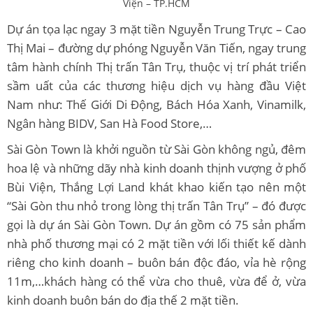
Viện – TP.HCM
Dự án tọa lạc ngay 3 mặt tiền Nguyễn Trung Trực – Cao
Thị Mai – đường dự phóng Nguyễn Văn Tiến, ngay trung
tâm hành chính Thị trấn Tân Trụ, thuộc vị trí phát triển
sầm uất của các thương hiệu dịch vụ hàng đầu Việt
Nam như: Thế Giới Di Động, Bách Hóa Xanh, Vinamilk,
Ngân hàng BIDV, San Hà Food Store,…
Sài Gòn Town là khởi nguồn từ Sài Gòn không ngủ, đêm
hoa lệ và những dãy nhà kinh doanh thịnh vượng ở phố
Bùi Viện, Thắng Lợi Land khát khao kiến tạo nên một
“Sài Gòn thu nhỏ trong lòng thị trấn Tân Trụ” – đó được
gọi là dự án Sài Gòn Town. Dự án gồm có 75 sản phẩm
nhà phố thương mại có 2 mặt tiền với lối thiết kế dành
riêng cho kinh doanh – buôn bán độc đáo, vỉa hè rộng
11m,…khách hàng có thể vừa cho thuê, vừa để ở, vừa
kinh doanh buôn bán do địa thế 2 mặt tiền.