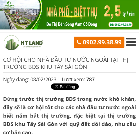
0902.99.38.99
CƠ HỘI CHO NHÀ ĐẦU TƯ NƯỚC NGOÀI TẠI THỊ
TRƯỜNG BĐS KHU TÂY SÀI GÒN
Ngày đăng: 08/02/2023 |
Lượt xem:
787
Đứng trước thị trường BĐS trong nước khó khăn,
đây sẽ là cơ hội tốt cho các nhà đầu tư nước ngoài
biết nắm bắt thị trường, đặc biệt tại thị trường
BĐS khu Tây Sài Gòn với quỹ đất dồi dào, nhu cầu
cơ bản cao.