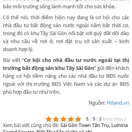
bảo môi trường sống lành mạnh tốt cho sức khỏe.
Có thể nói, thời điểm hiện nay đang là cơ hội cho các
nhà đầu tư bất động sản nước ngoài nắm bắt thời cơ,
trong đó có khu Tây Sài Gòn nổi bật với quỹ đất dồi dào
và nhu cầu về nơi ở, nơi đặt trụ sở sản xuất – kinh
doanh hợp lý.
Bài viết “
Cơ hội cho nhà đầu tư nước ngoài tại thị
trường bất động sản khu Tây Sài Gòn
” gửi đến khách
hàng cơ hội tiềm năng cho các nhà đầu tư BĐS nước
ngoài với thị trường BĐS Việt Nam và các dự án BĐS
phù hợp đầu tư như trên.
Nguồn:
Htland.vn
5
/
5
(
2
bình chọn
)
Xem bài viết cùng chủ đề:
Sài Gòn Town Tân Trụ
,
Lumina
Grand Square
,
Biệt Thự Sân Vườn củ chi