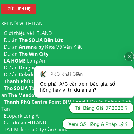
KẾT NỐI VỚI HTLAND
.
Giới thiệu về HTLAND
. Dự án
The SOLIA Bến Lức
. Dự án
Ansana by Kita
Võ Văn Kiệt
. Dự án
The Win City
.
LA HOME
Long An
. Dự án
Dragon Eden Long An
PKD Khải Điền
. Dự án
Celadon City
Tân Phú
.
Thanh Phú Centre Point
Bến Lức
Có phải A/C cần xem báo giá, sổ 
.
The SOLIA
Tây Ninh | Dự án
The AGULA
Trần Anh và Dự
hồng hay vị trí dự án ah?
án
The Meadow
Bình Chánh
.
Thanh Phú Centre Point BIM Land
| Dự án
Solena Bình
Tải Bảng Giá 07.2026 ?
Tân
.
Ecopark Long An
.
Các dự án HTLAND
Xem Sổ Hồng & Pháp Lý ?
.
T&T Millennia City
Cần Giuộc