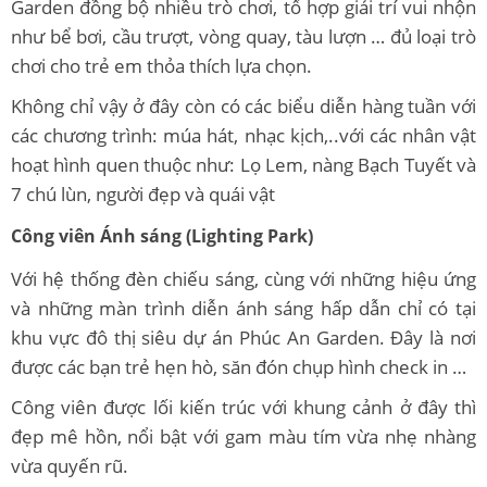
Garden đồng bộ nhiều trò chơi, tổ hợp giải trí vui nhộn
như bể bơi, cầu trượt, vòng quay, tàu lượn … đủ loại trò
chơi cho trẻ em thỏa thích lựa chọn.
Không chỉ vậy ở đây còn có các biểu diễn hàng tuần với
các chương trình: múa hát, nhạc kịch,..với các nhân vật
hoạt hình quen thuộc như: Lọ Lem, nàng Bạch Tuyết và
7 chú lùn, người đẹp và quái vật
Công viên Ánh sáng (Lighting Park)
Với hệ thống đèn chiếu sáng, cùng với những hiệu ứng
và những màn trình diễn ánh sáng hấp dẫn chỉ có tại
khu vực đô thị siêu dự án Phúc An Garden. Đây là nơi
được các bạn trẻ hẹn hò, săn đón chụp hình check in …
Công viên được lối kiến trúc với khung cảnh ở đây thì
đẹp mê hồn, nổi bật với gam màu tím vừa nhẹ nhàng
vừa quyến rũ.