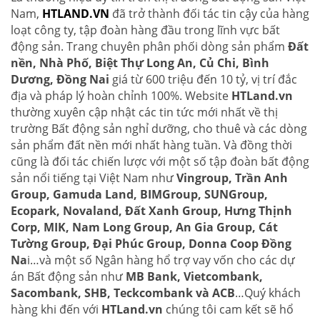
Nam,
HTLAND.VN
đã trở thành đối tác tin cậy của hàng
loạt công ty, tập đoàn hàng đầu trong lĩnh vực bất
động sản. Trang chuyên phân phối dòng sản phẩm
Đất
nền, Nhà Phố, Biệt Thự Long An, Củ Chi, Bình
Dương, Đồng Nai
giá từ 600 triệu đến 10 tỷ, vị trí đắc
địa và pháp lý hoàn chỉnh 100%. Website
HTLand.vn
thường xuyên cập nhật các tin tức mới nhất về thị
trường Bất động sản nghỉ dưỡng, cho thuê và các dòng
sản phẩm đất nền mới nhất hàng tuần. Và đồng thời
cũng là đối tác chiến lược với một số tập đoàn bất động
sản nổi tiếng tại Việt Nam như
Vingroup, Trần Anh
Group, Gamuda Land, BIMGroup, SUNGroup,
Ecopark, Novaland, Đất Xanh Group, Hưng Thịnh
Corp, MIK, Nam Long Group, An Gia Group, Cát
Tường Group, Đại Phúc Group, Donna Coop Đồng
Na
i…và một số Ngân hàng hổ trợ vay vốn cho các dự
án Bất động sản như
MB Bank, Vietcombank,
Sacombank, SHB, Teckcombank và ACB
…Quý khách
hàng khi đến với
HTLand.vn
chúng tôi cam kết sẽ hổ