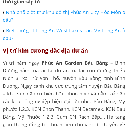
thời gian sắp tới.
Nhà phố biệt thự khu đô thị Phúc An City Hóc Môn ở
đâu?
Biệt thự golf Long An West Lakes Tân Mỹ Long An ở
đâu?
Vị trí kim cương đắc địa dự án
Vị trí nằm ngay
Phúc An Garden Bàu Bàng
– Bình
Dương nằm tọa lạc tại dự án toạ lạc con đường Thiếu
Niên 3, xã Trừ Văn Thố, huyện Bàu Bàng, tỉnh Bình
Dương. Ngay cạnh khu vực trung tâm huyện Bàu Bàng
– khu vực dân cư hiện hữu nhộn nhịp và nằm kế bên
các khu công nghiệp hiện đại lớn như: Bàu Bàng, Mỹ
phước 1,2,3, KCN Chơn Thành, KCN Becamex, KCN Bàu
Bàng, Mỹ Phước 1,2,3, Cụm CN Rạch Bắp,… Hạ tầng
giao thông đồng bộ thuận tiện cho việc di chuyễn về