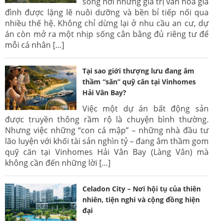
sống nơi những giá trị văn hoá gia
đình được lặng lẽ nuôi dưỡng và bền bỉ tiếp nối qua
nhiều thế hệ. Không chỉ dừng lại ở nhu cầu an cư, dự
án còn mở ra một nhịp sống cân bằng đủ riêng tư để
mỗi cá nhân […]
Tại sao giới thượng lưu đang âm
thầm “săn” quỹ căn tại Vinhomes
Hải Vân Bay?
Việc một dự án bất động sản
được truyền thông rầm rộ là chuyện bình thường.
Nhưng việc những “con cá mập” – những nhà đầu tư
lão luyện với khối tài sản nghìn tỷ – đang âm thầm gom
quỹ căn tại Vinhomes Hải Vân Bay (Làng Vân) mà
không cần đến những lời […]
Celadon City – Nơi hội tụ của thiên
nhiên, tiện nghi và cộng đồng hiện
đại