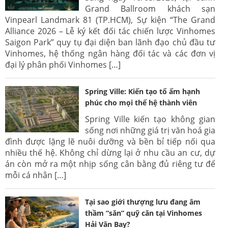
Grand Ballroom khách sạn
Vinpearl Landmark 81 (TP.HCM), Sự kiện “The Grand
Alliance 2026 – Lễ ký kết đối tác chiến lược Vinhomes
Saigon Park” quy tụ đại diện ban lãnh đạo chủ đầu tư
Vinhomes, hệ thống ngân hàng đối tác và các đơn vị
đại lý phân phối Vinhomes […]
Spring Ville: Kiến tạo tổ ấm hạnh
phúc cho mọi thế hệ thành viên
Spring Ville kiến tạo không gian
sống nơi những giá trị văn hoá gia
đình được lặng lẽ nuôi dưỡng và bền bỉ tiếp nối qua
nhiều thế hệ. Không chỉ dừng lại ở nhu cầu an cư, dự
án còn mở ra một nhịp sống cân bằng đủ riêng tư để
mỗi cá nhân […]
Tại sao giới thượng lưu đang âm
thầm “săn” quỹ căn tại Vinhomes
Hải Vân Bay?