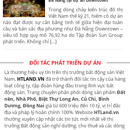
Đà Nẵng tại dự án Downtown
Trong dòng chảy kiến trúc đô thị
Việt Nam thế kỷ 21, hiếm có dự án
nào đạt được sự cân bằng tinh tế giữa hiện đại toàn
cầu và bản sắc địa phương như Đà Nẵng Downtown –
siêu tổ hợp quy mô 76,92 ha do Tập đoàn Sun Group
phát triển. Không chỉ […]
ĐỐI TÁC PHÁT TRIỂN DỰ ÁN
Là thương hiệu uy tín trên thị trường bất động sản Việt
Nam,
HTLAND.VN
đã trở thành đối tác tin cậy của hàng
loạt công ty, tập đoàn hàng đầu trong lĩnh vực bất
động sản. Trang chuyên phân phối dòng sản phẩm
Đất
nền, Nhà Phố, Biệt Thự Long An, Củ Chi, Bình
Dương, Đồng Nai
giá từ 600 triệu đến 10 tỷ, vị trí đắc
địa và pháp lý hoàn chỉnh 100%. Website
HTLand.vn
thường xuyên cập nhật các tin tức mới nhất về thị
trường Bất động sản nghỉ dưỡng, cho thuê và các dòng