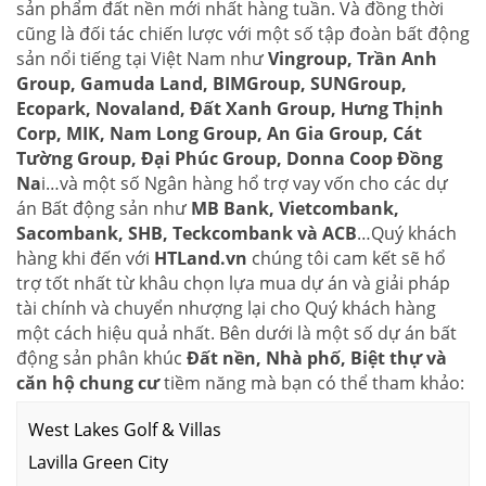
sản phẩm đất nền mới nhất hàng tuần. Và đồng thời
cũng là đối tác chiến lược với một số tập đoàn bất động
sản nổi tiếng tại Việt Nam như
Vingroup, Trần Anh
Group, Gamuda Land, BIMGroup, SUNGroup,
Ecopark, Novaland, Đất Xanh Group, Hưng Thịnh
Corp, MIK, Nam Long Group, An Gia Group, Cát
Tường Group, Đại Phúc Group, Donna Coop Đồng
Na
i…và một số Ngân hàng hổ trợ vay vốn cho các dự
án Bất động sản như
MB Bank, Vietcombank,
Sacombank, SHB, Teckcombank và ACB
…Quý khách
hàng khi đến với
HTLand.vn
chúng tôi cam kết sẽ hổ
trợ tốt nhất từ khâu chọn lựa mua dự án và giải pháp
tài chính và chuyển nhượng lại cho Quý khách hàng
một cách hiệu quả nhất. Bên dưới là một số dự án bất
động sản phân khúc
Đất nền, Nhà phố, Biệt thự và
căn hộ chung cư
tiềm năng mà bạn có thể tham khảo:
West Lakes Golf & Villas
Lavilla Green City