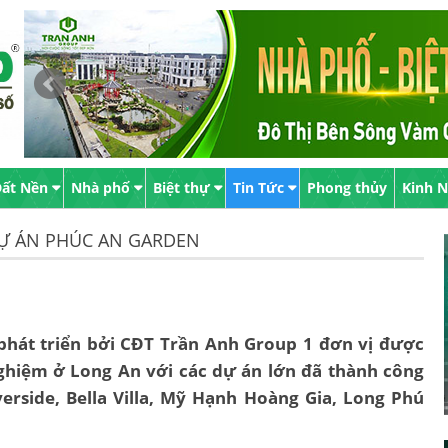
ất Nền
Nhà phố
Biệt thự
Tin Tức
Phong thủy
Kinh 
DỰ ÁN PHÚC AN GARDEN
phát triển bởi CĐT Trần Anh Group 1 đơn vị được
ghiệm ở Long An với các dự án lớn đã thành công
erside, Bella Villa, Mỹ Hạnh Hoàng Gia, Long Phú