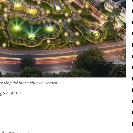
g tổng thể dự án Phúc An Garden
 và sẽ có: