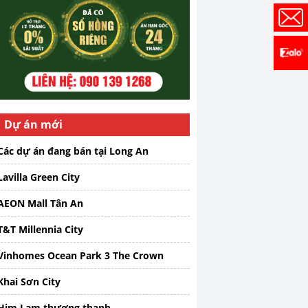
Dự án mới
Các dự án đang bán tại Long An
Lavilla Green City
AEON Mall Tân An
T&T Millennia City
Vinhomes Ocean Park 3 The Crown
Khai Sơn City
Him Lam thượng thanh