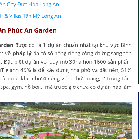
An City Đức Hòa Long An
f & Villas Tân Mỹ Long An
 án Phúc An Garden
arden
được coi là 1 dự án chuẩn nhất tại khu vực Bình
iệt về
pháp lý
đã có sổ hồng riêng công chứng sang tên
ền. Đặc biệt dự án với quy mô 30ha hơn 1600 sản phẩm
ĐT giành 49% là để xây dựng nhà phố và đất nền, 51%
ện ích nội khu như 4 công viên chức năng, 2 trung tâm
 spa, gym, hồ bơi… mà trước giờ chưa có dự án nào làm