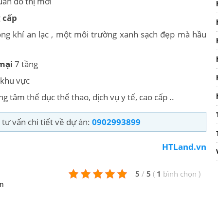
ẩn đô thị mới
 cấp
ông khí an lạc , một môi trường xanh sạch đẹp mà hầu
mại
7 tầng
 khu vực
g tâm thể dục thể thao, dịch vụ y tế, cao cấp ..
tư vấn chi tiết về dự án:
0902993899
HTLand.vn
5
/
5
(
1
bình chọn
)
en