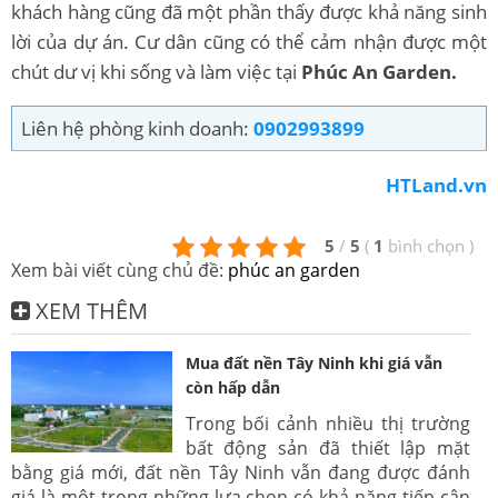
khách hàng cũng đã một phần thấy được khả năng sinh
lời của dự án. Cư dân cũng có thể cảm nhận được một
chút dư vị khi sống và làm việc tại
Phúc An Garden.
Liên hệ phòng kinh doanh:
0902993899
HTLand.vn
5
/
5
(
1
bình chọn
)
Xem bài viết cùng chủ đề:
phúc an garden
XEM THÊM
Mua đất nền Tây Ninh khi giá vẫn
còn hấp dẫn
Trong bối cảnh nhiều thị trường
bất động sản đã thiết lập mặt
bằng giá mới, đất nền Tây Ninh vẫn đang được đánh
giá là một trong những lựa chọn có khả năng tiếp cận