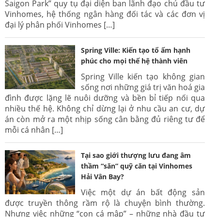
Saigon Park” quy tụ đại diện ban lãnh đạo chủ đầu tư
Vinhomes, hệ thống ngân hàng đối tác và các đơn vị
đại lý phân phối Vinhomes […]
Spring Ville: Kiến tạo tổ ấm hạnh
phúc cho mọi thế hệ thành viên
Spring Ville kiến tạo không gian
sống nơi những giá trị văn hoá gia
đình được lặng lẽ nuôi dưỡng và bền bỉ tiếp nối qua
nhiều thế hệ. Không chỉ dừng lại ở nhu cầu an cư, dự
án còn mở ra một nhịp sống cân bằng đủ riêng tư để
mỗi cá nhân […]
Tại sao giới thượng lưu đang âm
thầm “săn” quỹ căn tại Vinhomes
Hải Vân Bay?
Việc một dự án bất động sản
được truyền thông rầm rộ là chuyện bình thường.
Nhưng việc những “con cá mập” – những nhà đầu tư