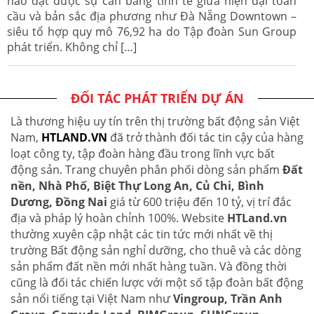
nào đạt được sự cân bằng tinh tế giữa hiện đại toàn
cầu và bản sắc địa phương như Đà Nẵng Downtown –
siêu tổ hợp quy mô 76,92 ha do Tập đoàn Sun Group
phát triển. Không chỉ […]
ĐỐI TÁC PHÁT TRIỂN DỰ ÁN
Là thương hiệu uy tín trên thị trường bất động sản Việt
Nam,
HTLAND.VN
đã trở thành đối tác tin cậy của hàng
loạt công ty, tập đoàn hàng đầu trong lĩnh vực bất
động sản. Trang chuyên phân phối dòng sản phẩm
Đất
nền, Nhà Phố, Biệt Thự Long An, Củ Chi, Bình
Dương, Đồng Nai
giá từ 600 triệu đến 10 tỷ, vị trí đắc
địa và pháp lý hoàn chỉnh 100%. Website
HTLand.vn
thường xuyên cập nhật các tin tức mới nhất về thị
trường Bất động sản nghỉ dưỡng, cho thuê và các dòng
sản phẩm đất nền mới nhất hàng tuần. Và đồng thời
cũng là đối tác chiến lược với một số tập đoàn bất động
sản nổi tiếng tại Việt Nam như
Vingroup, Trần Anh