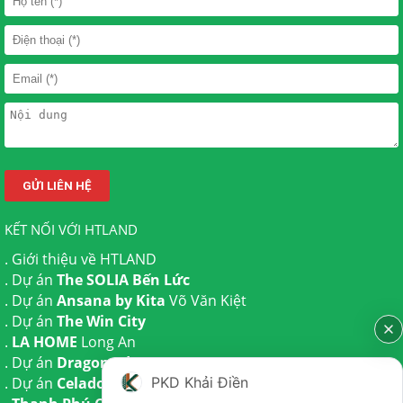
KẾT NỐI VỚI HTLAND
.
Giới thiệu về HTLAND
. Dự án
The SOLIA Bến Lức
. Dự án
Ansana by Kita
Võ Văn Kiệt
. Dự án
The Win City
.
LA HOME
Long An
. Dự án
Dragon Eden Long An
PKD Khải Điền
. Dự án
Celadon City
Tân Phú