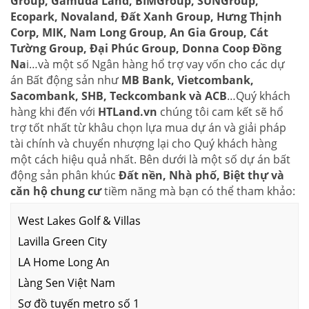
Group, Gamuda Land, BIMGroup, SUNGroup,
Ecopark, Novaland, Đất Xanh Group, Hưng Thịnh
Corp, MIK, Nam Long Group, An Gia Group, Cát
Tường Group, Đại Phúc Group, Donna Coop Đồng
Na
i…và một số Ngân hàng hổ trợ vay vốn cho các dự
án Bất động sản như
MB Bank, Vietcombank,
Sacombank, SHB, Teckcombank và ACB
…Quý khách
hàng khi đến với
HTLand.vn
chúng tôi cam kết sẽ hổ
trợ tốt nhất từ khâu chọn lựa mua dự án và giải pháp
tài chính và chuyển nhượng lại cho Quý khách hàng
một cách hiệu quả nhất. Bên dưới là một số dự án bất
động sản phân khúc
Đất nền, Nhà phố, Biệt thự và
căn hộ chung cư
tiềm năng mà bạn có thể tham khảo:
West Lakes Golf & Villas
Lavilla Green City
LA Home Long An
Làng Sen Việt Nam
Sơ đồ tuyến metro số 1