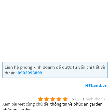
Liên hệ phòng kinh doanh để được tư vấn chi tiết về
dự án:
0902993899
HTLand.vn
5
/
5
(
1
bình chọn
)
Xem bài viết cùng chủ đề:
thông tin về phúc an garden
,
phúc an garden