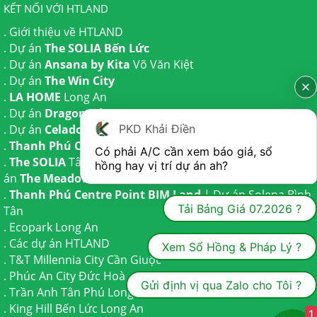
KẾT NỐI VỚI HTLAND
.
Giới thiệu về HTLAND
. Dự án
The SOLIA Bến Lức
. Dự án
Ansana by Kita
Võ Văn Kiệt
. Dự án
The Win City
.
LA HOME
Long An
. Dự án
Dragon Eden Long An
. Dự án
Celadon City
Tân Phú
PKD Khải Điền
.
Thanh Phú Centre Point
Bến Lức
Có phải A/C cần xem báo giá, sổ 
.
The SOLIA
Tây Ninh | Dự án
The AGULA
Trần Anh và Dự
hồng hay vị trí dự án ah?
án
The Meadow
Bình Chánh
.
Thanh Phú Centre Point BIM Land
| Dự án
Solena Bình
Tải Bảng Giá 07.2026 ?
Tân
.
Ecopark Long An
.
Các dự án HTLAND
Xem Sổ Hồng & Pháp Lý ?
.
T&T Millennia City
Cần Giuộc
.
Phúc An City
Đức Hoà
Gửi định vị qua Zalo cho Tôi ?
.
Trần Anh Tân Phú
Long An
.
King Hill Bến Lức
Long An
1