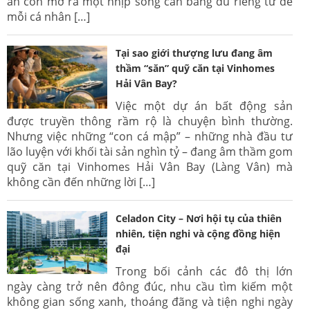
án còn mở ra một nhịp sống cân bằng đủ riêng tư để
mỗi cá nhân […]
Tại sao giới thượng lưu đang âm
thầm “săn” quỹ căn tại Vinhomes
Hải Vân Bay?
Việc một dự án bất động sản
được truyền thông rầm rộ là chuyện bình thường.
Nhưng việc những “con cá mập” – những nhà đầu tư
lão luyện với khối tài sản nghìn tỷ – đang âm thầm gom
quỹ căn tại Vinhomes Hải Vân Bay (Làng Vân) mà
không cần đến những lời […]
Celadon City – Nơi hội tụ của thiên
nhiên, tiện nghi và cộng đồng hiện
đại
Trong bối cảnh các đô thị lớn
ngày càng trở nên đông đúc, nhu cầu tìm kiếm một
không gian sống xanh, thoáng đãng và tiện nghi ngày