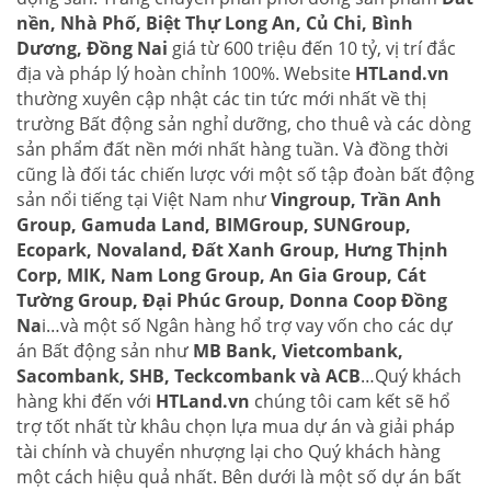
nền, Nhà Phố, Biệt Thự Long An, Củ Chi, Bình
Dương, Đồng Nai
giá từ 600 triệu đến 10 tỷ, vị trí đắc
địa và pháp lý hoàn chỉnh 100%. Website
HTLand.vn
thường xuyên cập nhật các tin tức mới nhất về thị
trường Bất động sản nghỉ dưỡng, cho thuê và các dòng
sản phẩm đất nền mới nhất hàng tuần. Và đồng thời
cũng là đối tác chiến lược với một số tập đoàn bất động
sản nổi tiếng tại Việt Nam như
Vingroup, Trần Anh
Group, Gamuda Land, BIMGroup, SUNGroup,
Ecopark, Novaland, Đất Xanh Group, Hưng Thịnh
Corp, MIK, Nam Long Group, An Gia Group, Cát
Tường Group, Đại Phúc Group, Donna Coop Đồng
Na
i…và một số Ngân hàng hổ trợ vay vốn cho các dự
án Bất động sản như
MB Bank, Vietcombank,
Sacombank, SHB, Teckcombank và ACB
…Quý khách
hàng khi đến với
HTLand.vn
chúng tôi cam kết sẽ hổ
trợ tốt nhất từ khâu chọn lựa mua dự án và giải pháp
tài chính và chuyển nhượng lại cho Quý khách hàng
một cách hiệu quả nhất. Bên dưới là một số dự án bất