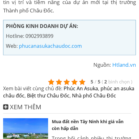
tin vị trí và tiềm năng của dự án mới tại thị trường
Thành phố Châu Đốc.
PHÒNG KINH DOANH DỰ ÁN:
Hotline: 0902993899
Web:
phucanasukachaudoc.com
Nguồn:
Htland.vn
5
/
5
(
2
bình chọn
)
Xem bài viết cùng chủ đề:
Phúc An Asuka
,
phúc an asuka
châu đốc
,
Biệt thư Châu Đốc
,
Nhà phố Châu Đốc
XEM THÊM
Mua đất nền Tây Ninh khi giá vẫn
còn hấp dẫn
Trong bối cảnh nhiều thị trường