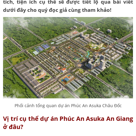
tích, tiện ích cụ thể sẽ được tiết lộ qua bài viết
dưới đây cho quý đọc giả cùng tham khảo!
Phối cảnh tổng quan dự án Phúc An Asuka Châu Đốc
Vị trí cụ thể dự án Phúc An Asuka An Giang
ở đâu?