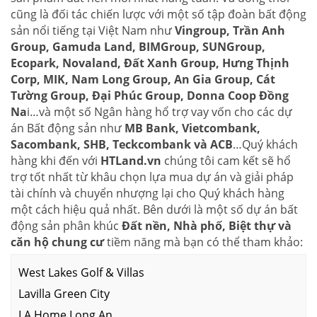
cũng là đối tác chiến lược với một số tập đoàn bất động
sản nổi tiếng tại Việt Nam như
Vingroup, Trần Anh
Group, Gamuda Land, BIMGroup, SUNGroup,
Ecopark, Novaland, Đất Xanh Group, Hưng Thịnh
Corp, MIK, Nam Long Group, An Gia Group, Cát
Tường Group, Đại Phúc Group, Donna Coop Đồng
Na
i…và một số Ngân hàng hổ trợ vay vốn cho các dự
án Bất động sản như
MB Bank, Vietcombank,
Sacombank, SHB, Teckcombank và ACB
…Quý khách
hàng khi đến với
HTLand.vn
chúng tôi cam kết sẽ hổ
trợ tốt nhất từ khâu chọn lựa mua dự án và giải pháp
tài chính và chuyển nhượng lại cho Quý khách hàng
một cách hiệu quả nhất. Bên dưới là một số dự án bất
động sản phân khúc
Đất nền, Nhà phố, Biệt thự và
căn hộ chung cư
tiềm năng mà bạn có thể tham khảo:
West Lakes Golf & Villas
Lavilla Green City
LA Home Long An