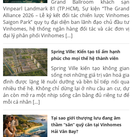
Grand Ballroom khách sạn
Vinpearl Landmark 81 (TP.HCM), Sự kiện “The Grand
Alliance 2026 – Lễ ký kết đối tác chiến lược Vinhomes
Saigon Park” quy tụ đại diện ban lãnh đạo chủ đầu tư
Vinhomes, hệ thống ngân hàng đối tác và các đơn vị
đại lý phân phối Vinhomes […]
Spring Ville: Kiến tạo tổ ấm hạnh
phúc cho mọi thế hệ thành viên
Spring Ville kiến tạo không gian
sống nơi những giá trị văn hoá gia
đình được lặng lẽ nuôi dưỡng và bền bỉ tiếp nối qua
nhiều thế hệ. Không chỉ dừng lại ở nhu cầu an cư, dự
án còn mở ra một nhịp sống cân bằng đủ riêng tư để
mỗi cá nhân […]
Tại sao giới thượng lưu đang âm
thầm “săn” quỹ căn tại Vinhomes
Hải Vân Bay?