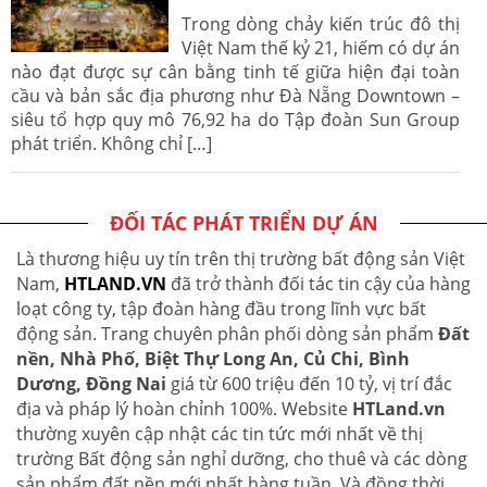
Trong dòng chảy kiến trúc đô thị
Việt Nam thế kỷ 21, hiếm có dự án
nào đạt được sự cân bằng tinh tế giữa hiện đại toàn
cầu và bản sắc địa phương như Đà Nẵng Downtown –
siêu tổ hợp quy mô 76,92 ha do Tập đoàn Sun Group
phát triển. Không chỉ […]
ĐỐI TÁC PHÁT TRIỂN DỰ ÁN
Là thương hiệu uy tín trên thị trường bất động sản Việt
Nam,
HTLAND.VN
đã trở thành đối tác tin cậy của hàng
loạt công ty, tập đoàn hàng đầu trong lĩnh vực bất
động sản. Trang chuyên phân phối dòng sản phẩm
Đất
nền, Nhà Phố, Biệt Thự Long An, Củ Chi, Bình
Dương, Đồng Nai
giá từ 600 triệu đến 10 tỷ, vị trí đắc
địa và pháp lý hoàn chỉnh 100%. Website
HTLand.vn
thường xuyên cập nhật các tin tức mới nhất về thị
trường Bất động sản nghỉ dưỡng, cho thuê và các dòng
sản phẩm đất nền mới nhất hàng tuần. Và đồng thời