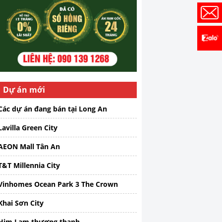
Dự án mới
Các dự án đang bán tại Long An
Lavilla Green City
AEON Mall Tân An
T&T Millennia City
Vinhomes Ocean Park 3 The Crown
Khai Sơn City
Him Lam thượng thanh