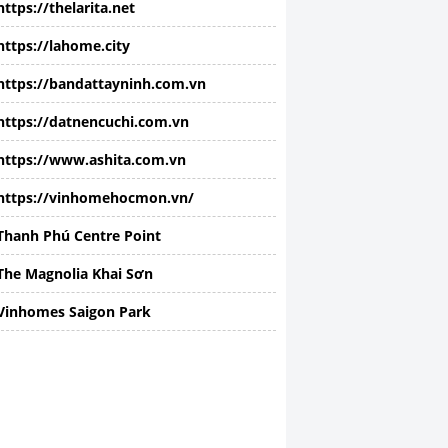
https://thelarita.net
https://lahome.city
https://bandattayninh.com.vn
https://datnencuchi.com.vn
https://www.ashita.com.vn
https://vinhomehocmon.vn/
Thanh Phú Centre Point
The Magnolia Khai Sơn
Vinhomes Saigon Park