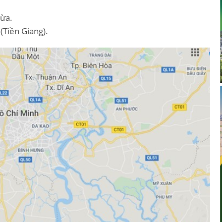
hừa.
Tiền Giang).