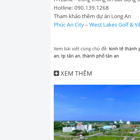
Hotline: 090.139.1268
Tham khảo thêm dự án Long An
Phúc An City
–
West Lakes Golf & Vil
Xem bài viết cùng chủ đề:
kinh tế thành 
an
,
tp tân an
,
thành phố tân an
XEM THÊM