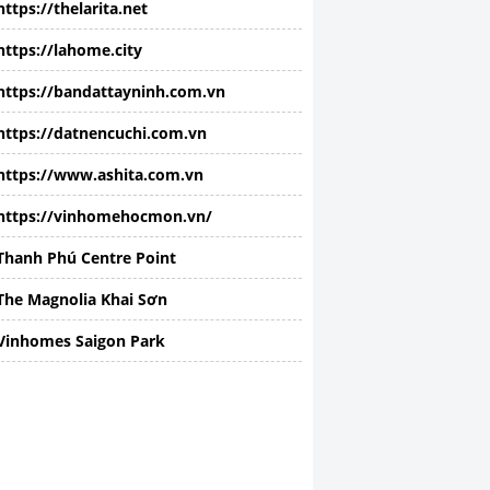
https://thelarita.net
https://lahome.city
https://bandattayninh.com.vn
https://datnencuchi.com.vn
https://www.ashita.com.vn
https://vinhomehocmon.vn/
Thanh Phú Centre Point
The Magnolia Khai Sơn
Vinhomes Saigon Park