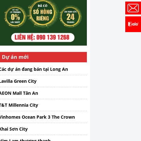
Dự án mới
Các dự án đang bán tại Long An
Lavilla Green City
AEON Mall Tân An
T&T Millennia City
Vinhomes Ocean Park 3 The Crown
Khai Sơn City
Him Lam thượng thanh