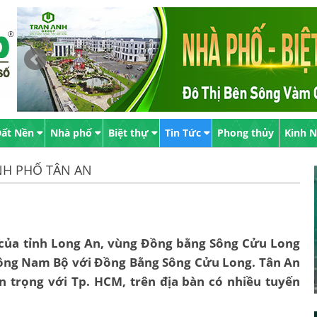
ất Nền
Nhà phố
Biệt thự
Tin Tức
Phong thủy
Kinh 
ÀNH PHỐ TÂN AN
của tỉnh Long An, vùng Đồng bằng Sông Cửu Long
n Đông Nam Bộ với Đồng Bằng Sông Cửu Long. Tân An
n trọng với Tp. HCM, trên địa bàn có nhiều tuyến