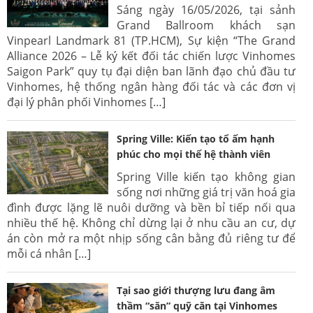
Sáng ngày 16/05/2026, tại sảnh
Grand Ballroom khách sạn
Vinpearl Landmark 81 (TP.HCM), Sự kiện “The Grand
Alliance 2026 – Lễ ký kết đối tác chiến lược Vinhomes
Saigon Park” quy tụ đại diện ban lãnh đạo chủ đầu tư
Vinhomes, hệ thống ngân hàng đối tác và các đơn vị
đại lý phân phối Vinhomes […]
Spring Ville: Kiến tạo tổ ấm hạnh
phúc cho mọi thế hệ thành viên
Spring Ville kiến tạo không gian
sống nơi những giá trị văn hoá gia
đình được lặng lẽ nuôi dưỡng và bền bỉ tiếp nối qua
nhiều thế hệ. Không chỉ dừng lại ở nhu cầu an cư, dự
án còn mở ra một nhịp sống cân bằng đủ riêng tư để
mỗi cá nhân […]
Tại sao giới thượng lưu đang âm
thầm “săn” quỹ căn tại Vinhomes