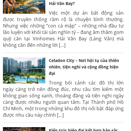
Hải Vân Bay?
Việc một dự án bất động sản
được truyền thông rầm rộ là chuyện bình thường.
Nhưng việc những “con cá mập” – những nhà đầu tư
lão luyện với khối tài sản nghìn tỷ – đang âm thầm gom
quỹ căn tại Vinhomes Hải Vân Bay (Làng Vân) mà
không cần đến những lời […]
Celadon City – Nơi hội tụ của thiên
nhiên, tiện nghi và cộng đồng hiện
đại
Trong bối cảnh các đô thị lớn
ngày càng trở nên đông đúc, nhu cầu tìm kiếm một
không gian sống xanh, thoáng đãng và tiện nghi ngày
càng được nhiều người quan tâm. Tại Thành phố Hồ
Chí Minh, một trong những khu đô thị nổi bật đáp ứng
được nhu cầu này chính […]
Kiến trúc hiện đại kết hợp bản sắc