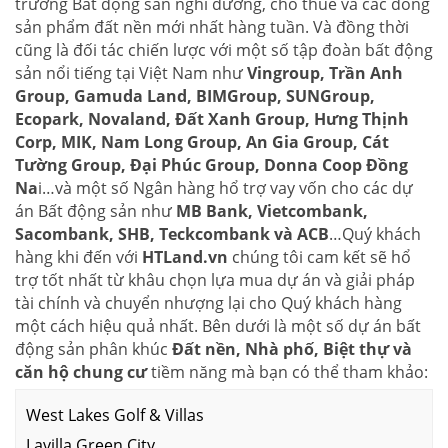
trường Bất động sản nghỉ dưỡng, cho thuê và các dòng
sản phẩm đất nền mới nhất hàng tuần. Và đồng thời
cũng là đối tác chiến lược với một số tập đoàn bất động
sản nổi tiếng tại Việt Nam như
Vingroup, Trần Anh
Group, Gamuda Land, BIMGroup, SUNGroup,
Ecopark, Novaland, Đất Xanh Group, Hưng Thịnh
Corp, MIK, Nam Long Group, An Gia Group, Cát
Tường Group, Đại Phúc Group, Donna Coop Đồng
Na
i…và một số Ngân hàng hổ trợ vay vốn cho các dự
án Bất động sản như
MB Bank, Vietcombank,
Sacombank, SHB, Teckcombank và ACB
…Quý khách
hàng khi đến với
HTLand.vn
chúng tôi cam kết sẽ hổ
trợ tốt nhất từ khâu chọn lựa mua dự án và giải pháp
tài chính và chuyển nhượng lại cho Quý khách hàng
một cách hiệu quả nhất. Bên dưới là một số dự án bất
động sản phân khúc
Đất nền, Nhà phố, Biệt thự và
căn hộ chung cư
tiềm năng mà bạn có thể tham khảo:
West Lakes Golf & Villas
Lavilla Green City