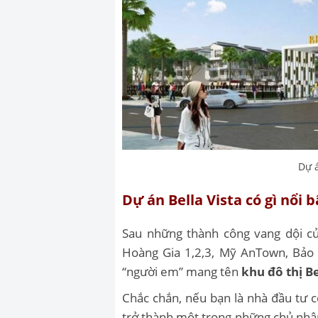
Dự á
Dự án Bella Vista có gì nổi b
Sau những thành công vang dội c
Hoàng Gia 1,2,3, Mỹ AnTown, Bảo N
“người em” mang tên
khu đô thị Be
Chắc chắn, nếu bạn là nhà đầu tư 
trở thành một trong những chủ nh