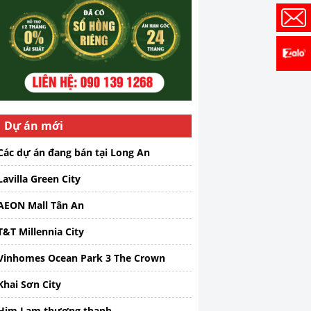
Dự án mới
Các dự án đang bán tại Long An
Lavilla Green City
AEON Mall Tân An
T&T Millennia City
Vinhomes Ocean Park 3 The Crown
Khai Sơn City
Him Lam thượng thanh