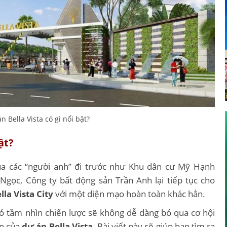
n Bella Vista có gì nổi bật?
ật?
ủa các “người anh” đi trước như Khu dân cư Mỹ Hạnh
gọc, Công ty bất động sản Trần Anh lại tiếp tục cho
lla Vista City
với một diện mạo hoàn toàn khác hẳn.
có tầm nhìn chiến lược sẽ không dễ dàng bỏ qua cơ hội
ân của
dự án Bella Vista
. Bài viết này sẽ giúp bạn tìm ra