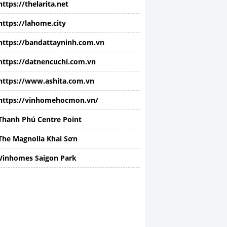
https://thelarita.net
https://lahome.city
https://bandattayninh.com.vn
https://datnencuchi.com.vn
https://www.ashita.com.vn
https://vinhomehocmon.vn/
Thanh Phú Centre Point
The Magnolia Khai Sơn
Vinhomes Saigon Park