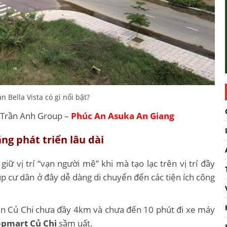
n Bella Vista có gì nổi bật?
a Trần Anh Group –
Phúc An Asuka An Giang
ăng phát triển lâu dài
iữ vị trí “vạn người mê” khi mà tạo lạc trên vị trí đầy
giúp cư dân ở đây dễ dàng di chuyển đến các tiện ích công
n Củ Chi chưa đầy 4km và chưa đến 10 phút đi xe máy
pmart Củ Chi
sầm uất.