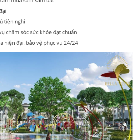
g tâm mua sắm sầm uất
đại
 tiện nghi
h vụ chăm sóc sức khỏe đạt chuẩn
a hiện đại, bảo vệ phục vụ 24/24