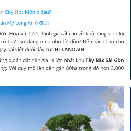
An City Hóc Môn ở đâu?
Tân Mỹ Long An ở đâu?
Đức Hòa
và được đánh giá rất cao về khả năng sinh lợi
a có thực sự đáng mua như lời đồn? Để chắc chắn cho
ay bài viết dưới đây của
HTLAND.VN
ng dự án đất nền giá rẻ lớn nhất khu
Tây Bắc Sài Gòn
ung. Với quy mô lên đến gần 80ha trong đó hơn 3.000