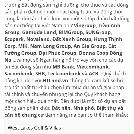
trường Bất động sản nghỉ dưỡng, cho thuê và các dòng
sản phẩm đất nền mới nhất hàng tuần. Và đồng thời
cũng là đối tác chiến lược với một số tập đoàn bất động
sản nổi tiếng tại Việt Nam như
Vingroup, Trần Anh
Group, Gamuda Land, BIMGroup, SUNGroup,
Ecopark, Novaland, Đất Xanh Group, Hưng Thịnh
Corp, MIK, Nam Long Group, An Gia Group, Cát
Tường Group, Đại Phúc Group, Donna Coop Đồng
Na
i…và một số Ngân hàng hổ trợ vay vốn cho các dự
án Bất động sản như
MB Bank, Vietcombank,
Sacombank, SHB, Teckcombank và ACB
…Quý khách
hàng khi đến với
HTLand.vn
chúng tôi cam kết sẽ hổ
trợ tốt nhất từ khâu chọn lựa mua dự án và giải pháp
tài chính và chuyển nhượng lại cho Quý khách hàng
một cách hiệu quả nhất. Bên dưới là một số dự án bất
động sản phân khúc
Đất nền, Nhà phố, Biệt thự và
căn hộ chung cư
tiềm năng mà bạn có thể tham khảo:
West Lakes Golf & Villas