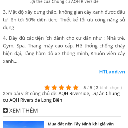
Lợi thế của Chung cư AQH Riverside
3. Mật độ xây dựng thấp, không gian cây xanh được đầu
tư lên tới 60% diện tích; Thiết kế tối ưu công năng sử
dụng
4. Đầy đủ các tiện ích dành cho cư dân như : Nhà trẻ,
Gym, Spa, Thang máy cao cấp, Hệ thống chống cháy
hiện đại, Tầng hầm đỗ xe thông minh, Khuôn viên cây
xanh,…
HTLand.vn
5
/
5
(
2
bình chọn
)
Xem bài viết cùng chủ đề:
AQH Riverside
,
Dự án Chung
cư AQH Riverside Long Biên
XEM THÊM
Mua đất nền Tây Ninh khi giá vẫn