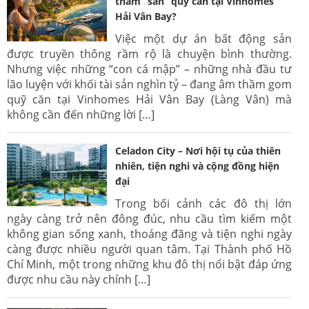
thầm “săn” quỹ căn tại Vinhomes
Hải Vân Bay?
Việc một dự án bất động sản
được truyền thông rầm rộ là chuyện bình thường.
Nhưng việc những “con cá mập” – những nhà đầu tư
lão luyện với khối tài sản nghìn tỷ – đang âm thầm gom
quỹ căn tại Vinhomes Hải Vân Bay (Làng Vân) mà
không cần đến những lời […]
Celadon City – Nơi hội tụ của thiên
nhiên, tiện nghi và cộng đồng hiện
đại
Trong bối cảnh các đô thị lớn
ngày càng trở nên đông đúc, nhu cầu tìm kiếm một
không gian sống xanh, thoáng đãng và tiện nghi ngày
càng được nhiều người quan tâm. Tại Thành phố Hồ
Chí Minh, một trong những khu đô thị nổi bật đáp ứng
được nhu cầu này chính […]