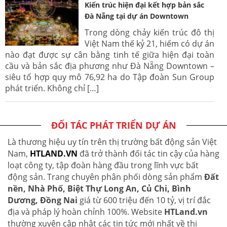
Kiến trúc hiện đại kết hợp bản sắc
Đà Nẵng tại dự án Downtown
Trong dòng chảy kiến trúc đô thị
Việt Nam thế kỷ 21, hiếm có dự án
nào đạt được sự cân bằng tinh tế giữa hiện đại toàn
cầu và bản sắc địa phương như Đà Nẵng Downtown –
siêu tổ hợp quy mô 76,92 ha do Tập đoàn Sun Group
phát triển. Không chỉ […]
ĐỐI TÁC PHÁT TRIỂN DỰ ÁN
Là thương hiệu uy tín trên thị trường bất động sản Việt
Nam,
HTLAND.VN
đã trở thành đối tác tin cậy của hàng
loạt công ty, tập đoàn hàng đầu trong lĩnh vực bất
động sản. Trang chuyên phân phối dòng sản phẩm
Đất
nền, Nhà Phố, Biệt Thự Long An, Củ Chi, Bình
Dương, Đồng Nai
giá từ 600 triệu đến 10 tỷ, vị trí đắc
địa và pháp lý hoàn chỉnh 100%. Website
HTLand.vn
thường xuyên cập nhật các tin tức mới nhất về thị