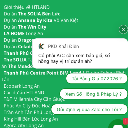
.
Giới thiệu về HTLAND
. Dự án
The SOLIA Bến Lức
. Dự án
Ansana by Kita
Võ Văn Kiệt
. Dự án
The Win City
.
LA HOME
Long An
. Dự án
Dragon Eden Long An
. Dự án
Celadon City
Tân Phú
PKD Khải Điền
.
Thanh Phú Centre Point
Bến Lức
Có phải A/C cần xem báo giá, sổ 
.
The SOLIA
Tây Ninh | Dự án
The AGULA
Trần Anh và Dự
hồng hay vị trí dự án ah?
án
The Meadow
Bình Chánh
.
Thanh Phú Centre Point BIM Land
| Dự án
Solena Bình
Tải Bảng Giá 07.2026 ?
Tân
.
Ecopark Long An
.
Các dự án HTLAND
Xem Sổ Hồng & Pháp Lý ?
.
T&T Millennia City
Cần Giuộc
.
Phúc An City
Đức Hoà
Gửi định vị qua Zalo cho Tôi ?
.
Trần Anh Tân Phú
Long An
.
King Hill Bến Lức
Long An
1
.
Agora city
Long An