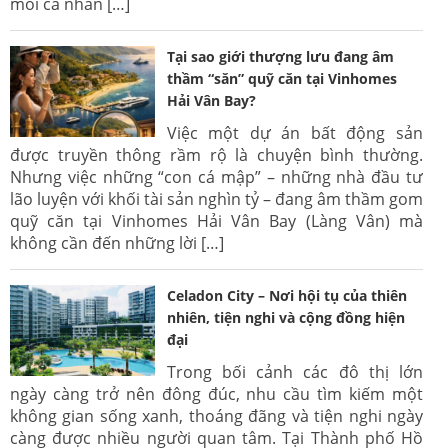
mỗi cá nhân […]
Tại sao giới thượng lưu đang âm
thầm “săn” quỹ căn tại Vinhomes
Hải Vân Bay?
Việc một dự án bất động sản
được truyền thông rầm rộ là chuyện bình thường.
Nhưng việc những “con cá mập” – những nhà đầu tư
lão luyện với khối tài sản nghìn tỷ – đang âm thầm gom
quỹ căn tại Vinhomes Hải Vân Bay (Làng Vân) mà
không cần đến những lời […]
Celadon City – Nơi hội tụ của thiên
nhiên, tiện nghi và cộng đồng hiện
đại
Trong bối cảnh các đô thị lớn
ngày càng trở nên đông đúc, nhu cầu tìm kiếm một
không gian sống xanh, thoáng đãng và tiện nghi ngày
càng được nhiều người quan tâm. Tại Thành phố Hồ