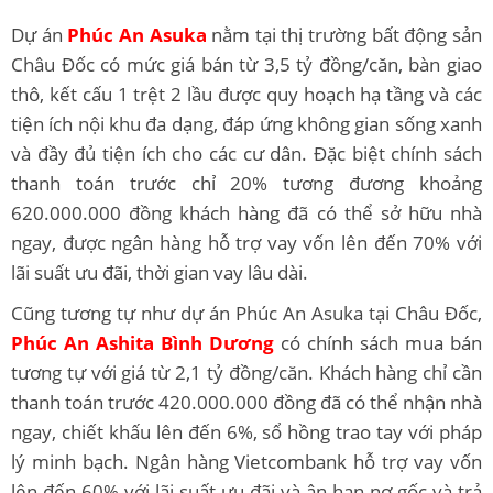
Dự án
Phúc An Asuka
nằm tại thị trường bất động sản
Châu Đốc có mức giá bán từ 3,5 tỷ đồng/căn, bàn giao
thô, kết cấu 1 trệt 2 lầu được quy hoạch hạ tầng và các
tiện ích nội khu đa dạng, đáp ứng không gian sống xanh
và đầy đủ tiện ích cho các cư dân. Đặc biệt chính sách
thanh toán trước chỉ 20% tương đương khoảng
620.000.000 đồng khách hàng đã có thể sở hữu nhà
ngay, được ngân hàng hỗ trợ vay vốn lên đến 70% với
lãi suất ưu đãi, thời gian vay lâu dài.
Cũng tương tự như dự án Phúc An Asuka tại Châu Đốc,
Phúc An Ashita Bình Dương
có chính sách mua bán
tương tự với giá từ 2,1 tỷ đồng/căn. Khách hàng chỉ cần
thanh toán trước 420.000.000 đồng đã có thể nhận nhà
ngay, chiết khấu lên đến 6%, sổ hồng trao tay với pháp
lý minh bạch. Ngân hàng Vietcombank hỗ trợ vay vốn
lên đến 60% với lãi suất ưu đãi và ân hạn nợ gốc và trả