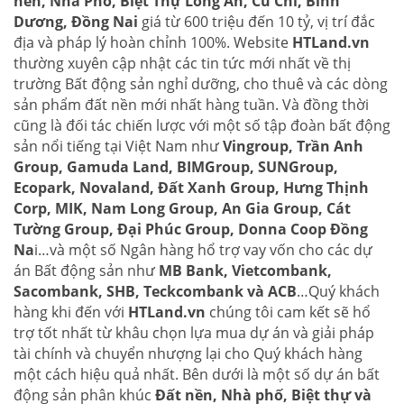
nền, Nhà Phố, Biệt Thự Long An, Củ Chi, Bình
Dương, Đồng Nai
giá từ 600 triệu đến 10 tỷ, vị trí đắc
địa và pháp lý hoàn chỉnh 100%. Website
HTLand.vn
thường xuyên cập nhật các tin tức mới nhất về thị
trường Bất động sản nghỉ dưỡng, cho thuê và các dòng
sản phẩm đất nền mới nhất hàng tuần. Và đồng thời
cũng là đối tác chiến lược với một số tập đoàn bất động
sản nổi tiếng tại Việt Nam như
Vingroup, Trần Anh
Group, Gamuda Land, BIMGroup, SUNGroup,
Ecopark, Novaland, Đất Xanh Group, Hưng Thịnh
Corp, MIK, Nam Long Group, An Gia Group, Cát
Tường Group, Đại Phúc Group, Donna Coop Đồng
Na
i…và một số Ngân hàng hổ trợ vay vốn cho các dự
án Bất động sản như
MB Bank, Vietcombank,
Sacombank, SHB, Teckcombank và ACB
…Quý khách
hàng khi đến với
HTLand.vn
chúng tôi cam kết sẽ hổ
trợ tốt nhất từ khâu chọn lựa mua dự án và giải pháp
tài chính và chuyển nhượng lại cho Quý khách hàng
một cách hiệu quả nhất. Bên dưới là một số dự án bất
động sản phân khúc
Đất nền, Nhà phố, Biệt thự và