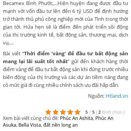
Becamex Bình Phước,…Hiện huyện đang được đầu tư
mạnh với vốn đầu tư lên đến 6 tỷ USD để định hướng
trở thành thủ phủ công nghiệp mới của Tình trong thời
gian tới. Hứa hẹn sẽ là điểm đến phát triển sôi động
của thị trường kinh tế, bất động sản, thương mại, dịch
vụ,…
Bài viết “
Thời điểm ‘vàng’ để đầu tư bất động sản
mang lại lãi suất tốt nhất
” gửi đến khách hàng thời
điểm vàng để đầu tư bất động sản khi đứng trước nhiều
biến động của thị trường và các dự án tiềm năng đang
có mức giá đi cùng nhiều chính sách ưu đãi hấp dẫn.
Nguồn:
Htland.vn
5
/
5
(
2
bình chọn
)
Xem bài viết cùng chủ đề:
Phúc An Ashita
,
Phúc An
Asuka
,
Bella Vista
,
đất nền long an