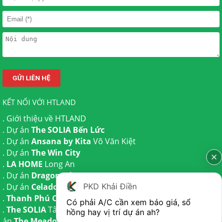
KẾT NỐI VỚI HTLAND
.
Giới thiệu về HTLAND
. Dự án
The SOLIA Bến Lức
. Dự án
Ansana by Kita
Võ Văn Kiệt
. Dự án
The Win City
.
LA HOME
Long An
. Dự án
Dragon Eden Long An
PKD Khải Điền
. Dự án
Celadon City
Tân Phú
.
Thanh Phú Centre Point
Bến Lức
Có phải A/C cần xem báo giá, sổ 
.
The SOLIA
Tây Ninh | Dự án
The AGULA
Trần Anh và Dự
hồng hay vị trí dự án ah?
án
The Meadow
Bình Chánh