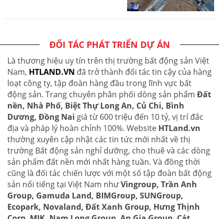
ĐỐI TÁC PHÁT TRIỂN DỰ ÁN
Là thương hiệu uy tín trên thị trường bất động sản Việt
Nam,
HTLAND.VN
đã trở thành đối tác tin cậy của hàng
loạt công ty, tập đoàn hàng đầu trong lĩnh vực bất
động sản. Trang chuyên phân phối dòng sản phẩm
Đất
nền, Nhà Phố, Biệt Thự Long An, Củ Chi, Bình
Dương, Đồng Nai
giá từ 600 triệu đến 10 tỷ, vị trí đắc
địa và pháp lý hoàn chỉnh 100%. Website
HTLand.vn
thường xuyên cập nhật các tin tức mới nhất về thị
trường Bất động sản nghỉ dưỡng, cho thuê và các dòng
sản phẩm đất nền mới nhất hàng tuần. Và đồng thời
cũng là đối tác chiến lược với một số tập đoàn bất động
sản nổi tiếng tại Việt Nam như
Vingroup, Trần Anh
Group, Gamuda Land, BIMGroup, SUNGroup,
Ecopark, Novaland, Đất Xanh Group, Hưng Thịnh
Corp, MIK, Nam Long Group, An Gia Group, Cát