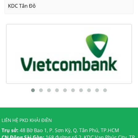
KDC Tân Đô
LIÊN HỆ PKD KHẢI ĐIỀN
Trụ sở:
48 Bờ Bao 1, P. Sơn Kỳ, Q. Tân Phú, TP.HCM
CN Đông Sài Gòn:
168 đường số 2, KDC Vạn Phúc City, TP.