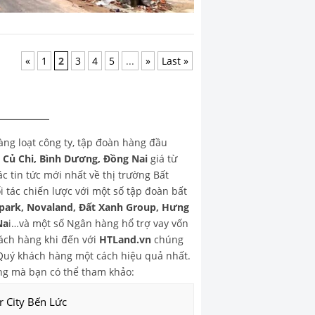
«
1
2
3
4
5
...
»
Last »
hàng loạt công ty, tập đoàn hàng đầu
, Củ Chi, Bình Dương, Đồng Nai
giá từ
 tin tức mới nhất về thị trường Bất
 tác chiến lược với một số tập đoàn bất
park, Novaland, Đất Xanh Group, Hưng
Na
i…và một số Ngân hàng hổ trợ vay vốn
ch hàng khi đến với
HTLand.vn
chúng
o Quý khách hàng một cách hiệu quả nhất.
g mà bạn có thể tham khảo:
r City Bến Lức