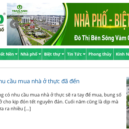
ất Nền
Nhà phố
Biệt thự
Tin Tức
Phong thủy
Kinh 
hu cầu mua nhà ở thực đã đến
g có nhu cầu mua nhà ở thực sẽ ra tay để mua, bung số
ở cho kịp đón tết nguyên đán. Cuối năm cũng là dịp mà
a ra nhiều […]