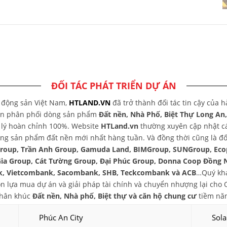
ĐỐI TÁC PHÁT TRIỂN DỰ ÁN
t động sản Việt Nam,
HTLAND.VN
đã trở thành đối tác tin cậy của 
yên phân phối dòng sản phẩm
Đất nền, Nhà Phố, Biệt Thự Long An
áp lý hoàn chỉnh 100%. Website
HTLand.vn
thường xuyên cập nhật các
ng sản phẩm đất nền mới nhất hàng tuần. Và đồng thời cũng là đối
group, Trần Anh Group, Gamuda Land, BIMGroup, SUNGroup, Eco
Gia Group, Cát Tường Group, Đại Phúc Group, Donna Coop Đồng 
, Vietcombank, Sacombank, SHB, Teckcombank và ACB
…Quý khá
chọn lựa mua dự án và giải pháp tài chính và chuyển nhượng lại ch
phân khúc
Đất nền, Nhà phố, Biệt thự và căn hộ chung cư
tiềm năn
Phúc An City
Sola