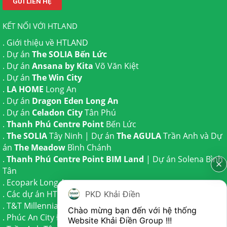
KẾT NỐI VỚI HTLAND
.
Giới thiệu về HTLAND
. Dự án
The SOLIA Bến Lức
. Dự án
Ansana by Kita
Võ Văn Kiệt
. Dự án
The Win City
.
LA HOME
Long An
. Dự án
Dragon Eden Long An
. Dự án
Celadon City
Tân Phú
.
Thanh Phú Centre Point
Bến Lức
.
The SOLIA
Tây Ninh | Dự án
The AGULA
Trần Anh và Dự
án
The Meadow
Bình Chánh
.
Thanh Phú Centre Point BIM Land
| Dự án
Solena Bình
Tân
.
Ecopark Long An
.
Các dự án HTLAND
PKD Khải Điền
.
T&T Millennia City
Cần Giuộc
Chào mừng bạn đến với hệ thống 
.
Phúc An City
Đức Hoà
Website Khải Điền Group !!!