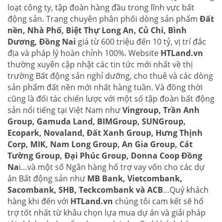
loạt công ty, tập đoàn hàng đầu trong lĩnh vực bất
động sản. Trang chuyên phân phối dòng sản phẩm
Đất
nền, Nhà Phố, Biệt Thự Long An, Củ Chi, Bình
Dương, Đồng Nai
giá từ 600 triệu đến 10 tỷ, vị trí đắc
địa và pháp lý hoàn chỉnh 100%. Website
HTLand.vn
thường xuyên cập nhật các tin tức mới nhất về thị
trường Bất động sản nghỉ dưỡng, cho thuê và các dòng
sản phẩm đất nền mới nhất hàng tuần. Và đồng thời
cũng là đối tác chiến lược với một số tập đoàn bất động
sản nổi tiếng tại Việt Nam như
Vingroup, Trần Anh
Group, Gamuda Land, BIMGroup, SUNGroup,
Ecopark, Novaland, Đất Xanh Group, Hưng Thịnh
Corp, MIK, Nam Long Group, An Gia Group, Cát
Tường Group, Đại Phúc Group, Donna Coop Đồng
Na
i…và một số Ngân hàng hổ trợ vay vốn cho các dự
án Bất động sản như
MB Bank, Vietcombank,
Sacombank, SHB, Teckcombank và ACB
…Quý khách
hàng khi đến với
HTLand.vn
chúng tôi cam kết sẽ hổ
trợ tốt nhất từ khâu chọn lựa mua dự án và giải pháp