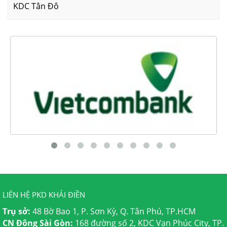
KDC Tân Đô
LIÊN HỆ PKD KHẢI ĐIỀN
Trụ sở:
48 Bờ Bao 1, P. Sơn Kỳ, Q. Tân Phú, TP.HCM
CN Đông Sài Gòn:
168 đường số 2, KDC Vạn Phúc City, TP.