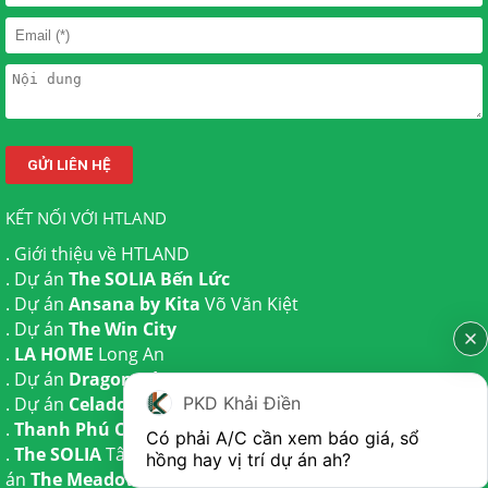
KẾT NỐI VỚI HTLAND
.
Giới thiệu về HTLAND
. Dự án
The SOLIA Bến Lức
. Dự án
Ansana by Kita
Võ Văn Kiệt
. Dự án
The Win City
.
LA HOME
Long An
. Dự án
Dragon Eden Long An
. Dự án
Celadon City
Tân Phú
PKD Khải Điền
.
Thanh Phú Centre Point
Bến Lức
Có phải A/C cần xem báo giá, sổ 
.
The SOLIA
Tây Ninh | Dự án
The AGULA
Trần Anh và Dự
hồng hay vị trí dự án ah?
án
The Meadow
Bình Chánh