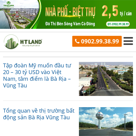
0902.99.38.99
Tập đoàn Mỹ muốn đầu tư
20 – 30 tỷ USD vào Việt
Nam, tâm điểm là Bà Rịa –
Vũng Tàu
Tổng quan về thị trường bất
động sản Bà Rịa Vũng Tàu