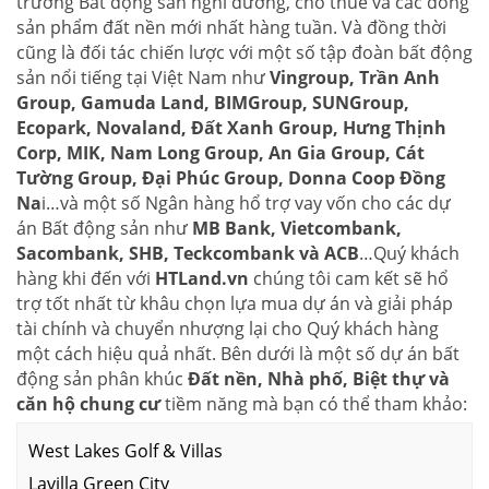
trường Bất động sản nghỉ dưỡng, cho thuê và các dòng
sản phẩm đất nền mới nhất hàng tuần. Và đồng thời
cũng là đối tác chiến lược với một số tập đoàn bất động
sản nổi tiếng tại Việt Nam như
Vingroup, Trần Anh
Group, Gamuda Land, BIMGroup, SUNGroup,
Ecopark, Novaland, Đất Xanh Group, Hưng Thịnh
Corp, MIK, Nam Long Group, An Gia Group, Cát
Tường Group, Đại Phúc Group, Donna Coop Đồng
Na
i…và một số Ngân hàng hổ trợ vay vốn cho các dự
án Bất động sản như
MB Bank, Vietcombank,
Sacombank, SHB, Teckcombank và ACB
…Quý khách
hàng khi đến với
HTLand.vn
chúng tôi cam kết sẽ hổ
trợ tốt nhất từ khâu chọn lựa mua dự án và giải pháp
tài chính và chuyển nhượng lại cho Quý khách hàng
một cách hiệu quả nhất. Bên dưới là một số dự án bất
động sản phân khúc
Đất nền, Nhà phố, Biệt thự và
căn hộ chung cư
tiềm năng mà bạn có thể tham khảo:
West Lakes Golf & Villas
Lavilla Green City