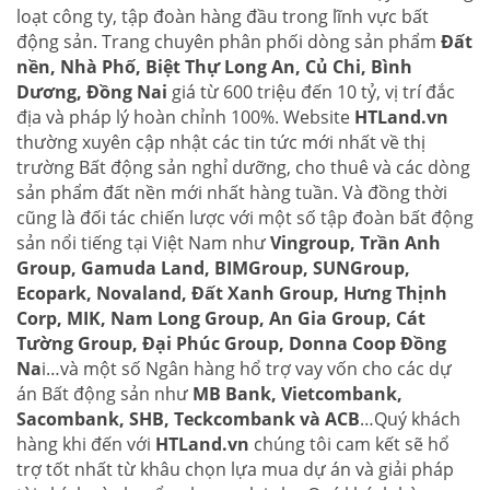
loạt công ty, tập đoàn hàng đầu trong lĩnh vực bất
động sản. Trang chuyên phân phối dòng sản phẩm
Đất
nền, Nhà Phố, Biệt Thự Long An, Củ Chi, Bình
Dương, Đồng Nai
giá từ 600 triệu đến 10 tỷ, vị trí đắc
địa và pháp lý hoàn chỉnh 100%. Website
HTLand.vn
thường xuyên cập nhật các tin tức mới nhất về thị
trường Bất động sản nghỉ dưỡng, cho thuê và các dòng
sản phẩm đất nền mới nhất hàng tuần. Và đồng thời
cũng là đối tác chiến lược với một số tập đoàn bất động
sản nổi tiếng tại Việt Nam như
Vingroup, Trần Anh
Group, Gamuda Land, BIMGroup, SUNGroup,
Ecopark, Novaland, Đất Xanh Group, Hưng Thịnh
Corp, MIK, Nam Long Group, An Gia Group, Cát
Tường Group, Đại Phúc Group, Donna Coop Đồng
Na
i…và một số Ngân hàng hổ trợ vay vốn cho các dự
án Bất động sản như
MB Bank, Vietcombank,
Sacombank, SHB, Teckcombank và ACB
…Quý khách
hàng khi đến với
HTLand.vn
chúng tôi cam kết sẽ hổ
trợ tốt nhất từ khâu chọn lựa mua dự án và giải pháp