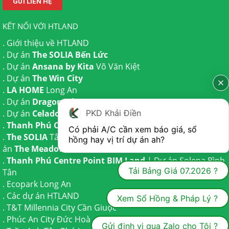
KẾT NỐI VỚI HTLAND
.
Giới thiệu về HTLAND
. Dự án
The SOLIA Bến Lức
. Dự án
Ansana by Kita
Võ Văn Kiệt
. Dự án
The Win City
.
LA HOME
Long An
. Dự án
Dragon Eden Long An
PKD Khải Điền
. Dự án
Celadon City
Tân Phú
.
Thanh Phú Centre Point
Bến Lức
Có phải A/C cần xem báo giá, sổ 
.
The SOLIA
Tây Ninh | Dự án
The AGULA
Trần Anh và Dự
hồng hay vị trí dự án ah?
án
The Meadow
Bình Chánh
.
Thanh Phú Centre Point BIM Land
| Dự án
Solena Bình
Tải Bảng Giá 07.2026 ?
Tân
.
Ecopark Long An
.
Các dự án HTLAND
Xem Sổ Hồng & Pháp Lý ?
.
T&T Millennia City
Cần Giuộc
.
Phúc An City
Đức Hoà
Gửi định vị qua Zalo cho Tôi ?