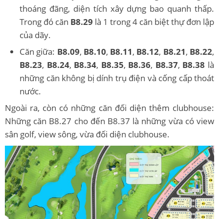
thoáng đãng, diện tích xây dựng bao quanh thấp.
Trong đó căn
B8.29
là 1 trong 4 căn biệt thự đơn lập
của dãy.
Căn giữa:
B8.09
,
B8.10
,
B8.11
,
B8.12
,
B8.21
,
B8.22
,
B8.23
,
B8.24
,
B8.34
,
B8.35
,
B8.36
,
B8.37
,
B8.38
là
những căn không bị dính trụ điện và cống cấp thoát
nước.
Ngoài ra, còn có những căn đối diện thêm clubhouse:
Những căn B8.27 cho đến B8.37 là những vừa có view
sân golf, view sông, vừa đối diện clubhouse.