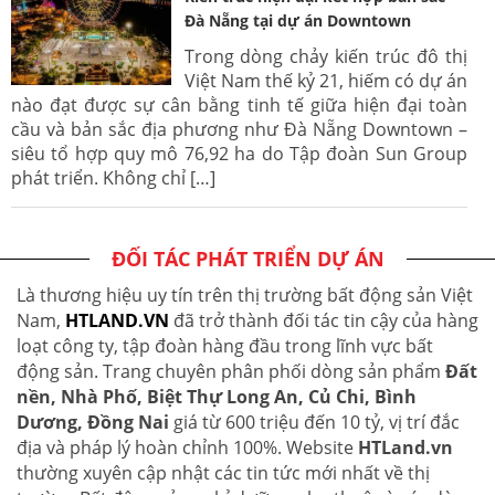
Đà Nẵng tại dự án Downtown
Trong dòng chảy kiến trúc đô thị
Việt Nam thế kỷ 21, hiếm có dự án
nào đạt được sự cân bằng tinh tế giữa hiện đại toàn
cầu và bản sắc địa phương như Đà Nẵng Downtown –
siêu tổ hợp quy mô 76,92 ha do Tập đoàn Sun Group
phát triển. Không chỉ […]
ĐỐI TÁC PHÁT TRIỂN DỰ ÁN
Là thương hiệu uy tín trên thị trường bất động sản Việt
Nam,
HTLAND.VN
đã trở thành đối tác tin cậy của hàng
loạt công ty, tập đoàn hàng đầu trong lĩnh vực bất
động sản. Trang chuyên phân phối dòng sản phẩm
Đất
nền, Nhà Phố, Biệt Thự Long An, Củ Chi, Bình
Dương, Đồng Nai
giá từ 600 triệu đến 10 tỷ, vị trí đắc
địa và pháp lý hoàn chỉnh 100%. Website
HTLand.vn
thường xuyên cập nhật các tin tức mới nhất về thị