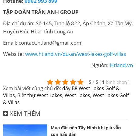
Hotline:
0902 993 899
TẬP ĐOÀN TRẦN ANH GROUP
Địa chỉ dự án: Số 145, Tỉnh lộ 822, Ấp Chánh, Xã Tân Mỹ,
Huyện Đức Hòa, Tỉnh Long An
Email: contact.htland@gmail.com
Website:
www.htland.vn/du-an/west-lakes-golf-villas
Nguồn:
Htland.vn
5
/
5
(
1
bình chọn
)
Xem bài viết cùng chủ đề:
dãy B8 West Lakes Golf &
Villas
,
Biệt thự West Lakes
,
West Lakes
,
West Lakes Golf
& Villas
XEM THÊM
Mua đất nền Tây Ninh khi giá vẫn
còn hấp dẫn