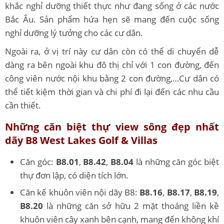
khắc nghỉ dưỡng thiết thực như đang sống ở các nước
Bắc Âu. Sản phẩm hứa hẹn sẽ mang đến cuộc sống
nghỉ dưỡng lý tưởng cho các cư dân.
Ngoài ra, ở vị trí này cư dân còn có thể di chuyển dễ
dàng ra bên ngoài khu đô thị chỉ với 1 con đường, đến
công viên nước nội khu bằng 2 con đường,…Cư dân có
thể tiết kiệm thời gian và chi phí đi lại đến các nhu cầu
cần thiết.
Những căn biệt thự view sông đẹp nhất
dãy B8 West Lakes Golf & Villas
Căn góc:
B8.01
,
B8.42
,
B8.04
là những căn góc biệt
thự đơn lập, có diện tích lớn.
Căn kế khuôn viên nội dãy B8:
B8.16
,
B8.17
,
B8.19
,
B8.20
là những căn sở hữu 2 mặt thoáng liền kề
khuôn viên cây xanh bên cạnh, mang đến không khí