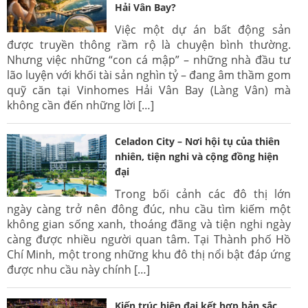
Hải Vân Bay?
Việc một dự án bất động sản
được truyền thông rầm rộ là chuyện bình thường.
Nhưng việc những “con cá mập” – những nhà đầu tư
lão luyện với khối tài sản nghìn tỷ – đang âm thầm gom
quỹ căn tại Vinhomes Hải Vân Bay (Làng Vân) mà
không cần đến những lời […]
Celadon City – Nơi hội tụ của thiên
nhiên, tiện nghi và cộng đồng hiện
đại
Trong bối cảnh các đô thị lớn
ngày càng trở nên đông đúc, nhu cầu tìm kiếm một
không gian sống xanh, thoáng đãng và tiện nghi ngày
càng được nhiều người quan tâm. Tại Thành phố Hồ
Chí Minh, một trong những khu đô thị nổi bật đáp ứng
được nhu cầu này chính […]
Kiến trúc hiện đại kết hợp bản sắc