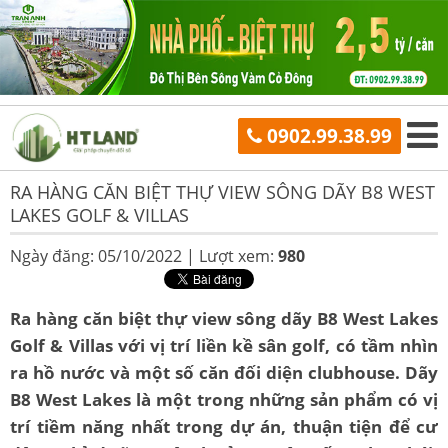
0902.99.38.99
RA HÀNG CĂN BIỆT THỰ VIEW SÔNG DÃY B8 WEST
LAKES GOLF & VILLAS
Ngày đăng: 05/10/2022 |
Lượt xem:
980
Ra hàng căn biệt thự view sông dãy B8 West Lakes
Golf & Villas với vị trí liền kề sân golf, có tầm nhìn
ra hồ nước và một số căn đối diện clubhouse. Dãy
B8 West Lakes là một trong những sản phẩm có vị
trí tiềm năng nhất trong dự án, thuận tiện để cư