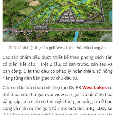
Phối cảnh biệt thự sân golf West Lakes Đức Hòa Long An
Các sản phẩm đều được thiết kế theo phong cách Tân
cổ điển, kết cấu 1 trệt 2 lầu, có sân trước, sân sau và
ban công. Biệt thự đều có pháp lý hoàn thiện, sổ hồng
riêng từng nền bàn giao từ chủ đầu tư.
Các cư dân lựa chọn biệt thự tại dãy B8
West Lakes
có
thể thỏa sức thư giãn với view sân golf và hồ điều hòa
đẳng cấp. Gia đình có thể ngồi thư giãn uống trà ở ban
công và nhìn ra sân golf, tổ chức bữa tiệc BBQ,…Đây sẽ