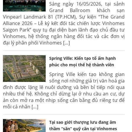
Sáng ngày 16/05/2026, tại sảnh
Grand Ballroom khách sạn
Vinpearl Landmark 81 (TP.HCM), Sự kiện “The Grand
Alliance 2026 – Lễ ký kết đối tác chiến lược Vinhomes
Saigon Park” quy tụ đại diện ban lãnh đạo chủ đầu tư
Vinhomes, hệ thống ngân hàng đối tác và các đơn vị
đại lý phân phối Vinhomes […]
Spring Ville: Kiến tạo tổ ấm hạnh
phúc cho mọi thế hệ thành viên
Spring Ville kiến tạo không gian
sống nơi những giá trị văn hoá gia
đình được lặng lẽ nuôi dưỡng và bền bỉ tiếp nối qua
nhiều thế hệ. Không chỉ dừng lại ở nhu cầu an cư, dự
án còn mở ra một nhịp sống cân bằng đủ riêng tư để
mỗi cá nhân […]
Tại sao giới thượng lưu đang âm
thầm “săn” quỹ căn tại Vinhomes