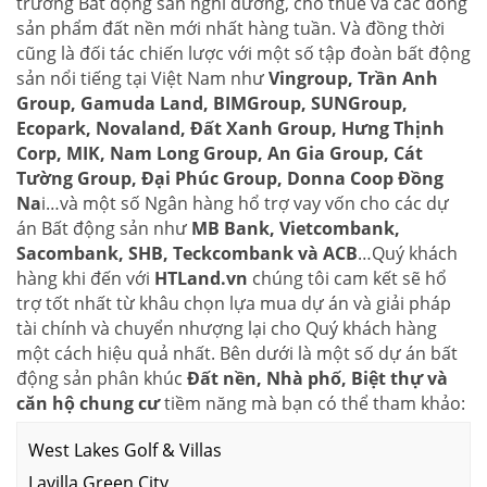
trường Bất động sản nghỉ dưỡng, cho thuê và các dòng
sản phẩm đất nền mới nhất hàng tuần. Và đồng thời
cũng là đối tác chiến lược với một số tập đoàn bất động
sản nổi tiếng tại Việt Nam như
Vingroup, Trần Anh
Group, Gamuda Land, BIMGroup, SUNGroup,
Ecopark, Novaland, Đất Xanh Group, Hưng Thịnh
Corp, MIK, Nam Long Group, An Gia Group, Cát
Tường Group, Đại Phúc Group, Donna Coop Đồng
Na
i…và một số Ngân hàng hổ trợ vay vốn cho các dự
án Bất động sản như
MB Bank, Vietcombank,
Sacombank, SHB, Teckcombank và ACB
…Quý khách
hàng khi đến với
HTLand.vn
chúng tôi cam kết sẽ hổ
trợ tốt nhất từ khâu chọn lựa mua dự án và giải pháp
tài chính và chuyển nhượng lại cho Quý khách hàng
một cách hiệu quả nhất. Bên dưới là một số dự án bất
động sản phân khúc
Đất nền, Nhà phố, Biệt thự và
căn hộ chung cư
tiềm năng mà bạn có thể tham khảo:
West Lakes Golf & Villas
Lavilla Green City