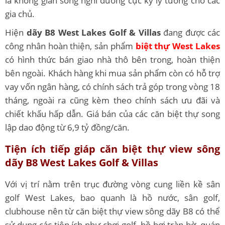
là không gian sống nghỉ dưỡng cực kỳ lý tưởng cho các
gia chủ.
Hiện
dãy B8 West Lakes Golf & Villas
đang được các
công nhân hoàn thiện, sản phẩm
biệt thự West Lakes
có hình thức bán giao nhà thô bên trong, hoàn thiện
bên ngoài. Khách hàng khi mua sản phẩm còn có hỗ trợ
vay vốn ngân hàng, có chính sách trả góp trong vòng 18
tháng, ngoài ra cũng kèm theo chính sách ưu đãi và
chiết khấu hấp dẫn. Giá bán của các căn biệt thự song
lập dao động từ 6,9 tỷ đồng/căn.
Tiện ích tiếp giáp căn biệt thự view sông
dãy B8 West Lakes Golf & Villas
Với vị trí nằm trên trục đường vòng cung liền kề sân
golf West Lakes, bao quanh là hồ nước, sân golf,
clubhouse nên từ căn biệt thự view sông dãy B8 có thể
sử dụng các tiện ích như chơi golf, hồ bơi tràn bờ, quán