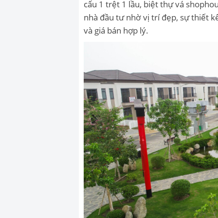
cấu 1 trệt 1 lầu, biệt thự vá shoph
nhà đầu tư nhờ vị trí đẹp, sự thiết k
và giá bán hợp lý.