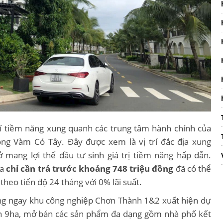
í tiềm năng xung quanh các trung tâm hành chính của
ông Vàm Cỏ Tây. Đây được xem là vị trí đắc địa xung
ở mang lợi thế đầu tư sinh giá trị tiềm năng hấp dẫn.
la
chỉ cần trả trước khoảng 748 triệu đồng
đã có thể
 theo tiến độ 24 tháng với 0% lãi suất.
ng ngay khu công nghiệp Chơn Thành 1&2 xuất hiện dự
 9ha, mở bán các sản phẩm đa dạng gồm nhà phố kết