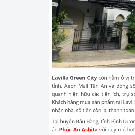
Lavilla Green City
còn nằm ở vị tr
tỉnh, Aeon Mall Tân An và dòng s
quanh hiện hữu các tiện ích, trụ s
Khách hàng mua sản phẩm tại Lavil
nhận nhà, số tiền còn lại thanh toán
Tại huyện Bàu Bàng, tỉnh Bình Dươ
án
Phúc An Ashita
với quy mô hơn