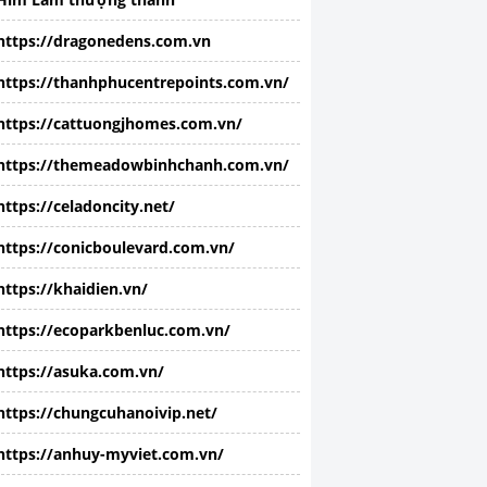
https://dragonedens.com.vn
https://thanhphucentrepoints.com.vn/
https://cattuongjhomes.com.vn/
https://themeadowbinhchanh.com.vn/
https://celadoncity.net/
https://conicboulevard.com.vn/
https://khaidien.vn/
https://ecoparkbenluc.com.vn/
https://asuka.com.vn/
https://chungcuhanoivip.net/
https://anhuy-myviet.com.vn/