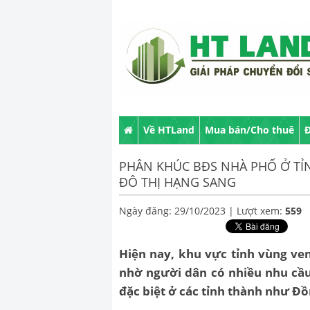
Về HTLand
Mua bán/Cho thuê
Đ
PHÂN KHÚC BĐS NHÀ PHỐ Ở TỈN
ĐÔ THỊ HẠNG SANG
Ngày đăng: 29/10/2023 |
Lượt xem:
559
Hiện nay, khu vực tỉnh vùng ve
nhờ người dân có nhiều nhu cầu
đặc biệt ở các tỉnh thành như Đ