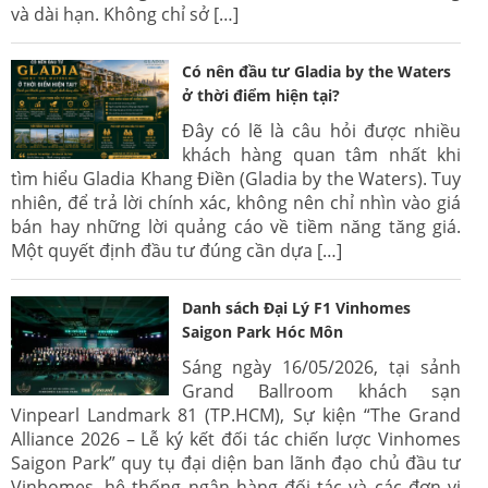
và dài hạn. Không chỉ sở […]
Có nên đầu tư Gladia by the Waters
ở thời điểm hiện tại?
Đây có lẽ là câu hỏi được nhiều
khách hàng quan tâm nhất khi
tìm hiểu Gladia Khang Điền (Gladia by the Waters). Tuy
nhiên, để trả lời chính xác, không nên chỉ nhìn vào giá
bán hay những lời quảng cáo về tiềm năng tăng giá.
Một quyết định đầu tư đúng cần dựa […]
Danh sách Đại Lý F1 Vinhomes
Saigon Park Hóc Môn
Sáng ngày 16/05/2026, tại sảnh
Grand Ballroom khách sạn
Vinpearl Landmark 81 (TP.HCM), Sự kiện “The Grand
Alliance 2026 – Lễ ký kết đối tác chiến lược Vinhomes
Saigon Park” quy tụ đại diện ban lãnh đạo chủ đầu tư
Vinhomes, hệ thống ngân hàng đối tác và các đơn vị