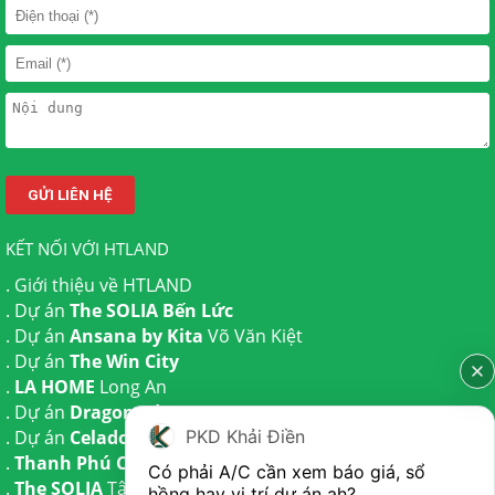
KẾT NỐI VỚI HTLAND
.
Giới thiệu về HTLAND
. Dự án
The SOLIA Bến Lức
. Dự án
Ansana by Kita
Võ Văn Kiệt
. Dự án
The Win City
.
LA HOME
Long An
. Dự án
Dragon Eden Long An
PKD Khải Điền
. Dự án
Celadon City
Tân Phú
.
Thanh Phú Centre Point
Bến Lức
Có phải A/C cần xem báo giá, sổ 
.
The SOLIA
Tây Ninh | Dự án
The AGULA
Trần Anh và Dự
hồng hay vị trí dự án ah?