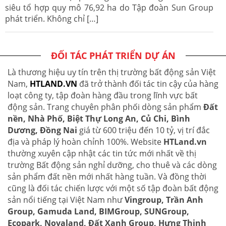
siêu tổ hợp quy mô 76,92 ha do Tập đoàn Sun Group
phát triển. Không chỉ […]
ĐỐI TÁC PHÁT TRIỂN DỰ ÁN
Là thương hiệu uy tín trên thị trường bất động sản Việt
Nam,
HTLAND.VN
đã trở thành đối tác tin cậy của hàng
loạt công ty, tập đoàn hàng đầu trong lĩnh vực bất
động sản. Trang chuyên phân phối dòng sản phẩm
Đất
nền, Nhà Phố, Biệt Thự Long An, Củ Chi, Bình
Dương, Đồng Nai
giá từ 600 triệu đến 10 tỷ, vị trí đắc
địa và pháp lý hoàn chỉnh 100%. Website
HTLand.vn
thường xuyên cập nhật các tin tức mới nhất về thị
trường Bất động sản nghỉ dưỡng, cho thuê và các dòng
sản phẩm đất nền mới nhất hàng tuần. Và đồng thời
cũng là đối tác chiến lược với một số tập đoàn bất động
sản nổi tiếng tại Việt Nam như
Vingroup, Trần Anh
Group, Gamuda Land, BIMGroup, SUNGroup,
Ecopark, Novaland, Đất Xanh Group, Hưng Thịnh