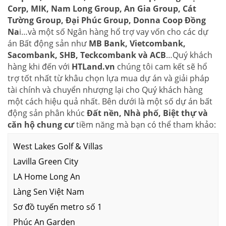
Corp, MIK, Nam Long Group, An Gia Group, Cát
Tường Group, Đại Phúc Group, Donna Coop Đồng
Na
i…và một số Ngân hàng hổ trợ vay vốn cho các dự
án Bất động sản như
MB Bank, Vietcombank,
Sacombank, SHB, Teckcombank và ACB
…Quý khách
hàng khi đến với
HTLand.vn
chúng tôi cam kết sẽ hổ
trợ tốt nhất từ khâu chọn lựa mua dự án và giải pháp
tài chính và chuyển nhượng lại cho Quý khách hàng
một cách hiệu quả nhất. Bên dưới là một số dự án bất
động sản phân khúc
Đất nền, Nhà phố, Biệt thự và
căn hộ chung cư
tiềm năng mà bạn có thể tham khảo:
West Lakes Golf & Villas
Lavilla Green City
LA Home Long An
Làng Sen Việt Nam
Sơ đồ tuyến metro số 1
Phúc An Garden