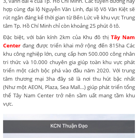
3, vành đai 4 của Tp. Hồ Chí Minh. Các tuyến đường này
hợp cùng đại lộ Nguyễn Văn Linh, đại lộ Võ Văn Kiệt sẽ
rút ngắn đáng kể thời gian từ Bến Lức về khu vực Trung
tâm Tp. Hồ Chí Minh chỉ còn khoảng 25 phút ô tô.
Đặc biệt, với bán kính 2km của Khu đô thị
Tây Nam
Center
đang được triển khai mở rộng đến 815ha Các
khu công nghiệp lớn, cung cấp hơn 500.000 công nhân
tri thức và 10.000 chuyên gia giúp toàn khu vực phát
triển một cách bộc phá vào đầu năm 2020. Với trung
tâm thương mại 3ha đây sẽ là nơi thu hút bậc nhất
(Như một AEON, Plaza, Sea Mall…) giúp phát triển tổng
thể Tây Nam Center trở nên sầm uất mang tầm khu
vực.