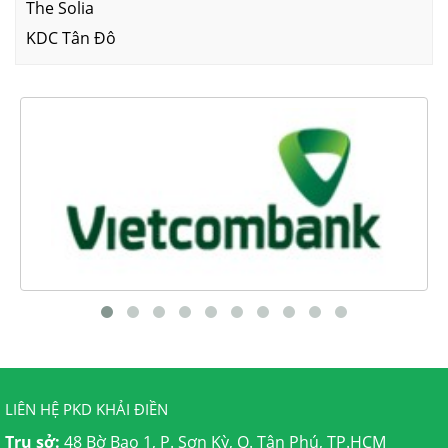
The Solia
KDC Tân Đô
LIÊN HỆ PKD KHẢI ĐIỀN
Trụ sở:
48 Bờ Bao 1, P. Sơn Kỳ, Q. Tân Phú, TP.HCM