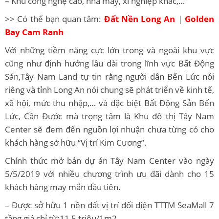
– Khu công nghệ cao, nhà máy, xí nghiệp khác,…
>> Có thể bạn quan tâm:
Đất Nền Long An
|
Golden
Bay Cam Ranh
Với những tiềm năng cực lớn trong và ngoài khu vực
cũng như định hướng lâu dài trong lĩnh vực Bất Động
Sản,Tây Nam Land tự tin rằng người dân Bến Lức nói
riêng và tỉnh Long An nói chung sẽ phát triển về kinh tế,
xã hội, mức thu nhập,… và đặc biệt Bất Động Sản Bến
Lức, Cần Đước mà trọng tâm là Khu đô thị Tây Nam
Center sẽ đem đến nguồn lợi nhuận chưa từng có cho
khách hàng sở hữu “Vị trí Kim Cương”.
Chính thức mở bán dự án Tây Nam Center vào ngày
5/5/2019 với nhiều chương trình ưu đãi dành cho 15
khách hàng may mắn đầu tiên.
– Được sở hữu 1 nền đất vị trí đối diện TTTM SeaMall 7
tầng giá chỉ từ:11,5 triệu/1m2.