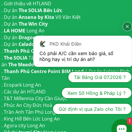
.
Giới thiệu về HTLAND
. Dự án
The SOLIA Bến Lức
. Dự án
Ansana by Kita
Võ Văn Kiệt
. Dự án
The Win City
.
LA HOME
Long An
. Dự án
Dragon Eden Long An
PKD Khải Điền
. Dự án
Celadon City
Tân Phú
.
Thanh Phú Centre Point
Bến Lức
Có phải A/C cần xem báo giá, sổ 
.
The SOLIA
Tây Ninh | Dự án
The AGULA
Trần Anh và Dự
hồng hay vị trí dự án ah?
án
The Meadow
Bình Chánh
.
Thanh Phú Centre Point BIM Land
| Dự án
Solena Bình
Tải Bảng Giá 07.2026 ?
Tân
.
Ecopark Long An
.
Các dự án HTLAND
Xem Sổ Hồng & Pháp Lý ?
.
T&T Millennia City
Cần Giuộc
.
Phúc An City
Đức Hoà
Gửi định vị qua Zalo cho Tôi ?
.
Trần Anh Tân Phú
Long An
.
King Hill Bến Lức
Long An
1
.
Agora city
Long An