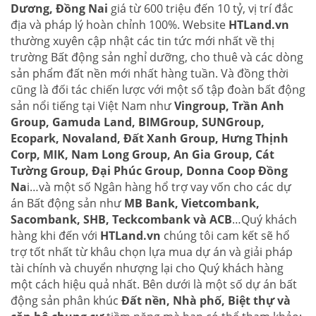
Dương, Đồng Nai
giá từ 600 triệu đến 10 tỷ, vị trí đắc
địa và pháp lý hoàn chỉnh 100%. Website
HTLand.vn
thường xuyên cập nhật các tin tức mới nhất về thị
trường Bất động sản nghỉ dưỡng, cho thuê và các dòng
sản phẩm đất nền mới nhất hàng tuần. Và đồng thời
cũng là đối tác chiến lược với một số tập đoàn bất động
sản nổi tiếng tại Việt Nam như
Vingroup, Trần Anh
Group, Gamuda Land, BIMGroup, SUNGroup,
Ecopark, Novaland, Đất Xanh Group, Hưng Thịnh
Corp, MIK, Nam Long Group, An Gia Group, Cát
Tường Group, Đại Phúc Group, Donna Coop Đồng
Na
i…và một số Ngân hàng hổ trợ vay vốn cho các dự
án Bất động sản như
MB Bank, Vietcombank,
Sacombank, SHB, Teckcombank và ACB
…Quý khách
hàng khi đến với
HTLand.vn
chúng tôi cam kết sẽ hổ
trợ tốt nhất từ khâu chọn lựa mua dự án và giải pháp
tài chính và chuyển nhượng lại cho Quý khách hàng
một cách hiệu quả nhất. Bên dưới là một số dự án bất
động sản phân khúc
Đất nền, Nhà phố, Biệt thự và