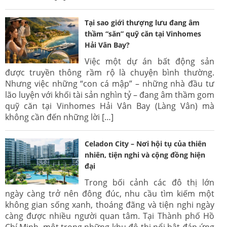
Tại sao giới thượng lưu đang âm
thầm “săn” quỹ căn tại Vinhomes
Hải Vân Bay?
Việc một dự án bất động sản
được truyền thông rầm rộ là chuyện bình thường.
Nhưng việc những “con cá mập” – những nhà đầu tư
lão luyện với khối tài sản nghìn tỷ – đang âm thầm gom
quỹ căn tại Vinhomes Hải Vân Bay (Làng Vân) mà
không cần đến những lời […]
Celadon City – Nơi hội tụ của thiên
nhiên, tiện nghi và cộng đồng hiện
đại
Trong bối cảnh các đô thị lớn
ngày càng trở nên đông đúc, nhu cầu tìm kiếm một
không gian sống xanh, thoáng đãng và tiện nghi ngày
càng được nhiều người quan tâm. Tại Thành phố Hồ
Chí Minh, một trong những khu đô thị nổi bật đáp ứng