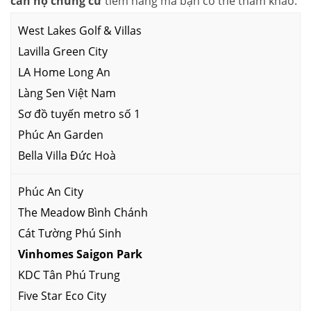
căn hộ chung cư
tiềm năng mà bạn có thể tham khảo:
West Lakes Golf & Villas
Lavilla Green City
LA Home Long An
Làng Sen Việt Nam
Sơ đồ tuyến metro số 1
Phúc An Garden
Bella Villa Đức Hoà
Phúc An City
The Meadow Bình Chánh
Cát Tường Phú Sinh
Vinhomes Saigon Park
KDC Tân Phú Trung
Five Star Eco City