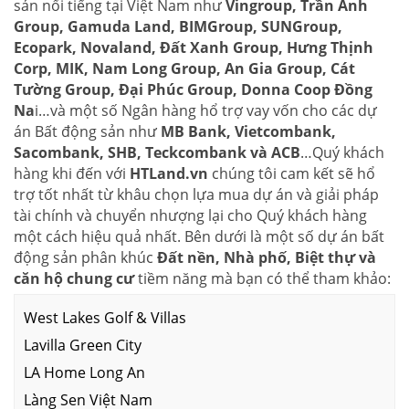
sản nổi tiếng tại Việt Nam như
Vingroup, Trần Anh
Group, Gamuda Land, BIMGroup, SUNGroup,
Ecopark, Novaland, Đất Xanh Group, Hưng Thịnh
Corp, MIK, Nam Long Group, An Gia Group, Cát
Tường Group, Đại Phúc Group, Donna Coop Đồng
Na
i…và một số Ngân hàng hổ trợ vay vốn cho các dự
án Bất động sản như
MB Bank, Vietcombank,
Sacombank, SHB, Teckcombank và ACB
…Quý khách
hàng khi đến với
HTLand.vn
chúng tôi cam kết sẽ hổ
trợ tốt nhất từ khâu chọn lựa mua dự án và giải pháp
tài chính và chuyển nhượng lại cho Quý khách hàng
một cách hiệu quả nhất. Bên dưới là một số dự án bất
động sản phân khúc
Đất nền, Nhà phố, Biệt thự và
căn hộ chung cư
tiềm năng mà bạn có thể tham khảo:
West Lakes Golf & Villas
Lavilla Green City
LA Home Long An
Làng Sen Việt Nam