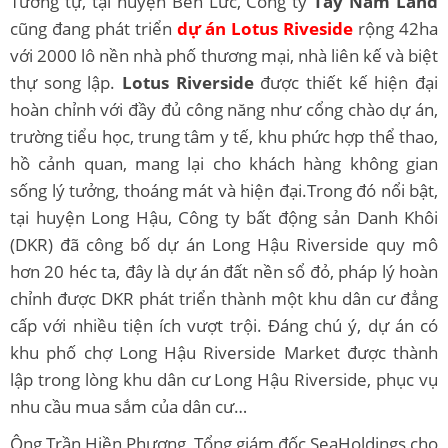
Tương tự, tại huyện Bến Lức, Công ty
Tây Nam Land
cũng đang phát triển
dự án Lotus Riveside
rộng 42ha
với 2000 lô nền nhà phố thương mại, nhà liên kế và biệt
thự song lập.
Lotus Riverside
được thiết kế hiện đại
hoàn chỉnh với đầy đủ công năng như cổng chào dự án,
trường tiểu học, trung tâm y tế, khu phức hợp thể thao,
hồ cảnh quan, mang lại cho khách hàng không gian
sống lý tưởng, thoáng mát và hiện đại.Trong đó nổi bật,
tại huyện Long Hậu, Công ty bất động sản Danh Khôi
(DKR) đã công bố dự án Long Hậu Riverside quy mô
hơn 20 héc ta, đây là dự án đất nền sổ đỏ, pháp lý hoàn
chỉnh được DKR phát triển thành một khu dân cư đẳng
cấp với nhiều tiện ích vượt trội. Đáng chú ý, dự án có
khu phố chợ Long Hậu Riverside Market được thành
lập trong lòng khu dân cư Long Hậu Riverside, phục vụ
nhu cầu mua sắm của dân cư…
Ông Trần Hiền Phương, Tổng giám đốc SeaHoldings cho