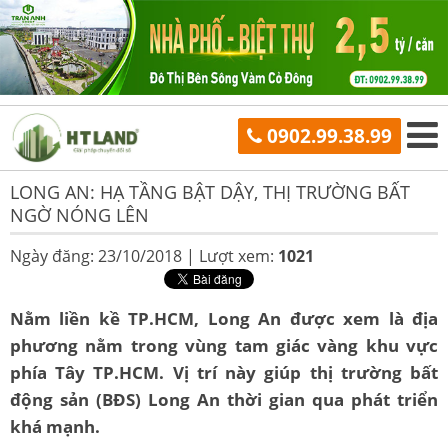
0902.99.38.99
LONG AN: HẠ TẦNG BẬT DẬY, THỊ TRƯỜNG BẤT
NGỜ NÓNG LÊN
Ngày đăng: 23/10/2018 |
Lượt xem:
1021
Nằm liền kề TP.HCM, Long An được xem là địa
phương nằm trong vùng tam giác vàng khu vực
phía Tây TP.HCM. Vị trí này giúp thị trường bất
động sản (BĐS) Long An thời gian qua phát triển
khá mạnh.