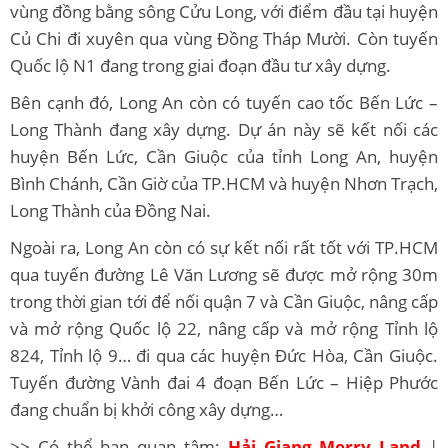
vùng đồng bằng sông Cửu Long, với điểm đầu tại huyện
Củ Chi đi xuyên qua vùng Đồng Tháp Mười. Còn tuyến
Quốc lộ N1 đang trong giai đoạn đầu tư xây dựng.
Bên cạnh đó, Long An còn có tuyến cao tốc Bến Lức –
Long Thành đang xây dựng. Dự án này sẽ kết nối các
huyện Bến Lức, Cần Giuộc của tỉnh Long An, huyện
Bình Chánh, Cần Giờ của TP.HCM và huyện Nhơn Trạch,
Long Thành của Đồng Nai.
Ngoài ra, Long An còn có sự kết nối rất tốt với TP.HCM
qua tuyến đường Lê Văn Lương sẽ được mở rộng 30m
trong thời gian tới để nối quận 7 và Cần Giuộc, nâng cấp
và mở rộng Quốc lộ 22, nâng cấp và mở rộng Tỉnh lộ
824, Tỉnh lộ 9… đi qua các huyện Đức Hòa, Cần Giuộc.
Tuyến đường Vành đai 4 đoạn Bến Lức – Hiệp Phước
đang chuẩn bị khởi công xây dựng…
>> Có thể bạn quan tâm:
Hải Giang Merry Land
|