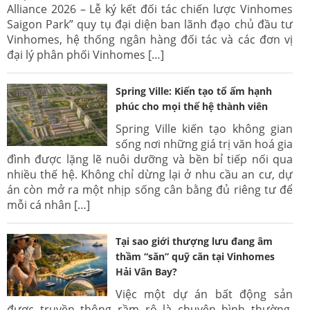
Alliance 2026 – Lễ ký kết đối tác chiến lược Vinhomes
Saigon Park” quy tụ đại diện ban lãnh đạo chủ đầu tư
Vinhomes, hệ thống ngân hàng đối tác và các đơn vị
đại lý phân phối Vinhomes […]
Spring Ville: Kiến tạo tổ ấm hạnh
phúc cho mọi thế hệ thành viên
Spring Ville kiến tạo không gian
sống nơi những giá trị văn hoá gia
đình được lặng lẽ nuôi dưỡng và bền bỉ tiếp nối qua
nhiều thế hệ. Không chỉ dừng lại ở nhu cầu an cư, dự
án còn mở ra một nhịp sống cân bằng đủ riêng tư để
mỗi cá nhân […]
Tại sao giới thượng lưu đang âm
thầm “săn” quỹ căn tại Vinhomes
Hải Vân Bay?
Việc một dự án bất động sản
được truyền thông rầm rộ là chuyện bình thường.