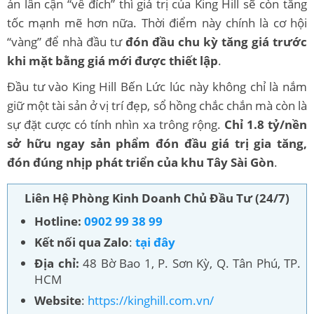
án lân cận “về đích” thì giá trị của King Hill sẽ còn tăng
tốc mạnh mẽ hơn nữa. Thời điểm này chính là cơ hội
“vàng” để nhà đầu tư
đón đầu chu kỳ tăng giá trước
khi mặt bằng giá mới được thiết lập
.
Đầu tư vào King Hill Bến Lức lúc này không chỉ là nắm
giữ một tài sản ở vị trí đẹp, sổ hồng chắc chắn mà còn là
sự đặt cược có tính nhìn xa trông rộng.
Chỉ 1.8 tỷ/nền
sở hữu ngay sản phẩm đón đầu giá trị gia tăng,
đón đúng nhịp phát triển của khu Tây Sài Gòn
.
Liên Hệ Phòng Kinh Doanh Chủ Đầu Tư (24/7)
Hotline:
0902 99 38 99
Kết nối qua Zalo
:
tại đây
Địa chỉ:
48 Bờ Bao 1, P. Sơn Kỳ, Q. Tân Phú, TP.
HCM
Website
:
https://kinghill.com.vn/