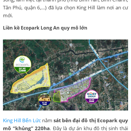
Tân Phú, quận 6,…) đã lựa chọn King Hill làm nơi an cư
mới.
Liền kề Ecopark Long An quy mô lớn
King Hill Bến Lức
nằm
sát bên đại đô thị Ecopark quy
mô “khủng” 220ha
. Đây là dự án khu đô thị sinh thái