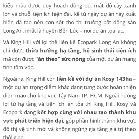
kiểu mẫu được quy hoạch đồng bộ, mật độ cây xanh
lớn và chuỗi tiện ích hiện đại. Kể từ ngày dự án này xuất
hiện đã tạo nên cơn sốt cho thị trường bất động sản
Long An, nhất là huyện Bến Lức – nơi dự án tọa lạc.
Và King Hill với lợi thế liền kề Ecopark Long An không
chỉ được
thừa hưởng hạ tầng, hệ sinh thái tiện ích
mà còn được
“ăn theo” sức nóng
của một dự án mang
tính tầm vóc.
Ngoài ra, King Hill còn
liền kề với dự án Kosy 143ha
–
một dự án trọng điểm khác đang từng bước hoàn thiện
diện mạo cho khu vực Tây Nam TP. HCM. Ngoài hưởng
lợi từ hạ tầng và tiện ích lan tỏa thì King Hill, Kosy và
Ecopark đang
kết hợp cùng với nhau tạo thành khu
vực phát triển hiện đại
, góp phần hình thành khu vực
đô thị vệ tinh mới và không ngừng gia tăng giá trị theo
thời gian.