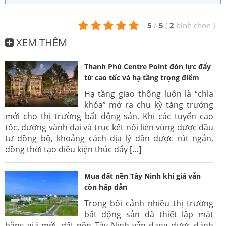
5
/
5
(
2
bình chọn
)
XEM THÊM
Thanh Phú Centre Point đón lực đẩy
từ cao tốc và hạ tầng trọng điểm
Hạ tầng giao thông luôn là “chìa
khóa” mở ra chu kỳ tăng trưởng
mới cho thị trường bất động sản. Khi các tuyến cao
tốc, đường vành đai và trục kết nối liên vùng được đầu
tư đồng bộ, khoảng cách địa lý dần được rút ngắn,
đồng thời tạo điều kiện thúc đẩy […]
Mua đất nền Tây Ninh khi giá vẫn
còn hấp dẫn
Trong bối cảnh nhiều thị trường
bất động sản đã thiết lập mặt
bằng giá mới, đất nền Tây Ninh vẫn đang được đánh