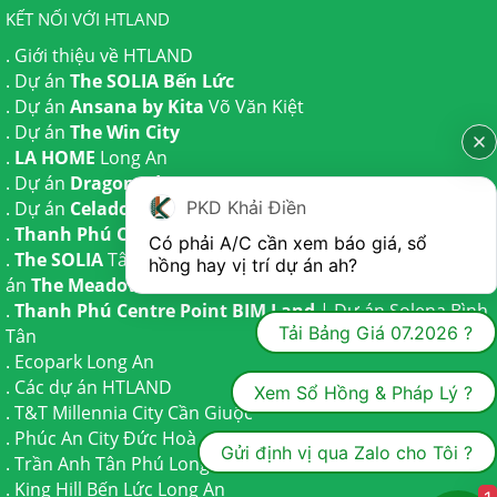
KẾT NỐI VỚI HTLAND
.
Giới thiệu về HTLAND
. Dự án
The SOLIA Bến Lức
. Dự án
Ansana by Kita
Võ Văn Kiệt
. Dự án
The Win City
.
LA HOME
Long An
. Dự án
Dragon Eden Long An
. Dự án
Celadon City
Tân Phú
PKD Khải Điền
.
Thanh Phú Centre Point
Bến Lức
Có phải A/C cần xem báo giá, sổ 
.
The SOLIA
Tây Ninh | Dự án
The AGULA
Trần Anh và Dự
hồng hay vị trí dự án ah?
án
The Meadow
Bình Chánh
.
Thanh Phú Centre Point BIM Land
| Dự án
Solena Bình
Tải Bảng Giá 07.2026 ?
Tân
.
Ecopark Long An
.
Các dự án HTLAND
Xem Sổ Hồng & Pháp Lý ?
.
T&T Millennia City
Cần Giuộc
.
Phúc An City
Đức Hoà
Gửi định vị qua Zalo cho Tôi ?
.
Trần Anh Tân Phú
Long An
.
King Hill Bến Lức
Long An