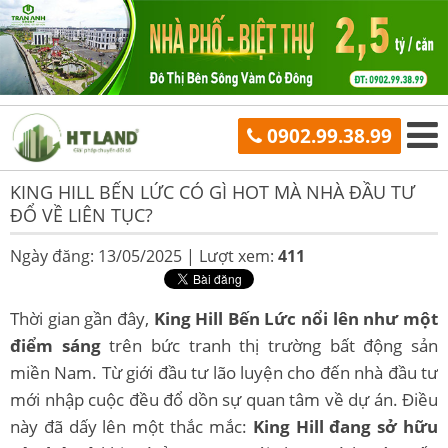
0902.99.38.99
KING HILL BẾN LỨC CÓ GÌ HOT MÀ NHÀ ĐẦU TƯ
ĐỔ VỀ LIÊN TỤC?
Ngày đăng: 13/05/2025 |
Lượt xem:
411
Thời gian gần đây,
King Hill Bến Lức nổi lên như một
điểm sáng
trên bức tranh thị trường bất động sản
miền Nam. Từ giới đầu tư lão luyện cho đến nhà đầu tư
mới nhập cuộc đều đổ dồn sự quan tâm về dự án. Điều
này đã dấy lên một thắc mắc:
King Hill đang sở hữu