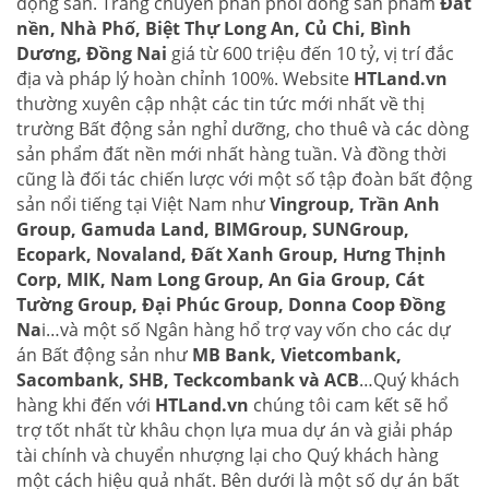
động sản. Trang chuyên phân phối dòng sản phẩm
Đất
nền, Nhà Phố, Biệt Thự Long An, Củ Chi, Bình
Dương, Đồng Nai
giá từ 600 triệu đến 10 tỷ, vị trí đắc
địa và pháp lý hoàn chỉnh 100%. Website
HTLand.vn
thường xuyên cập nhật các tin tức mới nhất về thị
trường Bất động sản nghỉ dưỡng, cho thuê và các dòng
sản phẩm đất nền mới nhất hàng tuần. Và đồng thời
cũng là đối tác chiến lược với một số tập đoàn bất động
sản nổi tiếng tại Việt Nam như
Vingroup, Trần Anh
Group, Gamuda Land, BIMGroup, SUNGroup,
Ecopark, Novaland, Đất Xanh Group, Hưng Thịnh
Corp, MIK, Nam Long Group, An Gia Group, Cát
Tường Group, Đại Phúc Group, Donna Coop Đồng
Na
i…và một số Ngân hàng hổ trợ vay vốn cho các dự
án Bất động sản như
MB Bank, Vietcombank,
Sacombank, SHB, Teckcombank và ACB
…Quý khách
hàng khi đến với
HTLand.vn
chúng tôi cam kết sẽ hổ
trợ tốt nhất từ khâu chọn lựa mua dự án và giải pháp
tài chính và chuyển nhượng lại cho Quý khách hàng
một cách hiệu quả nhất. Bên dưới là một số dự án bất