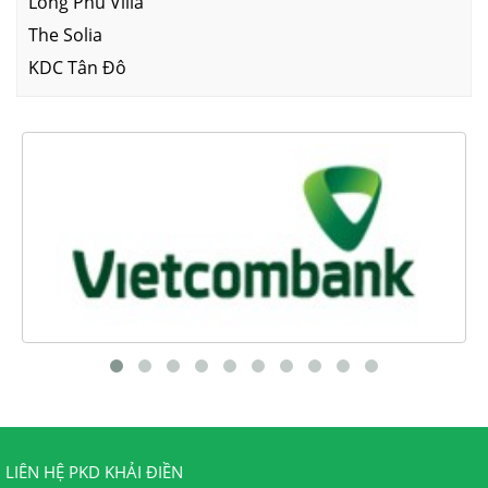
Long Phú Villa
The Solia
KDC Tân Đô
LIÊN HỆ PKD KHẢI ĐIỀN