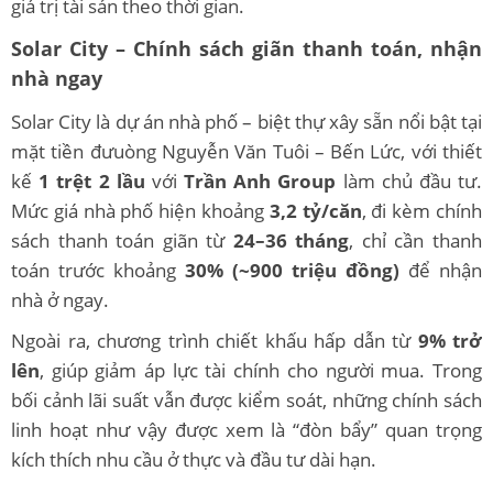
giá trị tài sản theo thời gian.
Solar City – Chính sách giãn thanh toán, nhận
nhà ngay
Solar City là dự án nhà phố – biệt thự xây sẵn nổi bật tại
mặt tiền đưuòng Nguyễn Văn Tuôi – Bến Lức, với thiết
kế
1 trệt 2 lầu
với
Trần Anh Group
làm chủ đầu tư.
Mức giá nhà phố hiện khoảng
3,2 tỷ/căn
, đi kèm chính
sách thanh toán giãn từ
24–36 tháng
, chỉ cần thanh
toán trước khoảng
30% (~900 triệu đồng)
để nhận
nhà ở ngay.
Ngoài ra, chương trình chiết khấu hấp dẫn từ
9% trở
lên
, giúp giảm áp lực tài chính cho người mua. Trong
bối cảnh lãi suất vẫn được kiểm soát, những chính sách
linh hoạt như vậy được xem là “đòn bẩy” quan trọng
kích thích nhu cầu ở thực và đầu tư dài hạn.