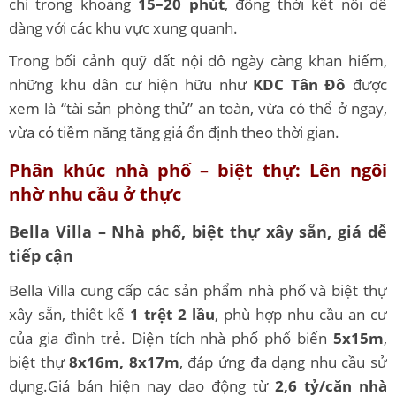
chỉ trong khoảng
15–20 phút
, đồng thời kết nối dễ
dàng với các khu vực xung quanh.
Trong bối cảnh quỹ đất nội đô ngày càng khan hiếm,
những khu dân cư hiện hữu như
KDC Tân Đô
được
xem là “tài sản phòng thủ” an toàn, vừa có thể ở ngay,
vừa có tiềm năng tăng giá ổn định theo thời gian.
Phân khúc nhà phố – biệt thự: Lên ngôi
nhờ nhu cầu ở thực
Bella Villa – Nhà phố, biệt thự xây sẵn, giá dễ
tiếp cận
Bella Villa cung cấp các sản phẩm nhà phố và biệt thự
xây sẵn, thiết kế
1 trệt 2 lầu
, phù hợp nhu cầu an cư
của gia đình trẻ. Diện tích nhà phố phổ biến
5x15m
,
biệt thự
8x16m, 8x17m
, đáp ứng đa dạng nhu cầu sử
dụng.Giá bán hiện nay dao động từ
2,6 tỷ/căn nhà