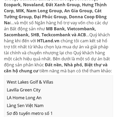
Ecopark, Novaland, Đất Xanh Group, Hưng Thịnh
Corp, MIK, Nam Long Group, An Gia Group, Cát
Tường Group, Đại Phúc Group, Donna Coop Đồng
Na
i…và một số Ngân hàng hổ trợ vay vốn cho các dự
án Bất động sản như
MB Bank, Vietcombank,
Sacombank, SHB, Teckcombank và ACB
…Quý khách
hàng khi đến với
HTLand.vn
chúng tôi cam kết sẽ hổ
trợ tốt nhất từ khâu chọn lựa mua dự án và giải pháp
tài chính và chuyển nhượng lại cho Quý khách hàng
một cách hiệu quả nhất. Bên dưới là một số dự án bất
động sản phân khúc
Đất nền, Nhà phố, Biệt thự và
căn hộ chung cư
tiềm năng mà bạn có thể tham khảo:
West Lakes Golf & Villas
Lavilla Green City
LA Home Long An
Làng Sen Việt Nam
Sơ đồ tuyến metro số 1