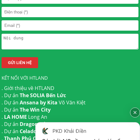
KẾT NỐI VỚI HTLAND
.
Giới thiệu về HTLAND
. Dự án
The SOLIA Bến Lức
. Dự án
Ansana by Kita
Võ Văn Kiệt
. Dự án
The Win City
.
LA HOME
Long An
. Dự án
Dragon Eden Long An
PKD Khải Điền
. Dự án
Celadon City
Tân Phú
.
Thanh Phú Centre Point
Bến Lức