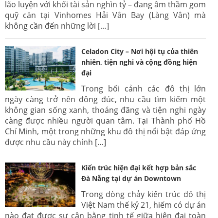
lão luyện với khối tài sản nghìn tỷ – đang âm thầm gom
quỹ căn tại Vinhomes Hải Vân Bay (Làng Vân) mà
không cần đến những lời […]
Celadon City – Nơi hội tụ của thiên
nhiên, tiện nghi và cộng đồng hiện
đại
Trong bối cảnh các đô thị lớn
ngày càng trở nên đông đúc, nhu cầu tìm kiếm một
không gian sống xanh, thoáng đãng và tiện nghi ngày
càng được nhiều người quan tâm. Tại Thành phố Hồ
Chí Minh, một trong những khu đô thị nổi bật đáp ứng
được nhu cầu này chính […]
Kiến trúc hiện đại kết hợp bản sắc
Đà Nẵng tại dự án Downtown
Trong dòng chảy kiến trúc đô thị
Việt Nam thế kỷ 21, hiếm có dự án
nào đạt được sự cân bằng tinh tế giữa hiện đại toàn