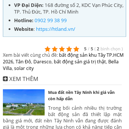
VP Đại Diện:
168 đường số 2, KDC Vạn Phúc City,
TP. Thủ Đức, TP. Hồ Chí Minh
Hotline:
0902 99 38 99
Website
:
https://htland.vn/
5
/
5
(
2
bình chọn
)
Xem bài viết cùng chủ đề:
bất động sản khu Tây TP.HCM
2026
,
Tân Đô
,
Daresco
,
bất động sản giá trị thật
,
Bella
Villa
,
solar city
XEM THÊM
Mua đất nền Tây Ninh khi giá vẫn
còn hấp dẫn
Trong bối cảnh nhiều thị trường
bất động sản đã thiết lập mặt
bằng giá mới, đất nền Tây Ninh vẫn đang được đánh
giá là một trong những lựa chọn có khả năng tiếp cận