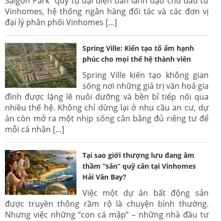
Saigon Park” quy tụ đại diện ban lãnh đạo chủ đầu tư
Vinhomes, hệ thống ngân hàng đối tác và các đơn vị
đại lý phân phối Vinhomes […]
Spring Ville: Kiến tạo tổ ấm hạnh
phúc cho mọi thế hệ thành viên
Spring Ville kiến tạo không gian
sống nơi những giá trị văn hoá gia
đình được lặng lẽ nuôi dưỡng và bền bỉ tiếp nối qua
nhiều thế hệ. Không chỉ dừng lại ở nhu cầu an cư, dự
án còn mở ra một nhịp sống cân bằng đủ riêng tư để
mỗi cá nhân […]
Tại sao giới thượng lưu đang âm
thầm “săn” quỹ căn tại Vinhomes
Hải Vân Bay?
Việc một dự án bất động sản
được truyền thông rầm rộ là chuyện bình thường.
Nhưng việc những “con cá mập” – những nhà đầu tư