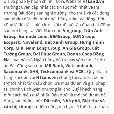
địa và pháp lý hoàn chỉnh 100%. Website
HTLand.vn
thường xuyên cập nhật các tin tức mới nhất về thị
trường Bất động sản nghỉ dưỡng, cho thuê và các dòng
sản phẩm đất nền mới nhất hàng tuần. Và đồng thời
cũng là đối tác chiến lược với một số tập đoàn bất động
sản nổi tiếng tại Việt Nam như
Vingroup, Trần Anh
Group, Gamuda Land, BIMGroup, SUNGroup,
Ecopark, Novaland, Đất Xanh Group, Hưng Thịnh
Corp, MIK, Nam Long Group, An Gia Group, Cát
Tường Group, Đại Phúc Group, Donna Coop Đồng
Na
i…và một số Ngân hàng hổ trợ vay vốn cho các dự
án Bất động sản như
MB Bank, Vietcombank,
Sacombank, SHB, Teckcombank và ACB
…Quý khách
hàng khi đến với
HTLand.vn
chúng tôi cam kết sẽ hổ
trợ tốt nhất từ khâu chọn lựa mua dự án và giải pháp
tài chính và chuyển nhượng lại cho Quý khách hàng
một cách hiệu quả nhất. Bên dưới là một số dự án bất
động sản phân khúc
Đất nền, Nhà phố, Biệt thự và
căn hộ chung cư
tiềm năng mà bạn có thể tham khảo: