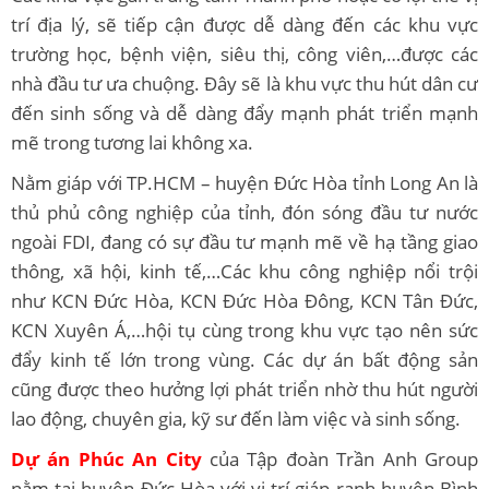
trí địa lý, sẽ tiếp cận được dễ dàng đến các khu vực
trường học, bệnh viện, siêu thị, công viên,…được các
nhà đầu tư ưa chuộng. Đây sẽ là khu vực thu hút dân cư
đến sinh sống và dễ dàng đẩy mạnh phát triển mạnh
mẽ trong tương lai không xa.
Nằm giáp với TP.HCM – huyện Đức Hòa tỉnh Long An là
thủ phủ công nghiệp của tỉnh, đón sóng đầu tư nước
ngoài FDI, đang có sự đầu tư mạnh mẽ về hạ tầng giao
thông, xã hội, kinh tế,…Các khu công nghiệp nổi trội
như KCN Đức Hòa, KCN Đức Hòa Đông, KCN Tân Đức,
KCN Xuyên Á,…hội tụ cùng trong khu vực tạo nên sức
đẩy kinh tế lớn trong vùng. Các dự án bất động sản
cũng được theo hưởng lợi phát triển nhờ thu hút người
lao động, chuyên gia, kỹ sư đến làm việc và sinh sống.
Dự án Phúc An City
của Tập đoàn Trần Anh Group
nằm tại huyện Đức Hòa với vị trí giáp ranh huyện Bình