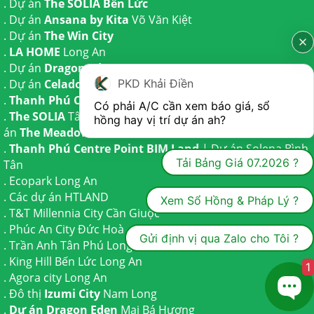
. Dự án
The SOLIA Bến Lức
. Dự án
Ansana by Kita
Võ Văn Kiệt
. Dự án
The Win City
.
LA HOME
Long An
. Dự án
Dragon Eden Long An
PKD Khải Điền
. Dự án
Celadon City
Tân Phú
.
Thanh Phú Centre Point
Bến Lức
Có phải A/C cần xem báo giá, sổ 
.
The SOLIA
Tây Ninh | Dự án
The AGULA
Trần Anh và Dự
hồng hay vị trí dự án ah?
án
The Meadow
Bình Chánh
.
Thanh Phú Centre Point BIM Land
| Dự án
Solena Bình
Tải Bảng Giá 07.2026 ?
Tân
.
Ecopark Long An
.
Các dự án HTLAND
Xem Sổ Hồng & Pháp Lý ?
.
T&T Millennia City
Cần Giuộc
.
Phúc An City
Đức Hoà
Gửi định vị qua Zalo cho Tôi ?
.
Trần Anh Tân Phú
Long An
.
King Hill Bến Lức
Long An
1
.
Agora city
Long An
. Đô thị
Izumi City
Nam Long
.
Dự án Dragon Eden
Mai Bá Hương