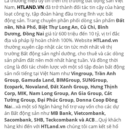
Là thương hiệu uy tín trên thị trường bất động sản Việt
Nam,
HTLAND.VN
đã trở thành đối tác tin cậy của hàng
loạt công ty, tập đoàn hàng đầu trong lĩnh vực bất
động sản. Trang chuyên phân phối dòng sản phẩm
Đất
nền, Nhà Phố, Biệt Thự Long An, Củ Chi, Bình
Dương, Đồng Nai
giá từ 600 triệu đến 10 tỷ, vị trí đắc
địa và pháp lý hoàn chỉnh 100%. Website
HTLand.vn
thường xuyên cập nhật các tin tức mới nhất về thị
trường Bất động sản nghỉ dưỡng, cho thuê và các dòng
sản phẩm đất nền mới nhất hàng tuần. Và đồng thời
cũng là đối tác chiến lược với một số tập đoàn bất động
sản nổi tiếng tại Việt Nam như
Vingroup, Trần Anh
Group, Gamuda Land, BIMGroup, SUNGroup,
Ecopark, Novaland, Đất Xanh Group, Hưng Thịnh
Corp, MIK, Nam Long Group, An Gia Group, Cát
Tường Group, Đại Phúc Group, Donna Coop Đồng
Na
i…và một số Ngân hàng hổ trợ vay vốn cho các dự
án Bất động sản như
MB Bank, Vietcombank,
Sacombank, SHB, Teckcombank và ACB
…Quý khách
hàng khi đến với
HTLand.vn
chúng tôi cam kết sẽ hổ