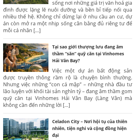
sống nơi những giá trị văn hoá gia
đình được lặng lẽ nuôi dưỡng và bền bỉ tiếp nối qua
nhiều thế hệ. Không chỉ dừng lại ở nhu cầu an cư, dự
án còn mở ra một nhịp sống cân bằng đủ riêng tư để
mỗi cá nhân […]
Tại sao giới thượng lưu đang âm
thầm “săn” quỹ căn tại Vinhomes
Hải Vân Bay?
Việc một dự án bất động sản
được truyền thông rầm rộ là chuyện bình thường.
Nhưng việc những “con cá mập” – những nhà đầu tư
lão luyện với khối tài sản nghìn tỷ – đang âm thầm gom
quỹ căn tại Vinhomes Hải Vân Bay (Làng Vân) mà
không cần đến những lời […]
Celadon City – Nơi hội tụ của thiên
nhiên, tiện nghi và cộng đồng hiện
đại