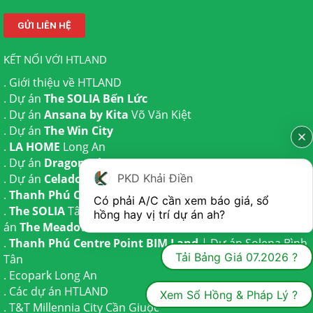
KẾT NỐI VỚI HTLAND
.
Giới thiệu về HTLAND
. Dự án
The SOLIA Bến Lức
. Dự án
Ansana by Kita
Võ Văn Kiệt
. Dự án
The Win City
.
LA HOME
Long An
. Dự án
Dragon Eden Long An
. Dự án
Celadon City
Tân Phú
PKD Khải Điền
.
Thanh Phú Centre Point
Bến Lức
Có phải A/C cần xem báo giá, sổ 
.
The SOLIA
Tây Ninh | Dự án
The AGULA
Trần Anh và Dự
hồng hay vị trí dự án ah?
án
The Meadow
Bình Chánh
.
Thanh Phú Centre Point BIM Land
| Dự án
Solena Bình
Tải Bảng Giá 07.2026 ?
Tân
.
Ecopark Long An
.
Các dự án HTLAND
Xem Sổ Hồng & Pháp Lý ?
.
T&T Millennia City
Cần Giuộc