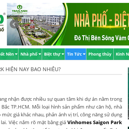
ất Nền
Nhà phố
Biệt thự
Tin Tức
Phong thủy
Kinh 
K HIỆN NAY BAO NHIÊU?
ang nhận được nhiều sự quan tâm khi dự án nằm trong
ây Bắc TP.HCM. Mỗi loại hình sản phẩm như căn hộ, nhà
 mức giá khác nhau, phản ánh vị trí, công năng sử dụng
 lai. Việc nắm rõ mặt bằng giá
Vinhomes Saigon Park