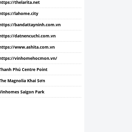
https://thelarita.net
https://lahome.city
https://bandattayninh.com.vn
https://datnencuchi.com.vn
https://www.ashita.com.vn
https://vinhomehocmon.vn/
Thanh Phú Centre Point
The Magnolia Khai Sơn
Vinhomes Saigon Park