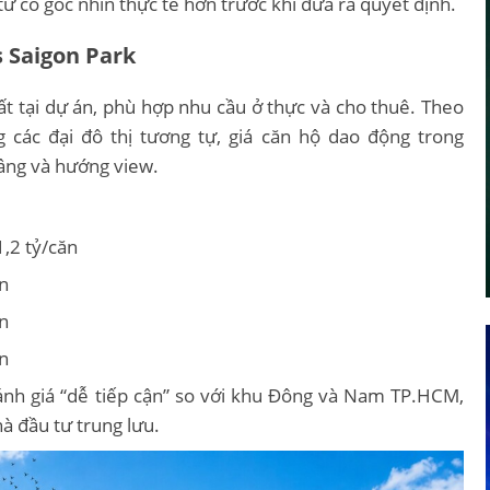
tư có góc nhìn thực tế hơn trước khi đưa ra quyết định.
s Saigon Park
ất tại dự án, phù hợp nhu cầu ở thực và cho thuê. Theo
 các đại đô thị tương tự, giá căn hộ dao động trong
 tầng và hướng view.
1,2 tỷ/căn
ăn
ăn
ăn
ánh giá “dễ tiếp cận” so với khu Đông và Nam TP.HCM,
 đầu tư trung lưu.