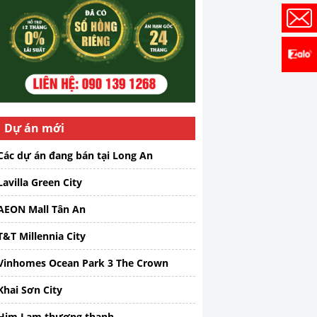
Dự án mới
Các dự án đang bán tại Long An
Lavilla Green City
AEON Mall Tân An
T&T Millennia City
Vinhomes Ocean Park 3 The Crown
Khai Sơn City
Him Lam thượng thanh