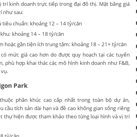
ị trí kinh doanh trực tiếp trong đại đô thị. Mặt bằng giá
í như sau:
 tiêu chuẩn: khoảng 12 – 14 tỷ/căn
khu: khoảng 14 – 18 tỷ/căn
ớn hoặc gần tiện ích trung tâm: khoảng 18 – 21+ tỷ/căn
 có mức giá cao hơn do được quy hoạch tại các tuyến
ớn, phù hợp khai thác các mô hình kinh doanh như F&B,
 vụ.
igon Park
thuộc phân khúc cao cấp nhất trong toàn bộ dự án,
cầu tích sản dài hạn và đề cao không gian sống riêng
ệt thự hiện được tham khảo theo từng loại hình và vị trí
18 tỷ/căn