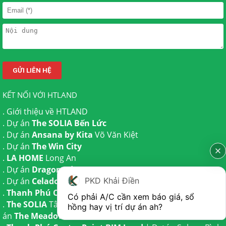
KẾT NỐI VỚI HTLAND
.
Giới thiệu về HTLAND
. Dự án
The SOLIA Bến Lức
. Dự án
Ansana by Kita
Võ Văn Kiệt
. Dự án
The Win City
.
LA HOME
Long An
. Dự án
Dragon Eden Long An
PKD Khải Điền
. Dự án
Celadon City
Tân Phú
.
Thanh Phú Centre Point
Bến Lức
Có phải A/C cần xem báo giá, sổ 
.
The SOLIA
Tây Ninh | Dự án
The AGULA
Trần Anh và Dự
hồng hay vị trí dự án ah?
án
The Meadow
Bình Chánh