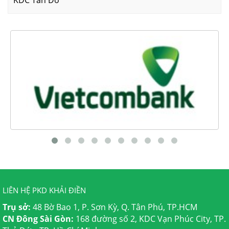
KDC Tân Đô
LIÊN HỆ PKD KHẢI ĐIỀN
Trụ sở:
48 Bờ Bao 1, P. Sơn Kỳ, Q. Tân Phú, TP.HCM
CN Đông Sài Gòn:
168 đường số 2, KDC Vạn Phúc City, TP.