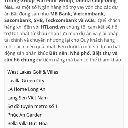
Tường Group, Đại Phúc Group, Donna Coop Đồng
Na
i…và một số Ngân hàng hổ trợ vay vốn cho các dự
án Bất động sản như
MB Bank, Vietcombank,
Sacombank, SHB, Teckcombank và ACB
…Quý khách
hàng khi đến với
HTLand.vn
chúng tôi cam kết sẽ hổ
trợ tốt nhất từ khâu chọn lựa mua dự án và giải pháp
tài chính và chuyển nhượng lại cho Quý khách hàng
một cách hiệu quả nhất. Bên dưới là một số dự án bất
động sản phân khúc
Đất nền, Nhà phố, Biệt thự và
căn hộ chung cư
tiềm năng mà bạn có thể tham khảo:
West Lakes Golf & Villas
Lavilla Green City
LA Home Long An
Làng Sen Việt Nam
Sơ đồ tuyến metro số 1
Phúc An Garden
Bella Villa Đức Hoà