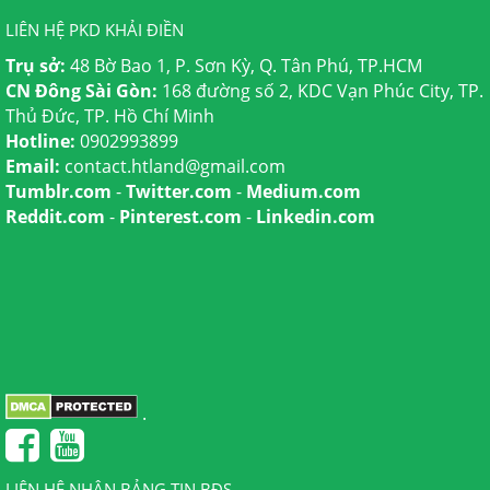
LIÊN HỆ PKD KHẢI ĐIỀN
Trụ sở:
48 Bờ Bao 1, P. Sơn Kỳ, Q. Tân Phú, TP.HCM
CN Đông Sài Gòn:
168 đường số 2, KDC Vạn Phúc City, TP.
Thủ Đức, TP. Hồ Chí Minh
Hotline:
0902993899
Email:
contact.htland@gmail.com
Tumblr.com
-
Twitter.com
-
Medium.com
Reddit.com
-
Pinterest.com
-
Linkedin.com
.
LIÊN HỆ NHẬN BẢNG TIN BĐS