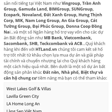
sản nổi tiếng tại Việt Nam như
Vingroup, Trần Anh
Group, Gamuda Land, BIMGroup, SUNGroup,
Ecopark, Novaland, Đất Xanh Group, Hưng Thịnh
Corp, MIK, Nam Long Group, An Gia Group, Cát
Tường Group, Đại Phúc Group, Donna Coop Đồng
Na
i…và một số Ngân hàng hổ trợ vay vốn cho các dự
án Bất động sản như
MB Bank, Vietcombank,
Sacombank, SHB, Teckcombank và ACB
…Quý khách
hàng khi đến với
HTLand.vn
chúng tôi cam kết sẽ hổ
trợ tốt nhất từ khâu chọn lựa mua dự án và giải pháp
tài chính và chuyển nhượng lại cho Quý khách hàng
một cách hiệu quả nhất. Bên dưới là một số dự án bất
động sản phân khúc
Đất nền, Nhà phố, Biệt thự và
căn hộ chung cư
tiềm năng mà bạn có thể tham khảo:
West Lakes Golf & Villas
Lavilla Green City
LA Home Long An
Làng Sen Việt Nam