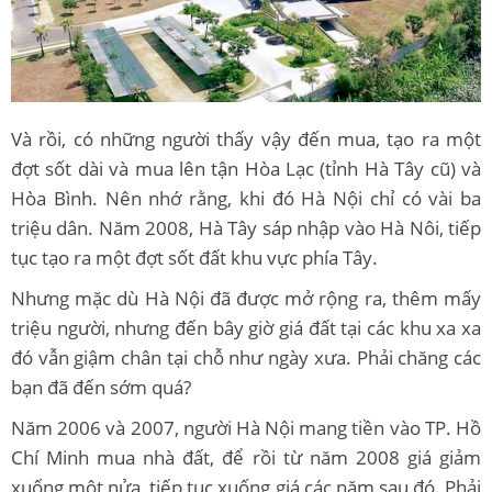
Và rồi, có những người thấy vậy đến mua, tạo ra một
đợt sốt dài và mua lên tận Hòa Lạc (tỉnh Hà Tây cũ) và
Hòa Bình. Nên nhớ rằng, khi đó Hà Nội chỉ có vài ba
triệu dân. Năm 2008, Hà Tây sáp nhập vào Hà Nôi, tiếp
tục tạo ra một đợt sốt đất khu vực phía Tây.
Nhưng mặc dù Hà Nội đã được mở rộng ra, thêm mấy
triệu người, nhưng đến bây giờ giá đất tại các khu xa xa
đó vẫn giậm chân tại chỗ như ngày xưa. Phải chăng các
bạn đã đến sớm quá?
Năm 2006 và 2007, người Hà Nội mang tiền vào TP. Hồ
Chí Minh mua nhà đất, để rồi từ năm 2008 giá giảm
xuống một nửa, tiếp tục xuống giá các năm sau đó. Phải