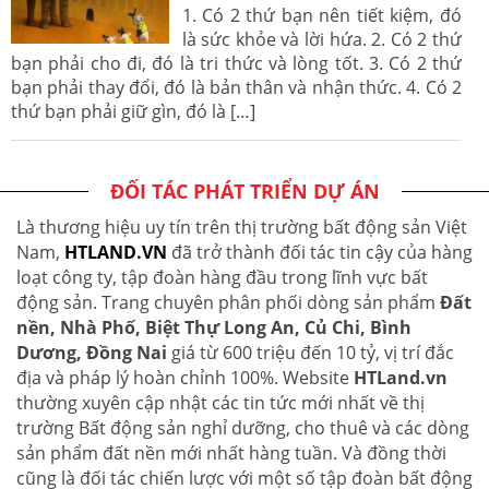
1. Có 2 thứ bạn nên tiết kiệm, đó
là sức khỏe và lời hứa. 2. Có 2 thứ
bạn phải cho đi, đó là tri thức và lòng tốt. 3. Có 2 thứ
bạn phải thay đổi, đó là bản thân và nhận thức. 4. Có 2
thứ bạn phải giữ gìn, đó là […]
ĐỐI TÁC PHÁT TRIỂN DỰ ÁN
Là thương hiệu uy tín trên thị trường bất động sản Việt
Nam,
HTLAND.VN
đã trở thành đối tác tin cậy của hàng
loạt công ty, tập đoàn hàng đầu trong lĩnh vực bất
động sản. Trang chuyên phân phối dòng sản phẩm
Đất
nền, Nhà Phố, Biệt Thự Long An, Củ Chi, Bình
Dương, Đồng Nai
giá từ 600 triệu đến 10 tỷ, vị trí đắc
địa và pháp lý hoàn chỉnh 100%. Website
HTLand.vn
thường xuyên cập nhật các tin tức mới nhất về thị
trường Bất động sản nghỉ dưỡng, cho thuê và các dòng
sản phẩm đất nền mới nhất hàng tuần. Và đồng thời
cũng là đối tác chiến lược với một số tập đoàn bất động