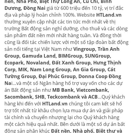
nền, Nhà Phố, Biệt Thự Long An, Củ Chi, Bình
Dương, Đồng Nai
giá từ 600 triệu đến 10 tỷ, vị trí đắc
địa và pháp lý hoàn chỉnh 100%. Website
HTLand.vn
thường xuyên cập nhật các tin tức mới nhất về thị
trường Bất động sản nghỉ dưỡng, cho thuê và các dòng
sản phẩm đất nền mới nhất hàng tuần. Và đồng thời
cũng là đối tác chiến lược với một số tập đoàn bất động
sản nổi tiếng tại Việt Nam như
Vingroup, Trần Anh
Group, Gamuda Land, BIMGroup, SUNGroup,
Ecopark, Novaland, Đất Xanh Group, Hưng Thịnh
Corp, MIK, Nam Long Group, An Gia Group, Cát
Tường Group, Đại Phúc Group, Donna Coop Đồng
Na
i…và một số Ngân hàng hổ trợ vay vốn cho các dự
án Bất động sản như
MB Bank, Vietcombank,
Sacombank, SHB, Teckcombank và ACB
…Quý khách
hàng khi đến với
HTLand.vn
chúng tôi cam kết sẽ hổ
trợ tốt nhất từ khâu chọn lựa mua dự án và giải pháp
tài chính và chuyển nhượng lại cho Quý khách hàng
một cách hiệu quả nhất. Bên dưới là một số dự án bất
động sản phân khúc
Đất nền, Nhà phố, Biệt thự và