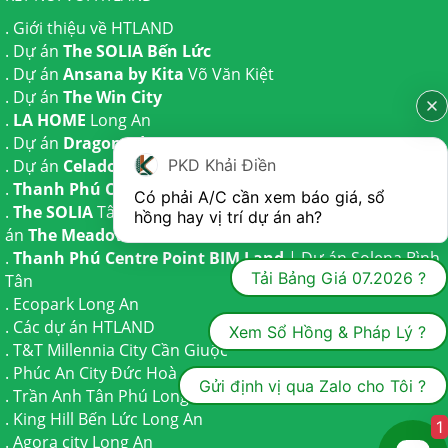
.
Giới thiệu về HTLAND
. Dự án
The SOLIA Bến Lức
. Dự án
Ansana by Kita
Võ Văn Kiệt
. Dự án
The Win City
.
LA HOME
Long An
. Dự án
Dragon Eden Long An
PKD Khải Điền
. Dự án
Celadon City
Tân Phú
.
Thanh Phú Centre Point
Bến Lức
Có phải A/C cần xem báo giá, sổ 
.
The SOLIA
Tây Ninh | Dự án
The AGULA
Trần Anh và Dự
hồng hay vị trí dự án ah?
án
The Meadow
Bình Chánh
.
Thanh Phú Centre Point BIM Land
| Dự án
Solena Bình
Tải Bảng Giá 07.2026 ?
Tân
.
Ecopark Long An
.
Các dự án HTLAND
Xem Sổ Hồng & Pháp Lý ?
.
T&T Millennia City
Cần Giuộc
.
Phúc An City
Đức Hoà
Gửi định vị qua Zalo cho Tôi ?
.
Trần Anh Tân Phú
Long An
.
King Hill Bến Lức
Long An
1
.
Agora city
Long An