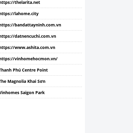
https://thelarita.net
https://lahome.city
https://bandattayninh.com.vn
https://datnencuchi.com.vn
https://www.ashita.com.vn
https://vinhomehocmon.vn/
Thanh Phú Centre Point
The Magnolia Khai Sơn
Vinhomes Saigon Park