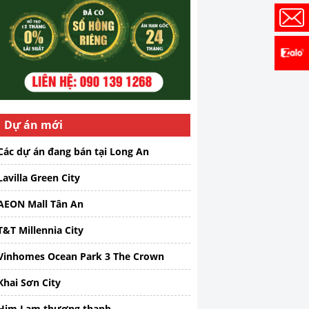
Dự án mới
Các dự án đang bán tại Long An
Lavilla Green City
AEON Mall Tân An
T&T Millennia City
Vinhomes Ocean Park 3 The Crown
Khai Sơn City
Him Lam thượng thanh