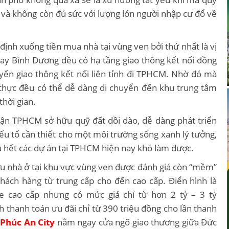
p và không còn đủ sức với lượng lớn người nhập cư đổ về
định xuống tiền mua nhà tại vùng ven bởi thứ nhất là vị
 hay Bình Dương đều có hạ tầng giao thông kết nối đồng
tuyến giao thông kết nối liên tỉnh đi TPHCM. Nhờ đó mà
thực đều có thể dễ dàng di chuyển đến khu trung tâm
hời gian.
n cận TPHCM sở hữu quỹ đất dồi dào, dễ dàng phát triển
ếu tố cần thiết cho một môi trường sống xanh lý tưởng,
ầu hết các dự án tại TPHCM hiện nay khó làm được.
ữu nhà ở tại khu vực vùng ven được đánh giá còn “mềm”
khách hàng từ trung cấp cho đến cao cấp. Điển hình là
e cao cấp nhưng có mức giá chỉ từ hơn 2 tỷ – 3 tỷ
 thanh toán ưu đãi chỉ từ 390 triệu đồng cho lần thanh
n
Phúc An City
nằm ngay cửa ngõ giao thương giữa Đức