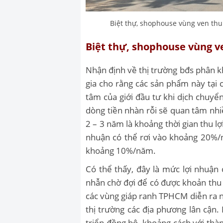
Biệt thự, shophouse vùng ven thu 
Biệt thự, shophouse vùng v
Nhận định về thị trường bđs phân kh
gia cho rằng các sản phẩm này tại 
tâm của giới đầu tư khi dịch chuy
dòng tiền nhàn rỗi sẽ quan tâm nhi
2 – 3 năm là khoảng thời gian thu lợ
nhuận có thể rơi vào khoảng 20%/n
khoảng 10%/năm.
Có thể thấy, đây là mức lợi nhuận
nhẫn chờ đợi để có được khoản thu v
các vùng giáp ranh TPHCM diễn ra n
thị trường các địa phương lân cận.
triển đồng bộ, khoảng cách với thà