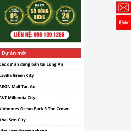
Dự án mới
Các dự án đang bán tại Long An
Lavilla Green City
AEON Mall Tân An
T&T Millennia City
Vinhomes Ocean Park 3 The Crown
Khai Sơn City
Him Lam thượng thanh