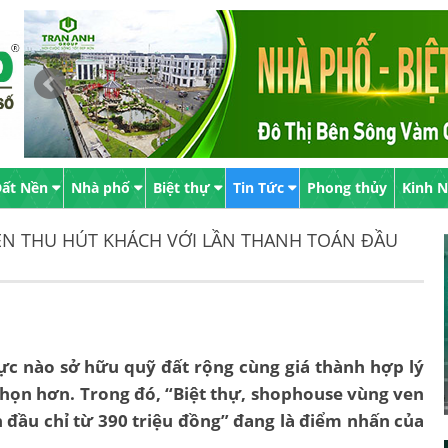
ất Nền
Nhà phố
Biệt thự
Tin Tức
Phong thủy
Kinh 
EN THU HÚT KHÁCH VỚI LẦN THANH TOÁN ĐẦU
ực nào sở hữu quỹ đất rộng cùng giá thành hợp lý
chọn hơn. Trong đó, “Biệt thự, shophouse vùng ven
n đầu chỉ từ 390 triệu đồng” đang là điểm nhấn của