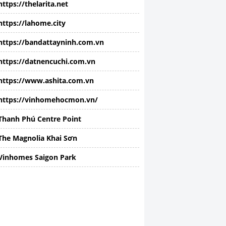
https://thelarita.net
https://lahome.city
https://bandattayninh.com.vn
https://datnencuchi.com.vn
https://www.ashita.com.vn
https://vinhomehocmon.vn/
Thanh Phú Centre Point
The Magnolia Khai Sơn
Vinhomes Saigon Park