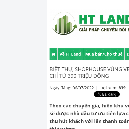
Về HTLand
Mua bán/Cho thuê
Đ
BIỆT THỰ, SHOPHOUSE VÙNG V
CHỈ TỪ 390 TRIỆU ĐỒNG
Ngày đăng: 06/07/2022 |
Lượt xem:
839
Theo các chuyên gia, hiện khu v
sẽ được nhà đầu tư ưu tiên lựa 
thu hút khách với lần thanh toá
thị trường.