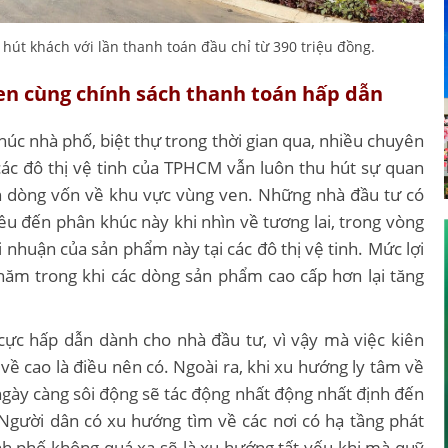
hút khách với lần thanh toán đầu chỉ từ 390 triệu đồng.
en cùng chính sách thanh toán hấp dẫn
úc nhà phố, biệt thự trong thời gian qua, nhiều chuyên
các đô thị vệ tinh của TPHCM vẫn luôn thu hút sự quan
ển dòng vốn về khu vực vùng ven. Những nhà đầu tư có
ều đến phân khúc này khi nhìn về tương lai, trong vòng
i nhuận của sản phẩm này tại các đô thị vệ tinh. Mức lợi
ăm trong khi các dòng sản phẩm cao cấp hơn lại tăng
 cực hấp dẫn dành cho nhà đầu tư, vì vậy mà việc kiên
ề cao là điều nên có. Ngoài ra, khi xu hướng ly tâm về
gày càng sôi động sẽ tác động nhất động nhất định đến
 Người dân có xu hướng tìm về các nơi có hạ tầng phát
nh phố không quá xa sẽ là xu hướng tất yếu khi mà quỹ