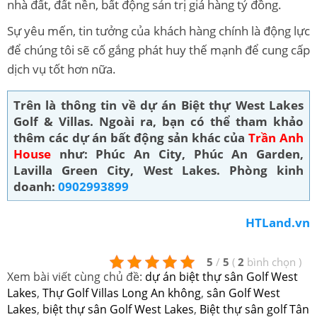
nhà đất, đất nền, bất động sản trị giá hàng tỷ đồng.
Sự yêu mến, tin tưởng của khách hàng chính là động lực
để chúng tôi sẽ cố gắng phát huy thế mạnh để cung cấp
dịch vụ tốt hơn nữa.
Trên là thông tin về dự án Biệt thự West Lakes
Golf & Villas. Ngoài ra, bạn có thể tham khảo
thêm các dự án bất động sản khác của
Trần Anh
House
như: Phúc An City, Phúc An Garden,
Lavilla Green City, West Lakes. Phòng kinh
doanh:
0902993899
HTLand.vn
5
/
5
(
2
bình chọn
)
Xem bài viết cùng chủ đề:
dự án biệt thự sân Golf West
Lakes
,
Thự Golf Villas Long An không
,
sân Golf West
Lakes
,
biệt thự sân Golf West Lakes
,
Biệt thự sân golf Tân