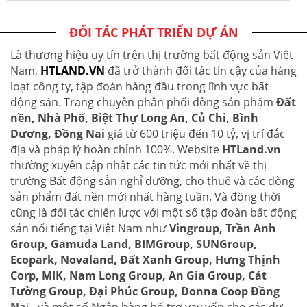
ĐỐI TÁC PHÁT TRIỂN DỰ ÁN
Là thương hiệu uy tín trên thị trường bất động sản Việt
Nam,
HTLAND.VN
đã trở thành đối tác tin cậy của hàng
loạt công ty, tập đoàn hàng đầu trong lĩnh vực bất
động sản. Trang chuyên phân phối dòng sản phẩm
Đất
nền, Nhà Phố, Biệt Thự Long An, Củ Chi, Bình
Dương, Đồng Nai
giá từ 600 triệu đến 10 tỷ, vị trí đắc
địa và pháp lý hoàn chỉnh 100%. Website
HTLand.vn
thường xuyên cập nhật các tin tức mới nhất về thị
trường Bất động sản nghỉ dưỡng, cho thuê và các dòng
sản phẩm đất nền mới nhất hàng tuần. Và đồng thời
cũng là đối tác chiến lược với một số tập đoàn bất động
sản nổi tiếng tại Việt Nam như
Vingroup, Trần Anh
Group, Gamuda Land, BIMGroup, SUNGroup,
Ecopark, Novaland, Đất Xanh Group, Hưng Thịnh
Corp, MIK, Nam Long Group, An Gia Group, Cát
Tường Group, Đại Phúc Group, Donna Coop Đồng