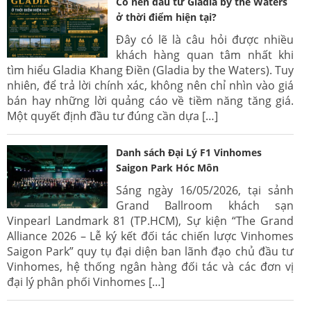
Có nên đầu tư Gladia by the Waters
ở thời điểm hiện tại?
Đây có lẽ là câu hỏi được nhiều
khách hàng quan tâm nhất khi
tìm hiểu Gladia Khang Điền (Gladia by the Waters). Tuy
nhiên, để trả lời chính xác, không nên chỉ nhìn vào giá
bán hay những lời quảng cáo về tiềm năng tăng giá.
Một quyết định đầu tư đúng cần dựa […]
Danh sách Đại Lý F1 Vinhomes
Saigon Park Hóc Môn
Sáng ngày 16/05/2026, tại sảnh
Grand Ballroom khách sạn
Vinpearl Landmark 81 (TP.HCM), Sự kiện “The Grand
Alliance 2026 – Lễ ký kết đối tác chiến lược Vinhomes
Saigon Park” quy tụ đại diện ban lãnh đạo chủ đầu tư
Vinhomes, hệ thống ngân hàng đối tác và các đơn vị
đại lý phân phối Vinhomes […]