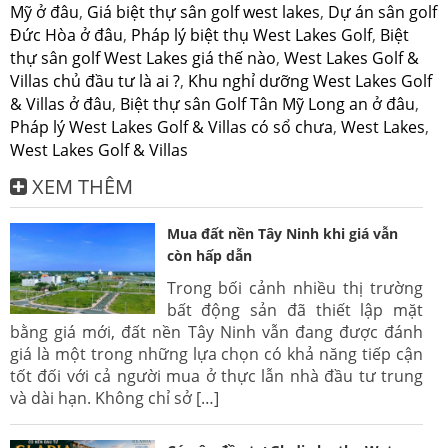
Mỹ ở đâu
,
Giá biệt thự sân golf west lakes
,
Dự án sân golf
Đức Hòa ở đâu
,
Pháp lý biệt thụ West Lakes Golf
,
Biệt
thự sân golf West Lakes giá thế nào
,
West Lakes Golf &
Villas chủ đầu tư là ai ?
,
Khu nghỉ dưỡng West Lakes Golf
& Villas ở đâu
,
Biệt thự sân Golf Tân Mỹ Long an ở đâu
,
Pháp lý West Lakes Golf & Villas có sổ chưa
,
West Lakes
,
West Lakes Golf & Villas
XEM THÊM
Mua đất nền Tây Ninh khi giá vẫn
còn hấp dẫn
Trong bối cảnh nhiều thị trường
bất động sản đã thiết lập mặt
bằng giá mới, đất nền Tây Ninh vẫn đang được đánh
giá là một trong những lựa chọn có khả năng tiếp cận
tốt đối với cả người mua ở thực lẫn nhà đầu tư trung
và dài hạn. Không chỉ sở […]