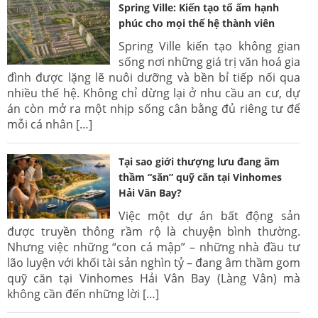
Spring Ville: Kiến tạo tổ ấm hạnh
phúc cho mọi thế hệ thành viên
Spring Ville kiến tạo không gian
sống nơi những giá trị văn hoá gia
đình được lặng lẽ nuôi dưỡng và bền bỉ tiếp nối qua
nhiều thế hệ. Không chỉ dừng lại ở nhu cầu an cư, dự
án còn mở ra một nhịp sống cân bằng đủ riêng tư để
mỗi cá nhân […]
Tại sao giới thượng lưu đang âm
thầm “săn” quỹ căn tại Vinhomes
Hải Vân Bay?
Việc một dự án bất động sản
được truyền thông rầm rộ là chuyện bình thường.
Nhưng việc những “con cá mập” – những nhà đầu tư
lão luyện với khối tài sản nghìn tỷ – đang âm thầm gom
quỹ căn tại Vinhomes Hải Vân Bay (Làng Vân) mà
không cần đến những lời […]