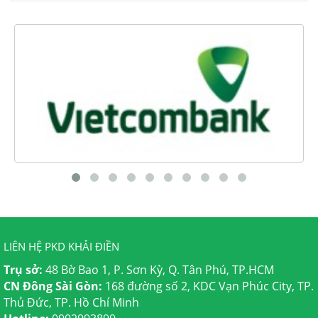
LIÊN HỆ PKD KHẢI ĐIỀN
Trụ sở:
48 Bờ Bao 1, P. Sơn Kỳ, Q. Tân Phú, TP.HCM
CN Đông Sài Gòn:
168 đường số 2, KDC Vạn Phúc City, TP.
Thủ Đức, TP. Hồ Chí Minh