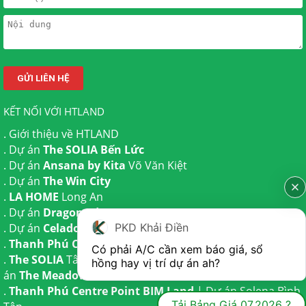
KẾT NỐI VỚI HTLAND
.
Giới thiệu về HTLAND
. Dự án
The SOLIA Bến Lức
. Dự án
Ansana by Kita
Võ Văn Kiệt
. Dự án
The Win City
.
LA HOME
Long An
. Dự án
Dragon Eden Long An
. Dự án
Celadon City
Tân Phú
PKD Khải Điền
.
Thanh Phú Centre Point
Bến Lức
Có phải A/C cần xem báo giá, sổ 
.
The SOLIA
Tây Ninh | Dự án
The AGULA
Trần Anh và Dự
hồng hay vị trí dự án ah?
án
The Meadow
Bình Chánh
.
Thanh Phú Centre Point BIM Land
| Dự án
Solena Bình
Tải Bảng Giá 07.2026 ?