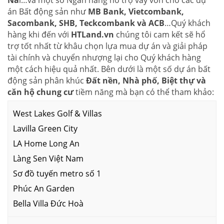
Na
i…và một số Ngân hàng hổ trợ vay vốn cho các dự
án Bất động sản như
MB Bank, Vietcombank,
Sacombank, SHB, Teckcombank và ACB
…Quý khách
hàng khi đến với
HTLand.vn
chúng tôi cam kết sẽ hổ
trợ tốt nhất từ khâu chọn lựa mua dự án và giải pháp
tài chính và chuyển nhượng lại cho Quý khách hàng
một cách hiệu quả nhất. Bên dưới là một số dự án bất
động sản phân khúc
Đất nền, Nhà phố, Biệt thự và
căn hộ chung cư
tiềm năng mà bạn có thể tham khảo:
West Lakes Golf & Villas
Lavilla Green City
LA Home Long An
Làng Sen Việt Nam
Sơ đồ tuyến metro số 1
Phúc An Garden
Bella Villa Đức Hoà