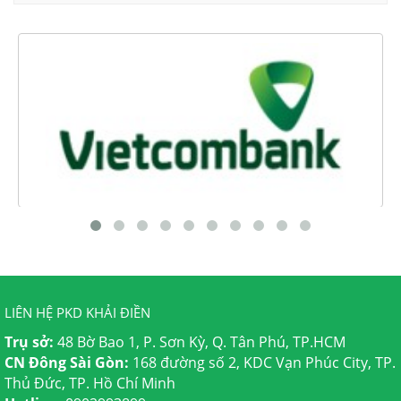
LIÊN HỆ PKD KHẢI ĐIỀN
Trụ sở:
48 Bờ Bao 1, P. Sơn Kỳ, Q. Tân Phú, TP.HCM
CN Đông Sài Gòn:
168 đường số 2, KDC Vạn Phúc City, TP.
Thủ Đức, TP. Hồ Chí Minh