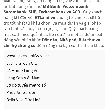
Na
i…và một số Ngân hàng hổ trợ vay vốn cho các dự
án Bất động sản như
MB Bank, Vietcombank,
Sacombank, SHB, Teckcombank và ACB
…Quý khách
hàng khi đến với
HTLand.vn
chúng tôi cam kết sẽ hổ
trợ tốt nhất từ khâu chọn lựa mua dự án và giải pháp
tài chính và chuyển nhượng lại cho Quý khách hàng
một cách hiệu quả nhất. Bên dưới là một số dự án bất
động sản phân khúc
Đất nền, Nhà phố, Biệt thự và
căn hộ chung cư
tiềm năng mà bạn có thể tham khảo:
West Lakes Golf & Villas
Lavilla Green City
LA Home Long An
Làng Sen Việt Nam
Sơ đồ tuyến metro số 1
Phúc An Garden
Bella Villa Đức Hoà