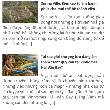
Spring Ville: Kiến tạo tổ ấm hạnh
phúc cho mọi thế hệ thành viên
Spring Ville kiến tạo không gian
sống nơi những giá trị văn hoá gia
đình được lặng lẽ nuôi dưỡng và bền bỉ tiếp nối qua
nhiều thế hệ. Không chỉ dừng lại ở nhu cầu an cư, dự
án còn mở ra một nhịp sống cân bằng đủ riêng tư để
mỗi cá nhân […]
Tại sao giới thượng lưu đang âm
thầm “săn” quỹ căn tại Vinhomes
Hải Vân Bay?
Việc một dự án bất động sản
được truyền thông rầm rộ là chuyện bình thường.
Nhưng việc những “con cá mập” – những nhà đầu tư
lão luyện với khối tài sản nghìn tỷ – đang âm thầm gom
quỹ căn tại Vinhomes Hải Vân Bay (Làng Vân) mà
không cần đến những lời […]