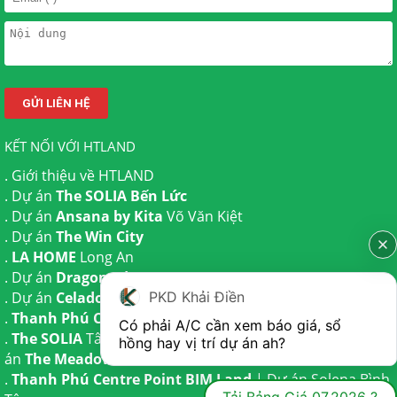
KẾT NỐI VỚI HTLAND
.
Giới thiệu về HTLAND
. Dự án
The SOLIA Bến Lức
. Dự án
Ansana by Kita
Võ Văn Kiệt
. Dự án
The Win City
.
LA HOME
Long An
. Dự án
Dragon Eden Long An
PKD Khải Điền
. Dự án
Celadon City
Tân Phú
.
Thanh Phú Centre Point
Bến Lức
Có phải A/C cần xem báo giá, sổ 
.
The SOLIA
Tây Ninh | Dự án
The AGULA
Trần Anh và Dự
hồng hay vị trí dự án ah?
án
The Meadow
Bình Chánh
.
Thanh Phú Centre Point BIM Land
| Dự án
Solena Bình
Tải Bảng Giá 07.2026 ?