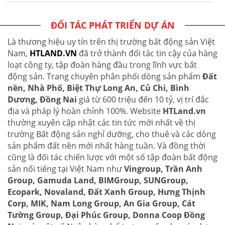
ĐỐI TÁC PHÁT TRIỂN DỰ ÁN
Là thương hiệu uy tín trên thị trường bất động sản Việt
Nam,
HTLAND.VN
đã trở thành đối tác tin cậy của hàng
loạt công ty, tập đoàn hàng đầu trong lĩnh vực bất
động sản. Trang chuyên phân phối dòng sản phẩm
Đất
nền, Nhà Phố, Biệt Thự Long An, Củ Chi, Bình
Dương, Đồng Nai
giá từ 600 triệu đến 10 tỷ, vị trí đắc
địa và pháp lý hoàn chỉnh 100%. Website
HTLand.vn
thường xuyên cập nhật các tin tức mới nhất về thị
trường Bất động sản nghỉ dưỡng, cho thuê và các dòng
sản phẩm đất nền mới nhất hàng tuần. Và đồng thời
cũng là đối tác chiến lược với một số tập đoàn bất động
sản nổi tiếng tại Việt Nam như
Vingroup, Trần Anh
Group, Gamuda Land, BIMGroup, SUNGroup,
Ecopark, Novaland, Đất Xanh Group, Hưng Thịnh
Corp, MIK, Nam Long Group, An Gia Group, Cát
Tường Group, Đại Phúc Group, Donna Coop Đồng