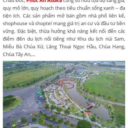
Châu Đốc,
Phúc An Asuka
cũng sở hữu tọa độ sáng giá,
quy mô lớn, quy hoạch theo tiêu chuẩn sống xanh – đa
tiện ích. Các sản phẩm mở bán gồm nhà phố liên kế,
shophouse và shoptel mang giá trị an cư và đầu tư bền
vững. Đặc biệt, thừa hưởng khả năng kết nối đến các
điểm đến du lịch nổi tiếng như Khu du lịch núi Sam,
Miếu Bà Chúa Xứ, Lăng Thoại Ngọc Hầu, Chùa Hang,
Chùa Tây An,…