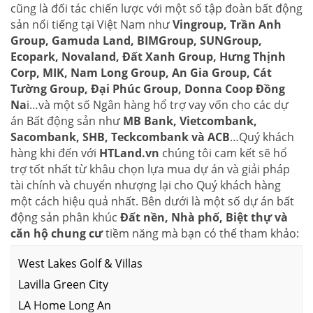
cũng là đối tác chiến lược với một số tập đoàn bất động
sản nổi tiếng tại Việt Nam như
Vingroup, Trần Anh
Group, Gamuda Land, BIMGroup, SUNGroup,
Ecopark, Novaland, Đất Xanh Group, Hưng Thịnh
Corp, MIK, Nam Long Group, An Gia Group, Cát
Tường Group, Đại Phúc Group, Donna Coop Đồng
Na
i…và một số Ngân hàng hổ trợ vay vốn cho các dự
án Bất động sản như
MB Bank, Vietcombank,
Sacombank, SHB, Teckcombank và ACB
…Quý khách
hàng khi đến với
HTLand.vn
chúng tôi cam kết sẽ hổ
trợ tốt nhất từ khâu chọn lựa mua dự án và giải pháp
tài chính và chuyển nhượng lại cho Quý khách hàng
một cách hiệu quả nhất. Bên dưới là một số dự án bất
động sản phân khúc
Đất nền, Nhà phố, Biệt thự và
căn hộ chung cư
tiềm năng mà bạn có thể tham khảo:
West Lakes Golf & Villas
Lavilla Green City
LA Home Long An