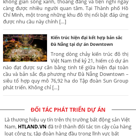
không gian sống xanh, thoáng đãng và tiện nghi ngày
càng được nhiều người quan tâm. Tại Thành phố Hồ
Chí Minh, một trong những khu đô thị nổi bật đáp ứng
được nhu cầu này chính […]
Kiến trúc hiện đại kết hợp bản sắc
Đà Nẵng tại dự án Downtown
Trong dòng chảy kiến trúc đô thị
Việt Nam thế kỷ 21, hiếm có dự án
nào đạt được sự cân bằng tinh tế giữa hiện đại toàn
cầu và bản sắc địa phương như Đà Nẵng Downtown –
siêu tổ hợp quy mô 76,92 ha do Tập đoàn Sun Group
phát triển. Không chỉ […]
ĐỐI TÁC PHÁT TRIỂN DỰ ÁN
Là thương hiệu uy tín trên thị trường bất động sản Việt
Nam,
HTLAND.VN
đã trở thành đối tác tin cậy của hàng
loạt công ty, tập đoàn hàng đầu trong lĩnh vực bất