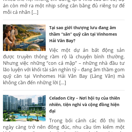
án còn mở ra một nhịp sống cân bằng đủ riêng tư để
mỗi cá nhân […]
Tại sao giới thượng lưu đang âm
thầm “săn” quỹ căn tại Vinhomes
Hải Vân Bay?
Việc một dự án bất động sản
được truyền thông rầm rộ là chuyện bình thường.
Nhưng việc những “con cá mập” – những nhà đầu tư
lão luyện với khối tài sản nghìn tỷ – đang âm thầm gom
quỹ căn tại Vinhomes Hải Vân Bay (Làng Vân) mà
không cần đến những lời […]
Celadon City – Nơi hội tụ của thiên
nhiên, tiện nghi và cộng đồng hiện
đại
Trong bối cảnh các đô thị lớn
ngày càng trở nên đông đúc, nhu cầu tìm kiếm một