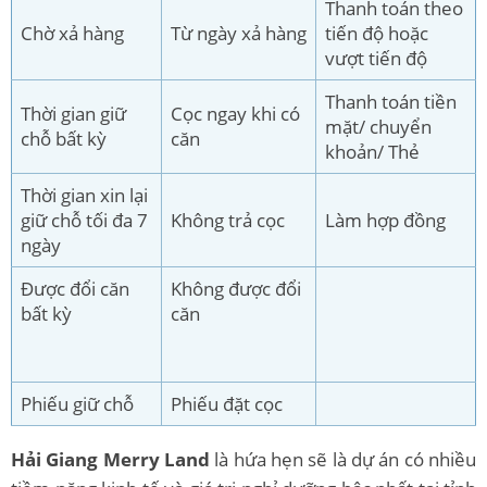
Thanh toán theo
Chờ xả hàng
Từ ngày xả hàng
tiến độ hoặc
vượt tiến độ
Thanh toán tiền
Thời gian giữ
Cọc ngay khi có
mặt/ chuyển
chỗ bất kỳ
căn
khoản/ Thẻ
Thời gian xin lại
giữ chỗ tối đa 7
Không trả cọc
Làm hợp đồng
ngày
Được đổi căn
Không được đổi
bất kỳ
căn
Phiếu giữ chỗ
Phiếu đặt cọc
Hải Giang Merry Land
là hứa hẹn sẽ là dự án có nhiều