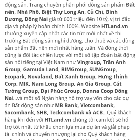
động sản. Trang chuyên phân phối dòng sản phẩm
Đất
nền, Nhà Phố, Biệt Thự Long An, Củ Chi, Bình
Dương, Đồng Nai
giá từ 600 triệu đến 10 tỷ, vị trí đắc
địa và pháp lý hoàn chỉnh 100%. Website
HTLand.vn
thường xuyên cập nhật các tin tức mới nhất về thị
trường Bất động sản nghỉ dưỡng, cho thuê và các dòng
sản phẩm đất nền mới nhất hàng tuần. Và đồng thời
cũng là đối tác chiến lược với một số tập đoàn bất động
sản nổi tiếng tại Việt Nam như
Vingroup, Trần Anh
Group, Gamuda Land, BIMGroup, SUNGroup,
Ecopark, Novaland, Đất Xanh Group, Hưng Thịnh
Corp, MIK, Nam Long Group, An Gia Group, Cát
Tường Group, Đại Phúc Group, Donna Coop Đồng
Na
i…và một số Ngân hàng hổ trợ vay vốn cho các dự
án Bất động sản như
MB Bank, Vietcombank,
Sacombank, SHB, Teckcombank và ACB
…Quý khách
hàng khi đến với
HTLand.vn
chúng tôi cam kết sẽ hổ
trợ tốt nhất từ khâu chọn lựa mua dự án và giải pháp
tài chính và chuyển nhượng lại cho Quý khách hàng