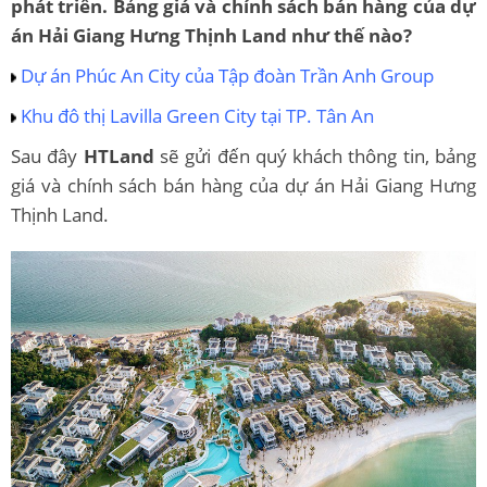
phát triển. Bảng giá và chính sách bán hàng của dự
án Hải Giang Hưng Thịnh Land như thế nào?
Dự án
Phúc An City
của Tập đoàn Trần Anh Group
Khu đô thị
Lavilla Green City
tại TP. Tân An
Sau đây
HTLand
sẽ gửi đến quý khách thông tin, bảng
giá và chính sách bán hàng của dự án Hải Giang Hưng
Thịnh Land.