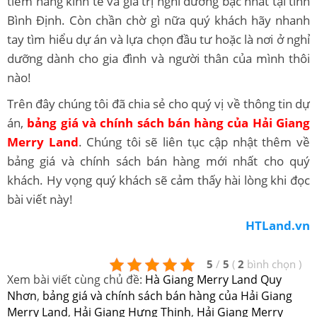
tiềm năng kinh tế và giá trị nghỉ dưỡng bậc nhất tại tỉnh
Bình Định. Còn chần chờ gì nữa quý khách hãy nhanh
tay tìm hiểu dự án và lựa chọn đầu tư hoặc là nơi ở nghỉ
dưỡng dành cho gia đình và người thân của mình thôi
nào!
Trên đây chúng tôi đã chia sẻ cho quý vị về thông tin dự
án,
bảng giá và chính sách bán hàng của Hải Giang
Merry Land
. Chúng tôi sẽ liên tục cập nhật thêm về
bảng giá và chính sách bán hàng mới nhất cho quý
khách. Hy vọng quý khách sẽ cảm thấy hài lòng khi đọc
bài viết này!
HTLand.vn
5
/
5
(
2
bình chọn
)
Xem bài viết cùng chủ đề:
Hà Giang Merry Land Quy
Nhơn
,
bảng giá và chính sách bán hàng của Hải Giang
Merry Land
,
Hải Giang Hưng Thịnh
,
Hải Giang Merry