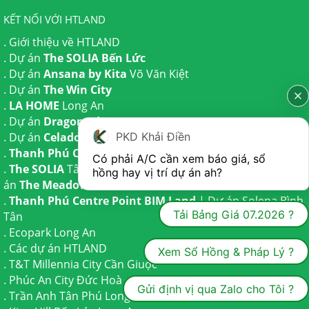
KẾT NỐI VỚI HTLAND
.
Giới thiệu về HTLAND
. Dự án
The SOLIA Bến Lức
. Dự án
Ansana by Kita
Võ Văn Kiệt
. Dự án
The Win City
.
LA HOME
Long An
. Dự án
Dragon Eden Long An
PKD Khải Điền
. Dự án
Celadon City
Tân Phú
.
Thanh Phú Centre Point
Bến Lức
Có phải A/C cần xem báo giá, sổ 
.
The SOLIA
Tây Ninh | Dự án
The AGULA
Trần Anh và Dự
hồng hay vị trí dự án ah?
án
The Meadow
Bình Chánh
.
Thanh Phú Centre Point BIM Land
| Dự án
Solena Bình
Tải Bảng Giá 07.2026 ?
Tân
.
Ecopark Long An
.
Các dự án HTLAND
Xem Sổ Hồng & Pháp Lý ?
.
T&T Millennia City
Cần Giuộc
.
Phúc An City
Đức Hoà
Gửi định vị qua Zalo cho Tôi ?
.
Trần Anh Tân Phú
Long An