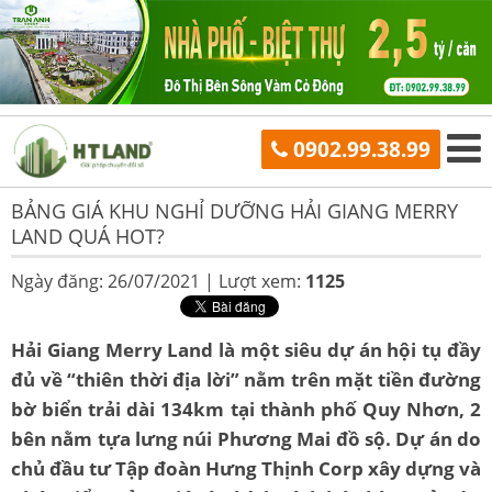
0902.99.38.99
BẢNG GIÁ KHU NGHỈ DƯỠNG HẢI GIANG MERRY
LAND QUÁ HOT?
Ngày đăng: 26/07/2021 |
Lượt xem:
1125
Hải Giang Merry Land là một siêu dự án hội tụ đầy
đủ về “thiên thời địa lời” nằm trên mặt tiền đường
bờ biển trải dài 134km tại thành phố Quy Nhơn, 2
bên nằm tựa lưng núi Phương Mai đồ sộ. Dự án do
chủ đầu tư Tập đoàn Hưng Thịnh Corp xây dựng và