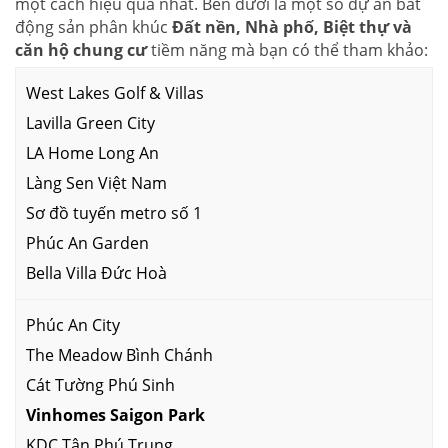
một cách hiệu quả nhất. Bên dưới là một số dự án bất
động sản phân khúc
Đất nền, Nhà phố, Biệt thự và
căn hộ chung cư
tiềm năng mà bạn có thể tham khảo:
West Lakes Golf & Villas
Lavilla Green City
LA Home Long An
Làng Sen Việt Nam
Sơ đồ tuyến metro số 1
Phúc An Garden
Bella Villa Đức Hoà
Phúc An City
The Meadow Bình Chánh
Cát Tường Phú Sinh
Vinhomes Saigon Park
KDC Tân Phú Trung