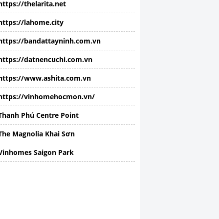
https://thelarita.net
https://lahome.city
https://bandattayninh.com.vn
https://datnencuchi.com.vn
https://www.ashita.com.vn
https://vinhomehocmon.vn/
Thanh Phú Centre Point
The Magnolia Khai Sơn
Vinhomes Saigon Park