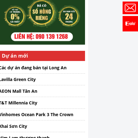
Dự án mới
Các dự án đang bán tại Long An
Lavilla Green City
AEON Mall Tân An
T&T Millennia City
Vinhomes Ocean Park 3 The Crown
Khai Sơn City
Him Lam thượng thanh