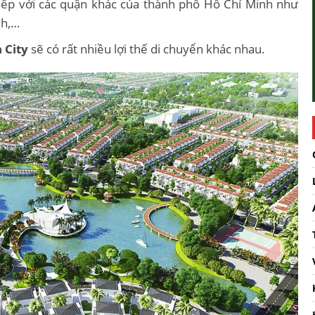
 tiếp với các quận khác của thành phố Hồ Chí Minh như
nh,…
 City
sẽ có rất nhiều lợi thế di chuyển khác nhau.