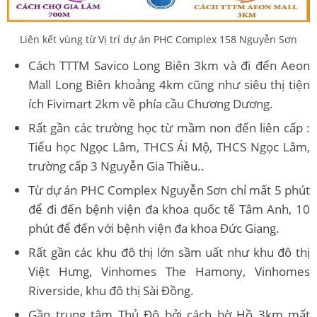
Liên kết vùng từ Vị trí dự án PHC Complex 158 Nguyễn Sơn
Cách TTTM Savico Long Biên 3km và đi đến Aeon
Mall Long Biên khoảng 4km cũng như siêu thị tiện
ích Fivimart 2km về phía cầu Chương Dương.
Rất gần các trường học từ mầm non đến liên cấp :
Tiểu học Ngọc Lâm, THCS Ái Mộ, THCS Ngọc Lâm,
trường cấp 3 Nguyễn Gia Thiều..
Từ dự án PHC Complex Nguyễn Sơn chỉ mất 5 phút
để đi đến bệnh viện đa khoa quốc tế Tâm Anh, 10
phút để đến với bệnh viện đa khoa Đức Giang.
Rất gần các khu đô thị lớn sầm uất như khu đô thị
Việt Hưng, Vinhomes The Hamony, Vinhomes
Riverside, khu đô thị Sài Đồng.
Gần trung tâm Thủ Đô bởi cách bờ Hồ 3km mất