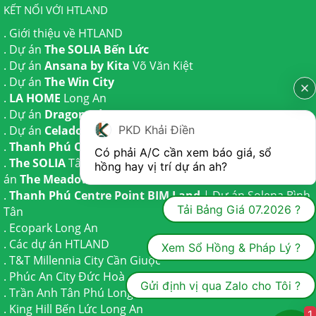
KẾT NỐI VỚI HTLAND
.
Giới thiệu về HTLAND
. Dự án
The SOLIA Bến Lức
. Dự án
Ansana by Kita
Võ Văn Kiệt
. Dự án
The Win City
.
LA HOME
Long An
. Dự án
Dragon Eden Long An
. Dự án
Celadon City
Tân Phú
PKD Khải Điền
.
Thanh Phú Centre Point
Bến Lức
Có phải A/C cần xem báo giá, sổ 
.
The SOLIA
Tây Ninh | Dự án
The AGULA
Trần Anh và Dự
hồng hay vị trí dự án ah?
án
The Meadow
Bình Chánh
.
Thanh Phú Centre Point BIM Land
| Dự án
Solena Bình
Tải Bảng Giá 07.2026 ?
Tân
.
Ecopark Long An
.
Các dự án HTLAND
Xem Sổ Hồng & Pháp Lý ?
.
T&T Millennia City
Cần Giuộc
.
Phúc An City
Đức Hoà
Gửi định vị qua Zalo cho Tôi ?
.
Trần Anh Tân Phú
Long An
.
King Hill Bến Lức
Long An
1