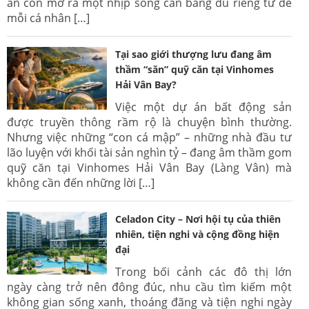
án còn mở ra một nhịp sống cân bằng đủ riêng tư để
mỗi cá nhân […]
Tại sao giới thượng lưu đang âm
thầm “săn” quỹ căn tại Vinhomes
Hải Vân Bay?
Việc một dự án bất động sản
được truyền thông rầm rộ là chuyện bình thường.
Nhưng việc những “con cá mập” – những nhà đầu tư
lão luyện với khối tài sản nghìn tỷ – đang âm thầm gom
quỹ căn tại Vinhomes Hải Vân Bay (Làng Vân) mà
không cần đến những lời […]
Celadon City – Nơi hội tụ của thiên
nhiên, tiện nghi và cộng đồng hiện
đại
Trong bối cảnh các đô thị lớn
ngày càng trở nên đông đúc, nhu cầu tìm kiếm một
không gian sống xanh, thoáng đãng và tiện nghi ngày