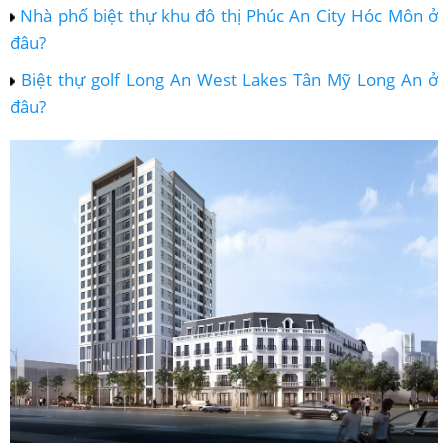
Nhà phố biệt thự khu đô thị Phúc An City Hóc Môn ở
đâu?
Biệt thự golf Long An West Lakes Tân Mỹ Long An ở
đâu?