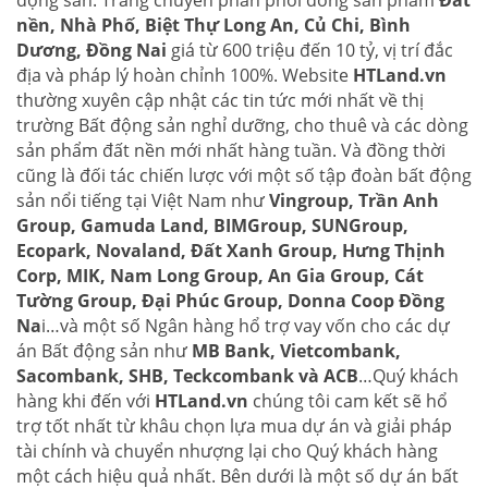
nền, Nhà Phố, Biệt Thự Long An, Củ Chi, Bình
Dương, Đồng Nai
giá từ 600 triệu đến 10 tỷ, vị trí đắc
địa và pháp lý hoàn chỉnh 100%. Website
HTLand.vn
thường xuyên cập nhật các tin tức mới nhất về thị
trường Bất động sản nghỉ dưỡng, cho thuê và các dòng
sản phẩm đất nền mới nhất hàng tuần. Và đồng thời
cũng là đối tác chiến lược với một số tập đoàn bất động
sản nổi tiếng tại Việt Nam như
Vingroup, Trần Anh
Group, Gamuda Land, BIMGroup, SUNGroup,
Ecopark, Novaland, Đất Xanh Group, Hưng Thịnh
Corp, MIK, Nam Long Group, An Gia Group, Cát
Tường Group, Đại Phúc Group, Donna Coop Đồng
Na
i…và một số Ngân hàng hổ trợ vay vốn cho các dự
án Bất động sản như
MB Bank, Vietcombank,
Sacombank, SHB, Teckcombank và ACB
…Quý khách
hàng khi đến với
HTLand.vn
chúng tôi cam kết sẽ hổ
trợ tốt nhất từ khâu chọn lựa mua dự án và giải pháp
tài chính và chuyển nhượng lại cho Quý khách hàng
một cách hiệu quả nhất. Bên dưới là một số dự án bất