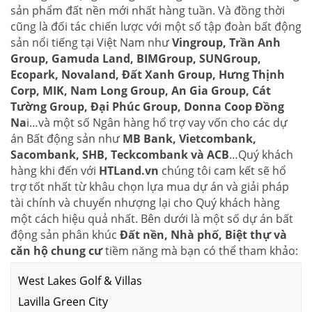
sản phẩm đất nền mới nhất hàng tuần. Và đồng thời
cũng là đối tác chiến lược với một số tập đoàn bất động
sản nổi tiếng tại Việt Nam như
Vingroup, Trần Anh
Group, Gamuda Land, BIMGroup, SUNGroup,
Ecopark, Novaland, Đất Xanh Group, Hưng Thịnh
Corp, MIK, Nam Long Group, An Gia Group, Cát
Tường Group, Đại Phúc Group, Donna Coop Đồng
Na
i…và một số Ngân hàng hổ trợ vay vốn cho các dự
án Bất động sản như
MB Bank, Vietcombank,
Sacombank, SHB, Teckcombank và ACB
…Quý khách
hàng khi đến với
HTLand.vn
chúng tôi cam kết sẽ hổ
trợ tốt nhất từ khâu chọn lựa mua dự án và giải pháp
tài chính và chuyển nhượng lại cho Quý khách hàng
một cách hiệu quả nhất. Bên dưới là một số dự án bất
động sản phân khúc
Đất nền, Nhà phố, Biệt thự và
căn hộ chung cư
tiềm năng mà bạn có thể tham khảo:
West Lakes Golf & Villas
Lavilla Green City