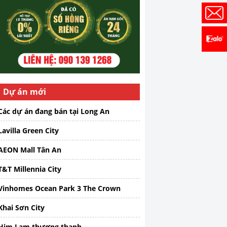
Dự án mới
Các dự án đang bán tại Long An
Lavilla Green City
AEON Mall Tân An
T&T Millennia City
Vinhomes Ocean Park 3 The Crown
Khai Sơn City
Him Lam thượng thanh