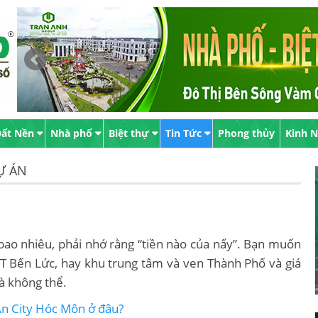
ất Nền
Nhà phố
Biệt thự
Tin Tức
Phong thủy
Kinh 
Ự ÁN
 bao nhiêu, phải nhớ rằng “tiền nào của nấy”. Bạn muốn
T Bến Lức, hay khu trung tâm và ven Thành Phố và giá
là không thể.
An City Hóc Môn ở đâu?