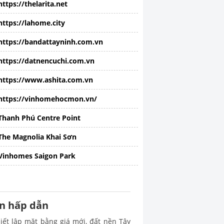
https://thelarita.net
https://lahome.city
https://bandattayninh.com.vn
https://datnencuchi.com.vn
https://www.ashita.com.vn
https://vinhomehocmon.vn/
Thanh Phú Centre Point
The Magnolia Khai Sơn
Vinhomes Saigon Park
òn hấp dẫn
iết lập mặt bằng giá mới, đất nền Tây