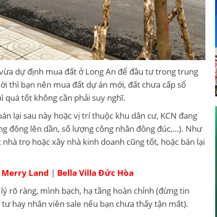
a vừa dự định mua đất ở Long An để đầu tư trong trung
ời thì bạn nên mua đất dự án mới, đất chưa cấp sổ
ì quá tốt không cần phải suy nghĩ.
 bán lại sau này hoặc vị trí thuộc khu dân cư, KCN đang
ang đông lên dần, số lượng công nhân đông đúc,…). Như
t nhà trọ hoặc xây nhà kinh doanh cũng tốt, hoặc bán lại
g Merry Land
|
Bella Villa Đức Hòa
ý rõ ràng, mình bạch, hạ tầng hoàn chỉnh (đừng tin
 tư hay nhân viên sale nếu bạn chưa thấy tận mắt).