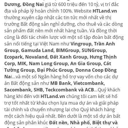
Dương, Đồng Nai
giá từ 600 triệu đến 10 tỷ, vị trí đắc
địa và pháp lý hoàn chỉnh 100%. Website
HTLand.vn
thường xuyên cập nhật các tin tức mới nhất về thị
trường Bất động sản nghỉ dưỡng, cho thuê và các dòng
sản phẩm đất nền mới nhất hàng tuần. Và đồng thời
cũng là đối tác chiến lược với một số tập đoàn bất động
sản nổi tiếng tại Việt Nam như
Vingroup, Trần Anh
Group, Gamuda Land, BIMGroup, SUNGroup,
Ecopark, Novaland, Đất Xanh Group, Hưng Thịnh
Corp, MIK, Nam Long Group, An Gia Group, Cát
Tường Group, Đại Phúc Group, Donna Coop Đồng
Na
i…và một số Ngân hàng hổ trợ vay vốn cho các dự
án Bất động sản như
MB Bank, Vietcombank,
Sacombank, SHB, Teckcombank và ACB
…Quý khách
hàng khi đến với
HTLand.vn
chúng tôi cam kết sẽ hổ
trợ tốt nhất từ khâu chọn lựa mua dự án và giải pháp
tài chính và chuyển nhượng lại cho Quý khách hàng
một cách hiệu quả nhất. Bên dưới là một số dự án bất
động sản phân khúc
Đất nền, Nhà phố, Biệt thự và