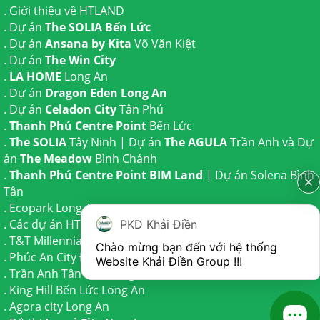
.
Giới thiệu về HTLAND
. Dự án
The SOLIA Bến Lức
. Dự án
Ansana by Kita
Võ Văn Kiệt
. Dự án
The Win City
.
LA HOME
Long An
. Dự án
Dragon Eden Long An
. Dự án
Celadon City
Tân Phú
.
Thanh Phú Centre Point
Bến Lức
.
The SOLIA
Tây Ninh | Dự án
The AGULA
Trần Anh và Dự
án
The Meadow
Bình Chánh
.
Thanh Phú Centre Point BIM Land
| Dự án
Solena Bình
Tân
.
Ecopark Long An
.
Các dự án HTLAND
PKD Khải Điền
.
T&T Millennia City
Cần Giuộc
Chào mừng bạn đến với hệ thống 
.
Phúc An City
Đức Hoà
Website Khải Điền Group !!!
.
Trần Anh Tân Phú
Long An
.
King Hill Bến Lức
Long An
1
.
Agora city
Long An