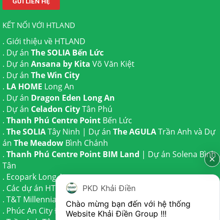
KẾT NỐI VỚI HTLAND
.
Giới thiệu về HTLAND
. Dự án
The SOLIA Bến Lức
. Dự án
Ansana by Kita
Võ Văn Kiệt
. Dự án
The Win City
.
LA HOME
Long An
. Dự án
Dragon Eden Long An
. Dự án
Celadon City
Tân Phú
.
Thanh Phú Centre Point
Bến Lức
.
The SOLIA
Tây Ninh | Dự án
The AGULA
Trần Anh và Dự
án
The Meadow
Bình Chánh
.
Thanh Phú Centre Point BIM Land
| Dự án
Solena Bình
Tân
.
Ecopark Long An
.
Các dự án HTLAND
PKD Khải Điền
.
T&T Millennia City
Cần Giuộc
Chào mừng bạn đến với hệ thống 
.
Phúc An City
Đức Hoà
Website Khải Điền Group !!!