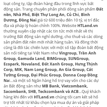
loạt công ty, tập đoàn hàng đầu trong lĩnh vực bất
động sản. Trang chuyên phân phối dòng sản phẩm
Đất
nền, Nhà Phố, Biệt Thự Long An, Củ Chi, Bình
Dương, Đồng Nai
giá từ 600 triệu đến 10 tỷ, vị trí đắc
địa và pháp lý hoàn chỉnh 100%. Website
HTLand.vn
thường xuyên cập nhật các tin tức mới nhất về thị
trường Bất động sản nghỉ dưỡng, cho thuê và các dòng
sản phẩm đất nền mới nhất hàng tuần. Và đồng thời
cũng là đối tác chiến lược với một số tập đoàn bất động
sản nổi tiếng tại Việt Nam như
Vingroup, Trần Anh
Group, Gamuda Land, BIMGroup, SUNGroup,
Ecopark, Novaland, Đất Xanh Group, Hưng Thịnh
Corp, MIK, Nam Long Group, An Gia Group, Cát
Tường Group, Đại Phúc Group, Donna Coop Đồng
Na
i…và một số Ngân hàng hổ trợ vay vốn cho các dự
án Bất động sản như
MB Bank, Vietcombank,
Sacombank, SHB, Teckcombank và ACB
…Quý khách
hàng khi đến với
HTLand.vn
chúng tôi cam kết sẽ hổ
trợ tốt nhất từ khâu chọn lựa mua dự án và giải pháp