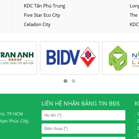
KDC Tân Phú Trung
Long
Five Star Eco City
The 
Celadon City
KDC
LIÊN HỆ NHẬN BẢNG TIN BĐS
K
Phú, TP.HCM
.
Vạn Phúc City,
.
.
.