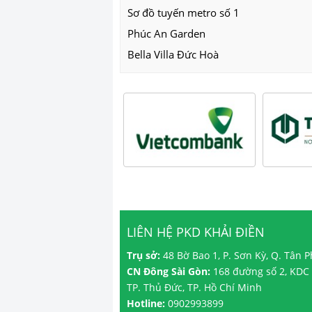
Sơ đồ tuyến metro số 1
Phúc An Garden
Bella Villa Đức Hoà
LIÊN HỆ PKD KHẢI ĐIỀN
Trụ sở:
48 Bờ Bao 1, P. Sơn Kỳ, Q. Tân 
CN Đông Sài Gòn:
168 đường số 2, KDC 
TP. Thủ Đức, TP. Hồ Chí Minh
Hotline:
0902993899