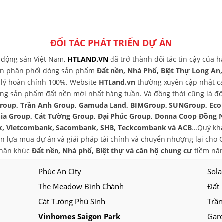
ĐỐI TÁC PHÁT TRIỂN DỰ ÁN
t động sản Việt Nam,
HTLAND.VN
đã trở thành đối tác tin cậy của 
yên phân phối dòng sản phẩm
Đất nền, Nhà Phố, Biệt Thự Long An
áp lý hoàn chỉnh 100%. Website
HTLand.vn
thường xuyên cập nhật các
ng sản phẩm đất nền mới nhất hàng tuần. Và đồng thời cũng là đối
group, Trần Anh Group, Gamuda Land, BIMGroup, SUNGroup, Eco
Gia Group, Cát Tường Group, Đại Phúc Group, Donna Coop Đồng 
, Vietcombank, Sacombank, SHB, Teckcombank và ACB
…Quý khá
chọn lựa mua dự án và giải pháp tài chính và chuyển nhượng lại ch
phân khúc
Đất nền, Nhà phố, Biệt thự và căn hộ chung cư
tiềm năn
Phúc An City
Sola
The Meadow Bình Chánh
Đất
Cát Tường Phú Sinh
Trần
Vinhomes Saigon Park
Gar