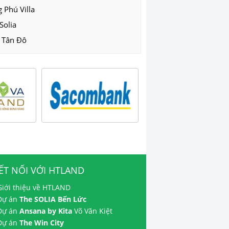
 Phú Villa
Solia
 Tân Đô
ẾT NỐI VỚI HTLAND
Giới thiệu về HTLAND
 Dự án
The SOLIA Bến Lức
 Dự án
Ansana by Kita
Võ Văn Kiệt
 Dự án
The Win City