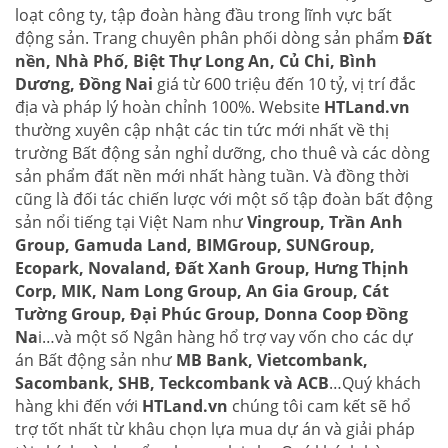
loạt công ty, tập đoàn hàng đầu trong lĩnh vực bất
động sản. Trang chuyên phân phối dòng sản phẩm
Đất
nền, Nhà Phố, Biệt Thự Long An, Củ Chi, Bình
Dương, Đồng Nai
giá từ 600 triệu đến 10 tỷ, vị trí đắc
địa và pháp lý hoàn chỉnh 100%. Website
HTLand.vn
thường xuyên cập nhật các tin tức mới nhất về thị
trường Bất động sản nghỉ dưỡng, cho thuê và các dòng
sản phẩm đất nền mới nhất hàng tuần. Và đồng thời
cũng là đối tác chiến lược với một số tập đoàn bất động
sản nổi tiếng tại Việt Nam như
Vingroup, Trần Anh
Group, Gamuda Land, BIMGroup, SUNGroup,
Ecopark, Novaland, Đất Xanh Group, Hưng Thịnh
Corp, MIK, Nam Long Group, An Gia Group, Cát
Tường Group, Đại Phúc Group, Donna Coop Đồng
Na
i…và một số Ngân hàng hổ trợ vay vốn cho các dự
án Bất động sản như
MB Bank, Vietcombank,
Sacombank, SHB, Teckcombank và ACB
…Quý khách
hàng khi đến với
HTLand.vn
chúng tôi cam kết sẽ hổ
trợ tốt nhất từ khâu chọn lựa mua dự án và giải pháp