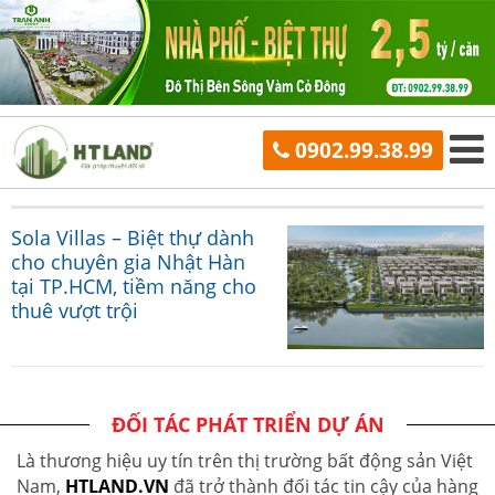
0902.99.38.99
Sola Villas – Biệt thự dành
cho chuyên gia Nhật Hàn
tại TP.HCM, tiềm năng cho
thuê vượt trội
ĐỐI TÁC PHÁT TRIỂN DỰ ÁN
Là thương hiệu uy tín trên thị trường bất động sản Việt
Nam,
HTLAND.VN
đã trở thành đối tác tin cậy của hàng